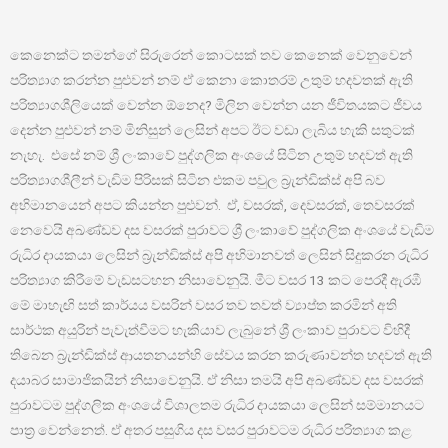
කෙනෙක්ට තමන්ගේ සිරුරෙන් කොටසක් තව කෙනෙක් වෙනුවෙන්
පරිත්‍යාග කරන්න පුළුවන් නම් ඒ කෙනා කොතරම් උතුම් හදවතක් ඇති
පරිත්‍යාගශීලියෙක් වෙන්න ඕනෙද? මිලින වෙන්න යන ජීවිතයකට ජීවය
දෙන්න පුළුවන් නම් මිනිසුන් ලෙසින් අපට ඊට වඩා ලැබිය හැකි සතුටක්
නැහැ. එසේ නම් ශ්‍රී ලංකාවේ පුද්ගලික අංශයේ සිටින උතුම් හදවත් ඇති
පරිත්‍යාගශීලීන් වැඩිම පිරිසක් සිටින එකම පවුල බ්‍රැන්ඩික්ස් අපි බව
අභිමානයෙන් අපට කියන්න පුළුවන්. ඒ, වසරක්, දෙවසරක්, තෙවසරක්
නෙවෙයි අඛණ්ඩව දස වසරක් පුරාවට ශ්‍රී ලංකාවේ පුද්ගලික අංශයේ වැඩිම
රුධිර දායකයා ලෙසින් බ්‍රැන්ඩික්ස් අපි අභිමානවත් ලෙසින් සිදුකරන රුධිර
පරිත්‍යාග කිරීමේ වැඩසටහන නිසාවෙනුයි. මීට වසර 13 කට පෙරදී ඇරඹී
මේ මාහැඟි සත් කාර්යය වසරින් වසර තව තවත් ව්‍යාප්ත කරමින් අති
සාර්ථක අයුරින් පැවැත්වීමට හැකියාව ලැබුනේ ශ්‍රී ලංකාව පුරාවට විහිදී
තිබෙන බ්‍රැන්ඩික්ස් ආයතනයන්හි සේවය කරන කරුණාවන්ත හදවත් ඇති
දයාබර සාමාජිකයින් නිසාවෙනුයි. ඒ නිසා තමයි අපි අඛණ්ඩව දස වසරක්
පුරාවටම පුද්ගලික අංශයේ විශාලතම රුධිර දායකයා ලෙසින් සම්මානයට
පාත්‍ර වෙන්නෙත්. ඒ අතර පසුගිය දස වසර පුරාවටම රුධිර පරිත්‍යාග කළ