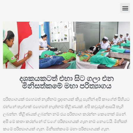
දශකයකටත් එහා සිට ගලා එන
මිනිසත්කමේ මහා පරිත්‍යාගය
පරිත්‍යාගයක් එහෙමත් නැතිනම් ප්‍රදානයක් කියූ සැනින් අපි කාගේත් සිහියට
එන්නේ තෑග්ගක් එහෙමත් නැත්නම් තිළිණයක්. අපි කවුරුත් ආසයි තෑගි
ලබන්න. තිළිණයක් ලබන්න නම් එය පරිත්‍යාග කරන්න කෙනෙක් ඕනේ.
අපි මේ කතා කරන්නේ ඒ වගේ පරිත්‍යාගයක් ගැන නම් නෙවෙයි. මිනිසත්
කමේ පරිත්‍යාගයක් ගැන. මිනිසත්කමේ මහා පරිත්‍යාගයක් ගැන.