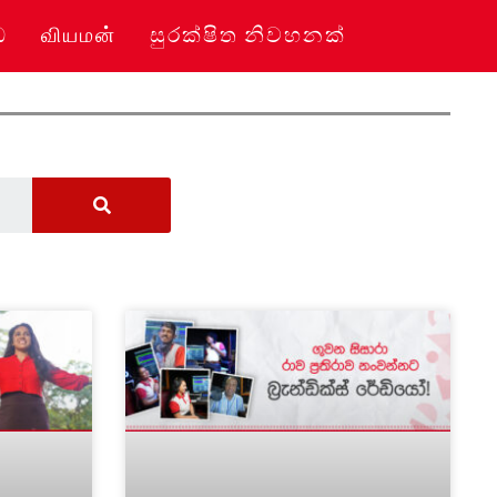
ධ
வியமன்
සුරක්ෂිත නිවහනක්