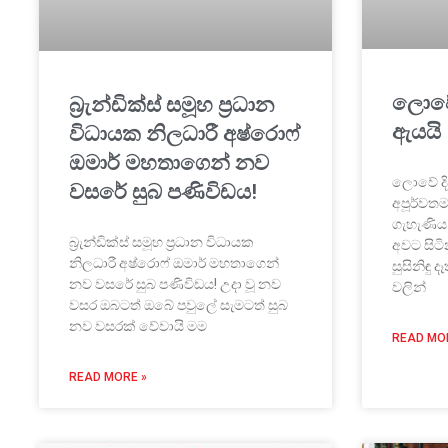
ලොවේ
බ්‍රැන්ඩික්ස් සමූහ ප්‍රධාන
ඇයයි
විධායක නිලධාරී අෂ්රොෆ්
ඔමාර් මහතාගෙන් නව
ලොවේ දි
වසරේ සුබ පණිවිඩය!
අපූර්වත
ගැහැණිය 
බ්‍රැන්ඩික්ස් සමූහ ප්‍රධාන විධායක
අවට සිටි
නිලධාරී අෂ්රොෆ් ඔමාර් මහතාගෙන්
සුසිනිඳු ද
නව වසරේ සුබ පණිවිඩය! උදා වූ නව
වලින්
වසර ඔබටත් ඔබේ පවුලේ සැමටත් සුබ
නව වසරක් වේවායි මම
READ MO
READ MORE »