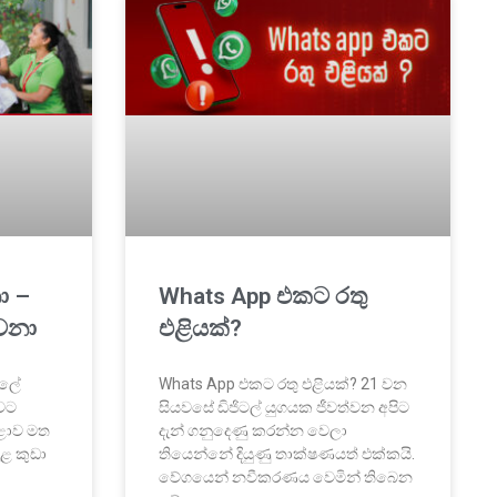
ා –
Whats App එකට රතු
වෙනා
එළියක්?
පැලේ
Whats App එකට රතු එළියක්? 21 වන
වට
සියවසේ ඩිජිටල් යුගයක ජීවත්වන අපිට
ළොව මත
දැන් ගනුදෙණු කරන්න වෙලා
ැළ කුඩා
තියෙන්නේ දියුණු තාක්ෂණයත් එක්කයි.
වේගයෙන් නවීකරණය වෙමින් තිබෙන