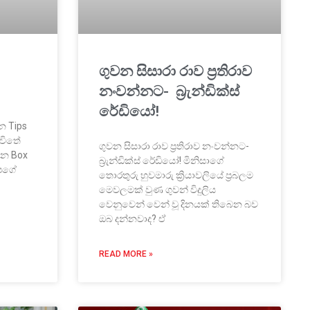
ගුවන සිසාරා රාව ප්‍රතිරාව
නංවන්නට- බ්‍රැන්ඩික්ස්
රේඩියෝ!
න Tips
ීවිතේ
ගුවන සිසාරා රාව ප්‍රතිරාව නංවන්නට-
ෙන Box
බ්‍රැන්ඩික්ස් රේඩියෝ! මිනිසාගේ
අපගේ
තොරතුරු හුවමාරු ක්‍රියාවලියේ ප්‍රබලම
මෙවලමක් වුණ ගුවන් විදුලිය
වෙනුවෙන් වෙන් වූ දිනයක් තිබෙන බව
ඔබ දන්නවාද? ඒ
READ MORE »