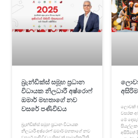
බ්‍රැන්ඩික්ස් සමූහ ප්‍රධාන
ලොවක
විධායක නිලධාරී අෂ්රොෆ්
අසිරි
ඔමාර් මහතාගේ නව
ලොවක් එ
වසරේ පණිවිඩය
වසරක අ
මේ දෙස
බ්‍රැන්ඩික්ස් සමූහ ප්‍රධාන විධායක
සියල්ල
නිලධාරී අෂ්රොෆ් ඔමාර් මහතාගේ නව
අසිරිමත්
වසරේ පණිවිඩය හිතවත් සාමාජිකයිනි,