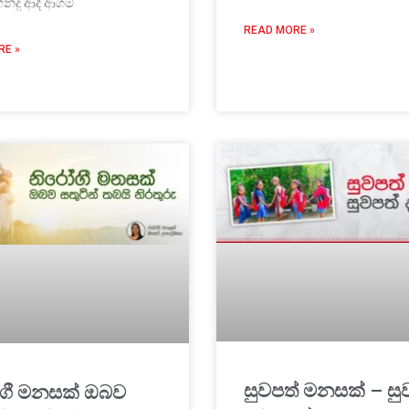
ින්දු ආදී ආගම්
READ MORE »
RE »
සුවපත් මනසක් – සු
ගී මනසක් ඔබව