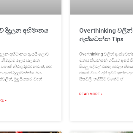
 දිදුලන අභිමානය
Overthinking වලින්
ඈත්වෙන්න Tips
දුලන අභිමානය ඇයයි ලොව
Overthinking වලින් ඈත්වෙන්
ම නිමැවුම ලෙස සලකන
මනස කියන්නේ හරියට අපේ ජ
වනාහි නිරතුරුවම තමාත්, තම
සියලු දේවල් එකතු වෙලා තිය
න අයත් දිදුලවන්නීය. සිය
එකක් වගේ. අපි අවට ඉන්න 
ෑත්වලින්, මුදු පියකරු වදන්
සිතුවිලි, හැසිරීම් වගේම ඒ
READ MORE »
RE »