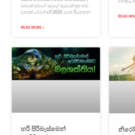
බෞද්ධ, හ
ඔබටත් ඔබගේ පවුලේ සැමටත් සුබ නව
වසරක් වේවා! අපි 2025 වෙත පියනඟන
READ MO
READ MORE »
හරි පිරිමැස්මෙන්
නිරෝ