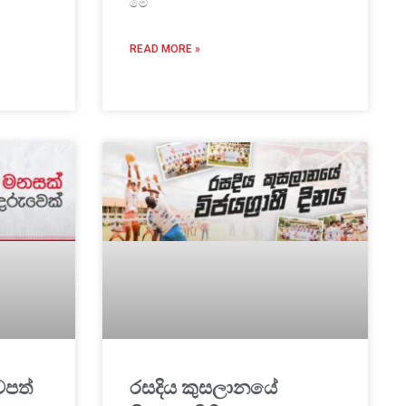
මේ
READ MORE »
වපත්
රසදිය කුසලානයේ