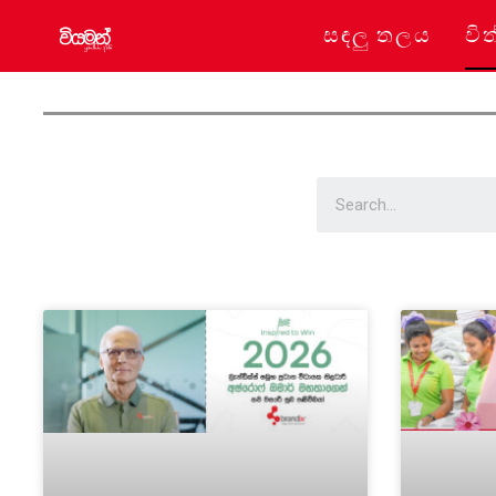
සඳලු තලය
විත