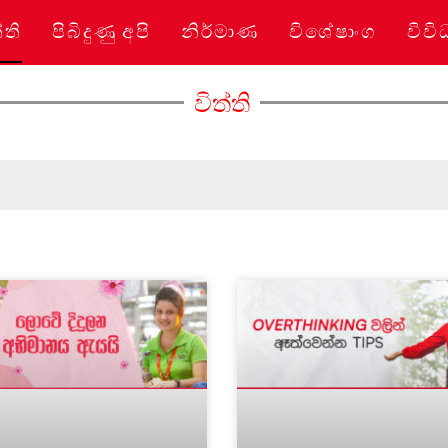
්ති
පිබිදුණු අපි
නිර්මාණ
විශේෂාංග
විවි
විත්ති