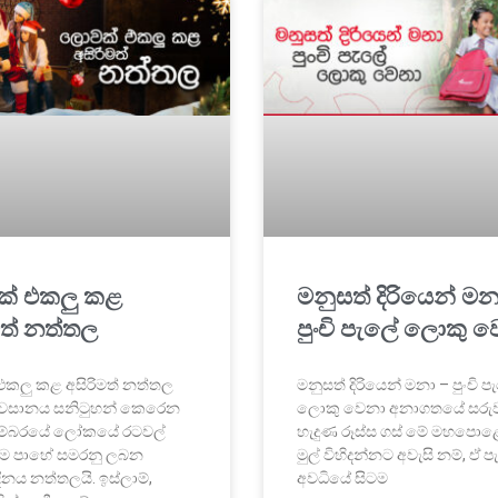
් එකලු කළ
මනුසත් දිරියෙන් මන
මත් නත්තල
පුංචි පැලේ ලොකු 
කලු කළ අසිරිමත් නත්තල
මනුසත් දිරියෙන් මනා – පුංචි 
වසානය සනිටුහන් කෙරෙන
ලොකු වෙනා අනාගතයේ සරු
ැම්බරයේ ලෝකයේ රටවල්
හැදුණ රූස්ස ගස් මේ මහපො
කම පාහේ සමරනු ලබන
මුල් විහිදන්නට අවැසි නම්, ඒ ප
 දිනය නත්තලයි. ඉස්ලාම්,
අවධියේ සිටම