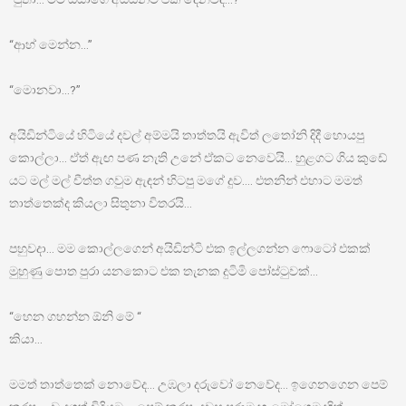
“ආහ් මෙන්න…”
“මොනවා…?”
අයිඩින්ටියේ හිටියේ දවල් අම්මයි තාත්තයි ඇවිත් ලතෝනි දිදී හොයපු
කොල්ලා… ඒත් ඇඟ පණ නැති උනේ ඒකට නෙවෙයි… හුළගට ගිය කුඩේ
යට මල් මල් චීත්ත ගවුම ඇඳන් හිටපු මගේ දුව…. එතනින් එහාට මමත්
තාත්තෙක්ද කියලා සිතුනා විතරයි…
පහුවදා… මම කොල්ලගෙන් අයිඩින්ටි එක ඉල්ලගන්න ෆොටෝ එකක්
මුහුණු පොත පුරා යනකොට එක තැනක දුටිමි පෝස්ටුවක්…
“හෙන ගහන්න ඕනි මේ “
කියා…
මමත් තාත්තෙක් නොවේද… උඹලා දරුවෝ නෙවේද… ඉගෙනගෙන පෙම්