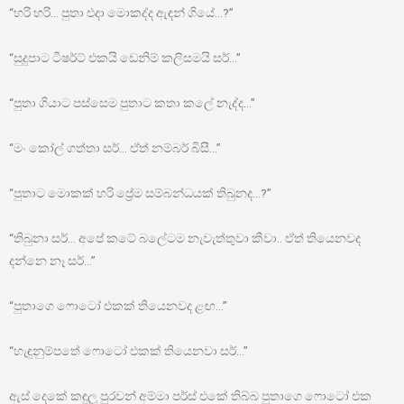
“හරි හරි… පුතා එදා මොකද්ද ඇඳන් ගියේ…?”
“සුදුපාට ටීෂර්ට් එකයි ඩෙනිම් කලිසමයි සර්…”
“පුතා ගියාට පස්සෙම පුතාට කතා කලේ නැද්ද…”
“මං කෝල් ගත්තා සර්… ඒත් නම්බර් බිසී…”
“පුතාට මොකක් හරි ප්‍රේම සම්බන්ධයක් තිබුනද…?”
“තිබුනා සර්… අපේ කටේ බලේටම නැවැත්තුවා කීවා.. ඒත් තියෙනවද
දන්නෙ නෑ සර්…”
“පුතාගෙ ෆොටෝ එකක් තියෙනවද ළඟ…”
“හැඳුනුම්පතේ ෆොටෝ එකක් තියෙනවා සර්…”
ඇස් දෙකේ කඳුලු පුරවන් අම්මා පර්ස් එකේ තිබ්බ පුතාගෙ ෆොටෝ එක