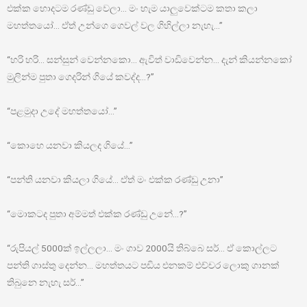
එක්ක හොදටම රණ්ඩු වෙලා… මං හැම යාලුවෙක්ටම කතා කලා
මහත්තයෝ… ඒත් උන්ගෙ ගෙවල් වල ගිහිල්ලා නැහැ…”
“හරි හරි… සන්සුන් වෙන්නකො… ඇවිත් වාඩිවෙන්න… දැන් කියන්නකෝ
මුලින්ම පුතා ගෙදරින් ගියේ කවද්ද…?”
“පළමුදා උදේ මහත්තයෝ…”
“කොහෙ යනවා කියලද ගියේ…”
“පන්ති යනවා කියලා ගියේ… ඒත් මං එක්ක රණ්ඩු උනා”
“මොකටද පුතා අම්මත් එක්ක රණ්ඩු උනේ…?”
“රුපියල් 5000ක් ඉල්ලලා… මං ගාව 2000යි තිබ්බෙ සර්… ඒ කොල්ලට
පන්ති ගාස්තු දෙන්න… මහත්තයට පඩිය එනකම් එච්චර ලොකු ගානක්
තිබුනෙ නැහැ සර්…”