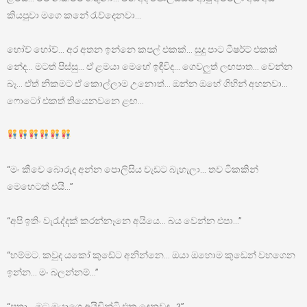
කියපුවා මගෙ කනේ රැව්දෙනවා…
හෝව් හෝව්… අර අතන ඉන්නෙ කපල් එකක්… සුදු පාට ටීෂර්ට් එකක්
නේද… මටත් පිස්සු… ඒ ළමයා මෙහේ ඉඳීවිද… ගෙවලුත් ලඟපාත… වෙන්න
බෑ… ඒත් නිකමට ඒ කොල්ලාම උනොත්… ඔන්න ඔහේ ගිහින් අහනවා…
ෆොටෝ එකත් තියෙනවනෙ ළඟ…
“මං කීවෙ බොරුද අන්න පොලිසිය වැඩට බැහැලා… තව ටිකකින්
මෙහෙටත් එයි…”
“අපි ඉතිං වැරැද්දක් කරන්නෑනෙ අයියෙ… බය වෙන්න එපා…”
“හම්මට. කවුද යකෝ කුඩේට අනින්නෙ… ඔයා ඔහොම කුඩෙන් වහගෙන
ඉන්න… මං බලන්නම්…”
“පුතා… මට ඔයාගෙ අයිඩින්ටි එක දෙනවද…?”