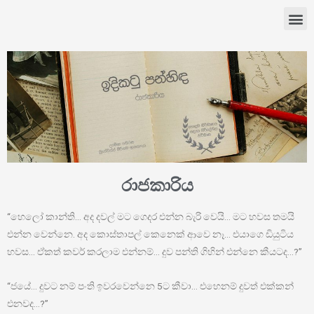
රාජකාරිය
“හෙලෝ කාන්ති… අද දවල් මට ගෙදර එන්න බැරි වෙයි… මට හවස තමයි
එන්න වෙන්නෙ. අද කොස්තාපල් කෙනෙක් ආවෙ නෑ… එයාගෙ ඩියුටිය
හවස… ඒකත් කවර් කරලාම එන්නම්… දුව පන්ති ගිහින් එන්නෙ කීයටද…?”
“ජයේ… දුවට නම් පංති ඉවරවෙන්නෙ 5ට කීවා… එහෙනම් දුවත් එක්කන්
එනවද…?”