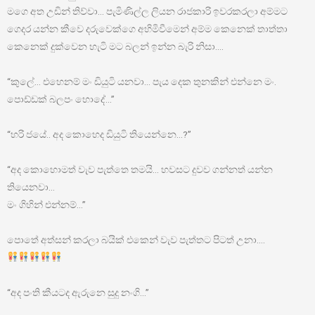
මගෙ අත උඩින් තිව්වා… පැමිණිල්ල ලියන රාජකාරි ඉවරකරලා අම්මට
ගෙදර යන්න කීවෙ දරුවෙක්ගෙ අහිමිවීමෙන් අම්ම කෙනෙක් තාත්තා
කෙනෙක් දුක්වෙන හැටි මට බලන් ඉන්න බැරි නිසා….
“කුලේ… එහෙනම් මං ඩියුටි යනවා… පැය දෙක තුනකින් එන්නෙ මං.
පොඩ්ඩක් බලපං හොදේ…”
“හරි ජයේ.. අද කොහෙද ඩියුටි තියෙන්නෙ…?”
“අද කොහොමත් වැව පැත්තෙ තමයි… හවසට දුවව ගන්නත් යන්න
තියෙනවා…
මං ගිහින් එන්නම්…”
පොතේ අත්සන් කරලා බයික් එකෙන් වැව පැත්තට පිටත් උනා….
“අද පංති කීයටද ඇරුනෙ සුදු නංගි…”