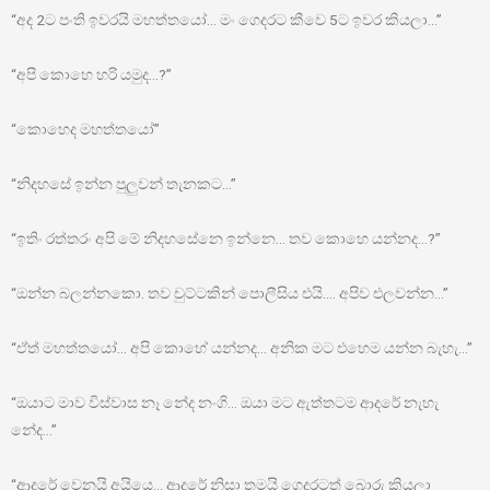
“අද 2ට පංති ඉවරයි මහත්තයෝ… මං ගෙදරට කීවෙ 5ට ඉවර කියලා…”
“අපි කොහෙ හරි යමුද…?”
“කොහෙද මහත්තයෝ”
“නිදහසේ ඉන්න පුලුවන් තැනකට…”
“ඉතිං රත්තරං අපි මේ නිදහසේනෙ ඉන්නෙ… තව කොහෙ යන්නද…?”
“ඔන්න බලන්නකො. තව චුට්ටකින් පොලීසිය එයි…. අපිව එලවන්න…”
“ඒත් මහත්තයෝ… අපි කොහේ යන්නද… අනික මට එහෙම යන්න බැහැ…”
“ඔයාට මාව විස්වාස නෑ නේද නංගි… ඔයා මට ඇත්තටම ආදරේ නැහැ
නේද…”
“ආදරේ වෙනයි අයියෙ… ආදරේ නිසා තමයි ගෙදරටත් බොරු කියලා