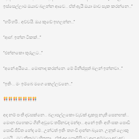
ඉස්සෙල්ලාම ඔයාව බලන්න ආවෙ… ඒත් ඇයි ඔයා මාව සැක කරන්නෙ…”
“හරි හරි… අව්වයි. ඔය කුඩේ ඉහලන්න…”
“ආහ්. ඉන්න ටිකක්…”
“එන්නකො තුරුලට…”
“අනේ අයියෙ… මොනාද කරන්නෙ. මේ මිනිස්සුත් බලන් ඉන්නවා…”
“ඉතිං… මං ඉම්බෙ මගෙ කෙල්ලවනෙ…”
අද නම් පංති දවසක්නෙ… බලාපල්ලකො වැවක් දැකපු නැති සෙනඟක්…
මොන එහෙකට ගිනි අවුවෙ තපිනවද මන්දා… අනේ ඉතිං අහිංසක පොඩි
පොඩි ජීවිත නේද මේ.. උන්ටත් ඉතිං තහංචි දාන්න බෑනෙ. උනුත් ලොකු
ළමයි… මට නිකමට හිතුනා… ඒත් අද පොලිසියට ආපු අම්මලා අඬ අඬ