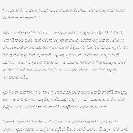
“හා කාන්ති… කොහොමත් මට මේ රාජකාරි නිසා දුවව මග ඇරෙනවනෙ.
මං එක්කන් එන්නම්…”
මම කොස්තාපල් ජයවර්ධන… පොලිස් සේවා කාලය අවුරුදු 25ක් විතර..
කොයි තරම් ප්‍රමෝෂන් ආවත් ලොක්කන්ගෙ සපත්තු ලෙවකන බල්ලො
නිසා අදටත් මං කොස්තාපල් කෙනෙක් විදියට රාජකාරි කරගෙන ඉන්නවා.
මට ඉන්නෙ දුවෙක්. දැන් ඉතිං ලොකු ළමයෙක්. සාමාන්‍ය පෙළට පංති
යනවා… හොඳට ඉගෙනගන්නවා… ඒ වගේම අමතර පංතිත් හැමදාම වගේ…
ඇත්තටම මේ කාලෙ පංති වලට යන වියදම රජයේ රස්සාවක් කලත්
ගෙවන්න මදි…
දවල්ට කෑමත් කාලා මං කලේ පොඩ්ඩක් එහෙම්මම පොඩි හාන්සියක් දාපු
එක. අද නම් මහ ලොකු රාජකාරියකුත් නැහැ… ඒත් එකපාරාටම ටිකකින්
මැදිවියේ අම්මෙකුයි තාත්තෙකුයි පොලිසියට ආවා අඬාගෙන…
“අනේ රාළහාමි මහත්තයෝ… මගෙ පුතා දවස් තුනකින් ගෙදර ආවෙ
නැහැ… දවස් තුනකට කලින් ගෙදරින් ගියෙ පන්ති යන්න කියලා… ඒත් මාත්