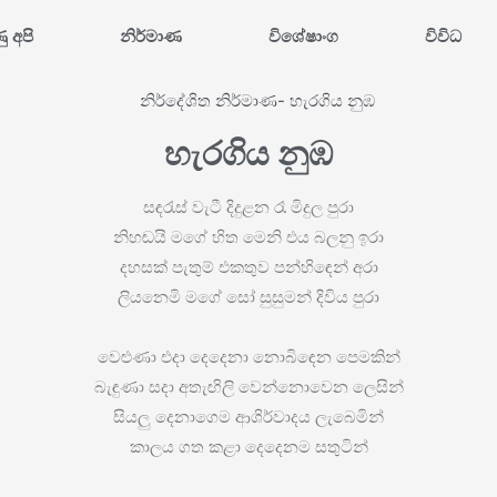
ණු අපි
නිර්මාණ
විශේෂාංග
විවිධ
හැරගිය නුඹ
සඳරැස් වැටී දිදුළන රෑ මිදුල පුරා
නිහඬයි මගේ හිත මෙනි එය බලනු ඉරා
දහසක් පැතුම් එකතුව පන්හිඳෙන් අරා
ලියනෙමි මගේ සෝ සුසුමන් දිවිය පුරා
වෙළුණා එදා දෙදෙනා නොබිඳෙන පෙමකින්
බැඳුණා සදා අතැඟිලි වෙන්නොවෙන ලෙසින්
සියලු දෙනාගෙම ආශිර්වාදය ලැබෙමින්
කාලය ගත කළා දෙදෙනම සතුටින්