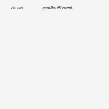
வியமன்
සුරක්ෂිත නිවහනක්