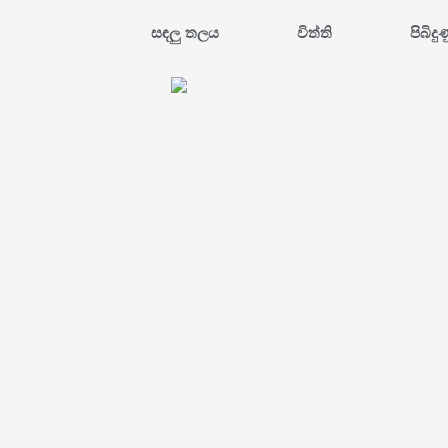
සඳලු තලය
විත්ති
පිබිදු