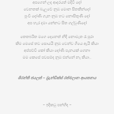
අපගෙන් ලද ආදරයත් මදිවී දෝ
වෙනතක් බැලුවේ නුඹ මොන සිතකින්දෝ
පුංචි දෝණි ගැන නුඹ හට නොසිතුණි දෝ
අප හැර දමා යන්නට සිත ගල්වුණිදෝ
තෙතබරිත මගෙ දෙනෙත් නිදි නොමැත රෑ පුරා
කිම මෙසේ තව සොයයි නුඹ වෙන්ව ගියෙ ඇයි කියා
අප්පච්චි කෝ කියා දෝණි පැනයක් ගෙනා
මම කෙසේ පවසම්ද නුඹ එන්නේ නෑ කියා…
ශිරන්ති ජයලත් – බ්‍රැන්ඩික්ස් රත්මලාන ආයතනය
– ඉදිකටු පන්හිඳ –