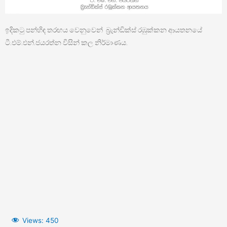
ඉදිකටු පන්හිඳ තරඟය වෙනුවෙන් බ්‍රැන්ඩික්ස් රඹුක්කන ආයතනයේ
ටී.එම්.එන්.ජයරත්න විසින් කල නිර්මාණය.
Views:
450