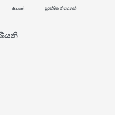
வியமன்
සුරක්ෂිත නිවහනක්
ණියනි