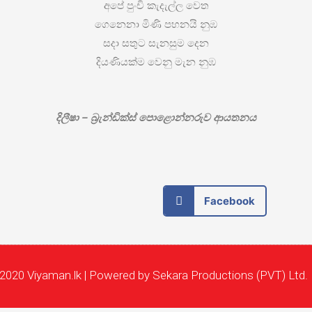
අපේ පුංචි කැදැල්ල වෙත
ගෙනෙනා මිණි පහනයි නුඹ
සදා සතුට සැනසුම දෙන
දියණියක්ම වෙනු මැන නුඹ
දිලීෂා – බ්‍රැන්ඩික්ස් පොළොන්නරුව ආයතනය
Facebook
2020 Viyaman.lk | Powered by Sekara Productions (PVT) Ltd.