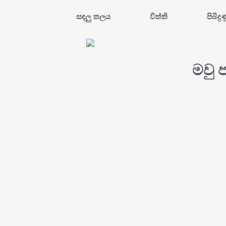
සඳලු තලය
විත්ති
පිබිදු
මවු 