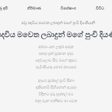
ණු අපි
නිර්මාණ
විශේෂාංග
විවිධ
පදවිය මවෙත ලබාදුන් මගේ පුංචි දිය
අම්මා යන උතුම් අරුත
පහදා දුන් සුරඟන නුඹ
දෙව්ලොව සිට ම‌ගේ කුසට
පැමිණියාද හොර රහසෙම
නුඹෙ සුරතල් පුංචි සිනා
දකිනෙමි සිහිනෙන් සැමදා
විඳිනට දරු සුරතල් මට
එනු මැන හනිකට මා වෙත