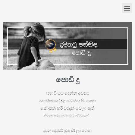
පොඩි දූ
සමාවී මට දෙන්න අවසර
මහත්තයෝ බුදු වෙන්න පිං ගෙන
කොතන හරි වරදක් වෙලා ඇති
හිතෙන්නෙම මට ඒ වගේ…
සුවඳ පවුඩර් මූණේ ලා ගෙන