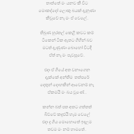
තාත්තේ මං යනව කී විට
මොකද්දෝ ලොකු බයක් දැනුණා
කිවුවේ නෑ මං ඒ වෙලේ..
තිබුණ හුරතල් කෙළි කවට කම්
ටිකෙන් ටික ඈතට ගිහින් බව
මටත් දැණුණා බොහෝ විටදී
ඒත් නෑ මං පැවසුවේ..
එදා ඒ ගියේ අත වනාගෙන
දැක්කේ අන්තිම තත්පරේ
දෙතුන් දොහකින් ආවෙනම් නෑ
ඒකමයි මං බය වුණේ…
කන්න බත් පත අතට ගත්තත්
බිව්වේ කදුළුයි හැම වෙලේ
එදා දූ ගිය මොහොතේ ඉදලම
තවම මං නම් හාමතේ..