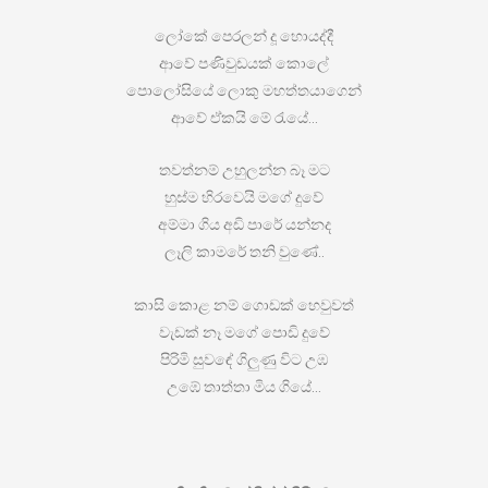
ලෝකේ පෙරලන් දූ හොයද්දී
ආවේ පණිවුඩයක් කොලේ
පොලෝසියේ ලොකු මහත්තයාගෙන්
ආවේ ඒකයි මේ රැයේ…
තවත්නම් උහුලන්න බෑ මට
හුස්ම හිරවෙයි මගේ දුවේ
අම්මා ගිය අඩි පාරේ යන්නද
ලෑලි කාමරේ තනි වුණේ..
කාසි කොළ නම් ගොඩක් හෙවුවත්
වැඩක් නෑ මගේ පොඩි දුවේ
පිරිමි සුවඳේ ගිලුණු විට උඹ
උඹේ තාත්තා මිය ගියේ…