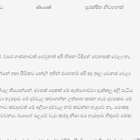
ිධ
வியமன்
සුරක්ෂිත නිවහනක්
යි. වසර ගණනාවක් ගෙවුනත් අපි හිතන විදිහේ වෙනසක් වෙලා නෑ
රන්නේ ඉතා සීමිතව නේද? ඉතින් එහෙනම් අපි අද ඉදල වෙනස් වෙලා
තියල තියෙන්නේ. දවසක් දෙකක් මේ ඇත්ගොව්වා දැක්කලු අලි පැටිය
ැංචා හැමදාම මේ දම්වැල කඩාගන්න උත්සාහ කරන හැම දවසකම මේ
 උනාට කවදාවත් මේ අලියා දම්වැල නම් කඩන්න හැදුවේ නෑ. මොකද
 වචනය. එයාගේ ඔලුවේ වැඩ කරපු නිසා එය හැමදාම හිතුවේ මේක