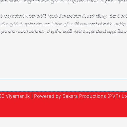
 සීමිතව. නමුත් කරන්න පුළුවන් දේවල් බොහොමයි. ඒ උනාට අපි හිත
අපිම හදාගන්නවා. එක තමයි
“අපට ඕක කරන්න බැනේ”
කියලා. එක වතාවක
න පුළුවන්. අන්න එතකොට ඔයා සුවිශේෂී කෙනෙක් වෙනවා. කැපිල ප
ැනෙන්න පටන් ගන්නවා. ඒ දැනීම තමයි අපේ ජයග්‍රහණයේ පළමු පි
0 Viyaman.lk | Powered by Sekara Productions (PVT) Lt