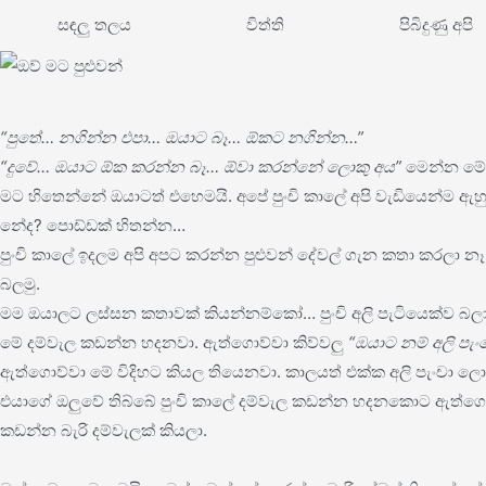
සඳලු තලය
විත්ති
පිබිදුණු අපි
“පුතේ… නගින්න එපා… ඔයාට බෑ… ඕකට නගින්න…”
“දුවේ… ඔයාට ඕක කරන්න බෑ… ඕවා කරන්නේ ලොකු අය”
මෙන්න මේ ව
මට හිතෙන්නේ ඔයාටත් එහෙමයි. අපේ පුංචි කාලේ අපි වැඩියෙන්ම ඇ
නේද? පොඩ්ඩක් හිතන්න…
පුංචි කාලේ ඉදලම අපි අපට කරන්න පුළුවන් දේවල් ගැන කතා කරලා න
බලමු.
මම ඔයාලට ලස්සන කතාවක් කියන්නම්කෝ… පුංචි අලි පැටියෙක්ව බලා ග
මේ දම්වැල කඩන්න හදනවා. ඇත්ගොව්වා කිව්වලු
“ඔයාට නම් අලි පැ
ඇත්ගොව්වා මේ විදිහට කියල තියෙනවා. කාලයත් එක්ක අලි පැංචා ලො
එයාගේ ඔලුවේ තිබ්බේ පුංචි කාලේ දම්වැල කඩන්න හදනකොට ඇත්ගො
කඩන්න බැරි දම්වැලක් කියලා.