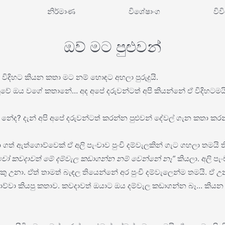
නිර්මාණ
විශේෂාංග
විව
ඔව් මට පුළුවන්
ිදිහට කියන කතා මට නම් හොඳට අහලා පුරුදුයි.
හුවේ ඔය වගේ කතානේ… අද අපේ දරුවන්ටත් අපි කියන්නේ ඒ විදිහටම
ෑ නේද? දැන් අපි අපේ දරුවන්ටත් කරන්න පුළුවන් දේවල් ගැන කතා ක
ත් ඇත්ගොව්වෙක් ඒ අලි පැංචාව පුංචි දම්වැලකින් ගැට ගහලා තමයි 
ංචෝ කවදාවත් මේ දම්වැල කඩාගන්න නම් වෙන්නේ නෑ”
කියලා. අලි ප
කු උනා. ඒත් තාමත් බැඳල තියෙන්නේ අර පුංචි දම්වැලෙන්ම තමයි. ඒ
ව්වා කියපු කතාව. කවදාවත් ඔයාට ඔය දම්වැල කඩාගන්න බෑ… කියන