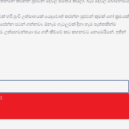
න්නේ කරන්න පුළුවන් දේවල් සීමිතයි කියලා. බැරි දේවල් බොහොමයි
් හරි පුංචි උත්සාහයක් යෙදුවොත් කරන්න පුළුවන් කුමක් හෝ ක්‍රමයක්
ේන්න පටන් ගන්නවා. ඕනෑම ගැටලුවක් දිහා හැම පැත්තකින්ම
යවර. උත්සහවන්තයා ජය ගනී කිව්වේ කට කහනවට නෙමෙයිනේ. ඉතින්
d.