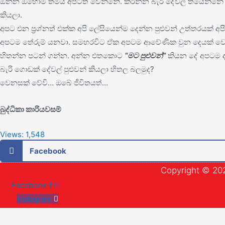
ඔන්න ඔහොම තමයි අපටත් වෙන්නේ. කරන්න බැරි දේවල් තියෙන්නේ ඉතා
කියලා.
අපට එන ප්‍රශ්නත් එක්ක අපි ලේසියෙන්ම දෙන්න පුළුවන් උත්තරයක් 
අපටම තේරුම් යනවා. සමහරවිට ඒක අපටම ආවේණික වුන දෙයක් වෙන්
හිතන්න පටන් ගන්න. අන්න එතකොට
“මට පුළුවන්”
කියන දේ අපටම ද
බැරි ගොඩක් දේවල් පුළුවන් කියලා හිතල බලමුද?
වෙනසක් වේවි… ඔබේ ජීවිතයත්…
බුද්ධිකා කාරියවසම්
Views:
1,548
Facebook
Copyright © 202
Facebook-f
Instagram