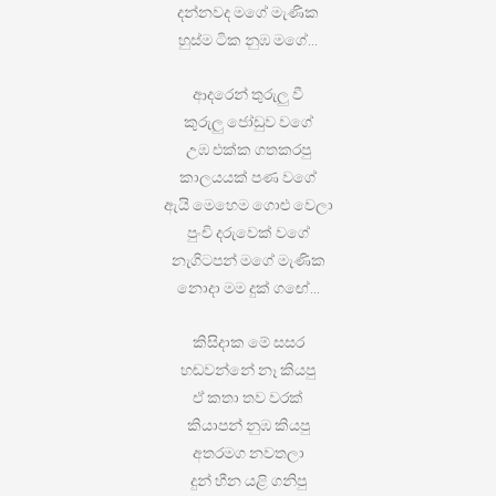
දන්නවද මගේ මැණික
හුස්ම ටික නුඹ මගේ…
ආදරෙන් තුරුලු වී
කුරුලු ජෝඩුව වගේ
උඹ එක්ක ගතකරපු
කාලයයක් පණ වගේ
ඇයි මෙහෙම ගොළු වෙලා
පුංචි දරුවෙක් වගේ
නැගිටපන් මගේ මැණික
නොදා මම දුක් ගඟේ…
කිසිදාක මේ සසර
හඬවන්නේ නෑ කියපු
ඒ කතා තව වරක්
කියාපන් නුඹ කියපු
අතරමග නවතලා
දුන් හීන යළි ගනිපු