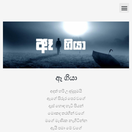
ඈ ගියා
අදත් හරි උණුසුමයි
ඇගේ සිරුර පෙර වගේ
දෑස් හොඳ හැටි පියන්
මොකද තරහින් වගේ
මගේ මැණික නැගිටින්න
ඇයි පමා මේ වගේ