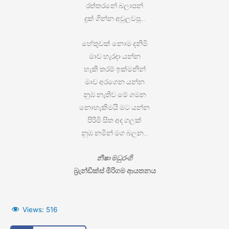
රත්තරනේ බලාපන්
දුක් ගින්න අවුලවපු…
හේතුවක් නොම දනිමි
මාව හැරදා යන්න
හැකි තරම් ඉක්මනින්
මාව අරගෙන යන්න
නුඹ නැතිව මේ ගමන
නොහැකිමයි මට යන්න
පිරිමි සිත අද ගලක්
නුඹ නමින් මග බලන…
නීෂා මධුරංගි
බ්‍රැන්ඩික්ස් මීරිගම ආයතනය
Views:
516