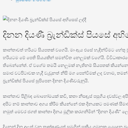
දිනන දියණී බ්‍රැන්ඩික්ස් පියසේ අභි
කාන්තාවත් හරියට සියපතක් වගෙයි. මා ඇය එසේ හැඳින්වීමට හේතු
හරියටම මේ පෙති සියයකින් සමන්විත නෙලුමක් වගේයි. විවිධාකාරය
තිබෙන්නේත්. ඒ වගේම තමයි නෙලුමක් නැතිනම් සියපතක් කියන්නෙ
සමාජ වටපිටාවක හැදී වැඩුනත් නිසි මග පෙන්වීමක් ලද වහාම, තමන
බ්‍රැන්ඩික්ස් පියසේ සුපිපෙන දිනන දියණිවරුනුයි.
කාන්තාව පිළිබඳ බොහෝමයක් කවි, කතා නිසඳැස් පසුගිය දවස්වල අපිට 
අපිට නම් කාන්තාව අගය කිරීම කියන්නේ එක දිනයකට පමණක් සීම
නමුත් මෙවර ජගත් කාන්තා දිනය මූලික කරගනිමින් “දිනන දියණී” ලෙස
දිනෙන් දින අලුත් වන තාක්ෂණයත් සමගින් සක්‍රීය ගමනක යෙදෙන බ්