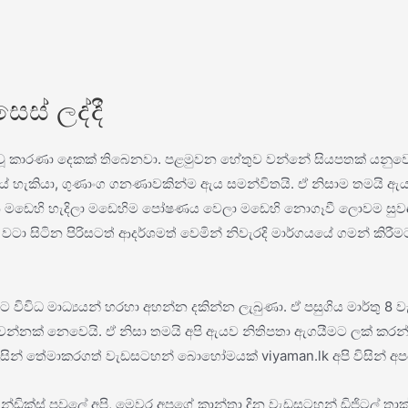
සෙස් ලද්දී
 වූ කාරණා දෙකක් තිබෙනවා. පළමුවන හේතුව වන්නේ සියපතක් යනුවෙන
ේ හැකියා, ගුණාංග ගනණාවකින්ම ඇය සමන්විතයි. ඒ නිසාම තමයි ඇයට 
 මඩෙහි හැදිලා මඩෙහිම පෝෂණය වෙලා මඩෙහි නොගෑවී ලොවම සුවඳවත
් වටා සිටින පිරිසටත් ආදර්ශමත් වෙමින් නිවැරදි මාර්ගයයේ ගමන්
විවිධ මාධ්‍යයන් හරහා අහන්න දකින්න ලැබුණා. ඒ පසුගිය මාර්තු 8 වැන
ාවන්නක් නෙවෙයි. ඒ නිසා තමයි අපි ඇයව නිතිපතා ඇගයීමට ලක් කර
ින් තේමාකරගත් වැඩසටහන් බොහෝමයක් viyaman.lk අපි විසින් අපගේ බ්‍
‍රැන්ඩික්ස් පවුලේ අපි, මෙවර අපගේ කාන්තා දින වැඩසටහන් ඩිජිටල්