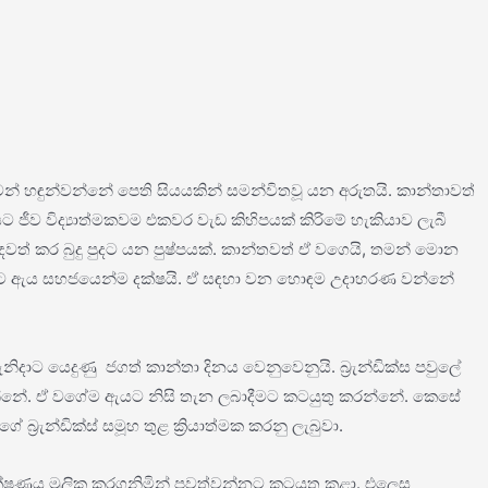
් හඳුන්වන්නේ පෙති සියයකින් සමන්විතවූ යන අරුතයි. කාන්තාවත්
ජීව විද්‍යාත්මකවම එකවර වැඩ කිහිපයක් කිරිමේ හැකියාව ලැබී
් කර බුදු පුදට යන පුෂ්පයක්. කාන්තවත් ඒ වගෙයි, තමන් මොන
 කිරීමට ඇය සහජයෙන්ම දක්ෂයි. ඒ සඳහා වන හොඳම උදාහරණ වන්නේ
ිදාට යෙදුණු ජගත් කාන්තා දිනය වෙනුවෙනුයි. බ්‍රැන්ඩික්ස පවුලේ
න්නේ. ඒ වගේම ඇයට නිසි තැන ලබාදීමට කටයුතු කරන්නේ. කෙසේ
රැන්ඩික්ස් සමූහ තුළ ක්‍රියාත්මක කරනු ලැබුවා.
 තාක්ෂණය මූලික කරගනිමින් පවත්වන්නට කටයුතු කළා. එලෙස