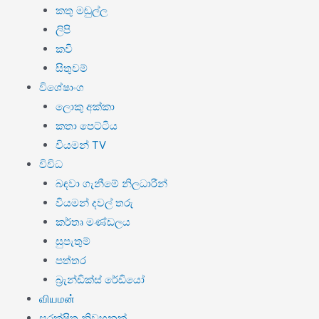
කතු මඬුල්ල
ලිපි
කවි
සිතුවම්
විශේෂාංග
ලොකු අක්කා
කතා පෙට්ටිය
වියමන් TV
විවිධ
බඳවා ගැනීමේ නිලධාරීන්
වියමන් දවල් තරු
කර්තෘ මණ්ඩලය
සුපැතුම්
පත්තර
බ්‍රැන්ඩික්ස් රේඩියෝ
வியமன்
සුරක්ෂිත නිවහනක්