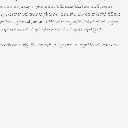
අවකාශයේ පළ කරනු ලැබීම සුවිශේෂයි. එපමණක් නෙවෙයි, අපගේ
ට ත්‍යාග ලබාදෙන්නටත් අපට හැකි වුණා. එමෙන්ම ඔබ අප කාගේත් ජීවිතය
තුමක් ලෙසින් viyaman.lk පිටුවෙහි පළ කිරීමටත් අවස්ථාව සලසා
 නැවතත් අගයමින් අභිෂේක ගන්වන්නට අපට හැකි වුණා.
ගන්නට අභියෝග හමුවේ නොසැලී කටයුතු කරන ඔවුන් සියල්ලෝම අපට