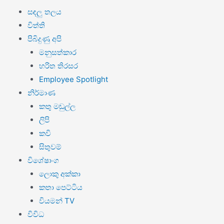
සඳලු තලය
විත්ති
පිබිදුණු අපි
මනුසත්කාර
හරිත තිරසර
Employee Spotlight
නිර්මාණ
කතු මඬුල්ල
ලිපි
කවි
සිතුවම්
විශේෂාංග
ලොකු අක්කා
කතා පෙට්ටිය
වියමන් TV
විවිධ