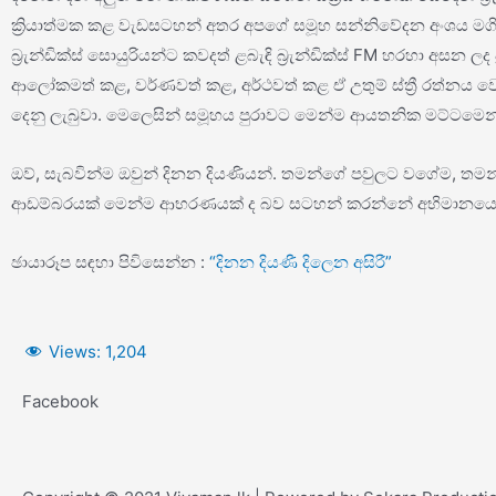
ක්‍රියාත්මක කළ වැඩසටහන් අතර අපගේ සමූහ සන්නිවේදන අංශය මගි
බ්‍රැන්ඩික්ස් සොයුරියන්ට කවදත් ළබැඳි බ්‍රැන්ඩික්ස් FM හරහා අසන 
ආලෝකමත් කළ, වර්ණවත් කළ, අර්ථවත් කළ ඒ උතුම් ස්ත්‍රී රත්නය වෙ
දෙනු ලැබුවා. මෙලෙසින් සමූහය පුරාවට මෙන්ම ආයතනික මට්ටමෙන
ඔව්, සැබවින්ම ඔවුන් දිනන දියණියන්. තමන්ගේ පවුලට වගේම, තම
ආඩම්බරයක් මෙන්ම ආභරණයක් ද බව සටහන් කරන්නේ අභිමානයෙන්
ඡායාරූප සඳහා පිවිසෙන්න :
“දිනන දියණී දිලෙන අසිරී”
Views:
1,204
Facebook