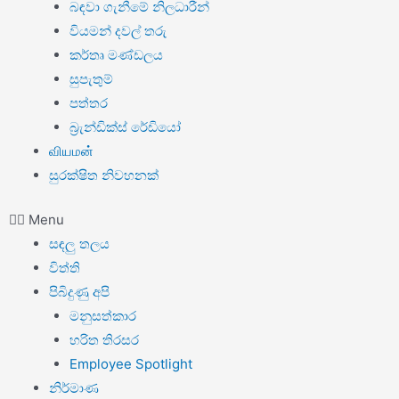
බඳවා ගැනීමේ නිලධාරීන්
වියමන් දවල් තරු
කර්තෘ මණ්ඩලය
සුපැතුම්
පත්තර
බ්‍රැන්ඩික්ස් රේඩියෝ
வியமன்
සුරක්ෂිත නිවහනක්
Menu
සඳලු තලය
විත්ති
පිබිදුණු අපි
මනුසත්කාර
හරිත තිරසර
Employee Spotlight
නිර්මාණ