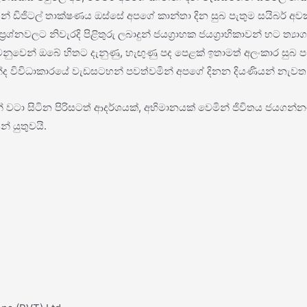
න් ඩිජිටල් තාක්ෂණය ඔස්සේ අපගේ කාන්තා දින සුබ පැතුම සයිබර් 
ලද ප්‍රශ්නවලට නිවැරදි පිළිතුරු ලබාදුන් ජයග්‍රාහක ජයග්‍රාහිකාවන් හ
නුවෙන් ඔබේ හිතට දැනුණු, හැඟුණු පද පෙළක් ඉතාමත් අලංකාර සුබ පැ
්ද විවිධාකාරයේ වැඩසටහන් පවත්වමින් අපගේ දිනන දියණියන් නැවත
න් වටා සිටින පිරිසටත් ආදර්ශයක්, අභිමානයක් වෙමින් ජිවිතය ජය
 යුතුවයි.