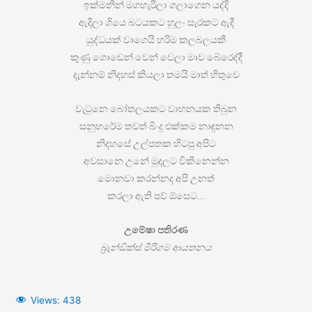
ඉක්මනින් මගහැරිලා ගලාගෙන යද්දි
ඇදිලා ගියෙ බටයකට හුලං සැරකට ඇදී
යුද්ධයක් වාගෙයි හරිම කලබලයකී
කුණු ගොඩෙන් වෙන් වෙලා මාව බේරෙද්දී
දැන්නම් නිදහස් කියලා තමයි මාත් හිතුවෙ
වැටුනෙ බෝතලයකට වාහනයක තිබුන
සනුහරේම තවත් බිංදු එක්කම නාඳුනන
නිදහසේ උල්පතක හිටපු අපිට
අවසානෙ උනේ මුදලට විකිනෙන්න
මොනවා කරන්නද අපි උනත්
කරලා ඇති පව් ඕසෙට….
උමේෂා පතිරණ
බ්‍රැන්ඩික්ස් මීරිගම ආයතනය
Views:
438