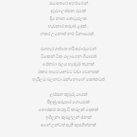
ඔය අතරෙ අහම්බෙන්
දුටුවා ලස්සන රුවක්
දිය නාන තොටුපලක
හැඩකාර තරුණ ළඳක්…
නතර උනොත් නම් විනාසයක්…
මගහැර ගත්තෙ හරි අමාරුවෙන්
ටිකෙන් ටික ගලාගෙන ගියාමත්
පේනවා ජලය හැරවුම් තැනක්
එකම පාරෙ යනවට වඩා වෙනසක්
හැරිලම බලනවා ඔන්නොහේ කෝකටත්
ලස්සන කුඹුරු යායක්
පීදුණූු සරුසාර ගොයමක්
හොරකම් කරපු වී කරලක් දෙකක්
ඉගිලුනා කුරුල්ලන් රෑනක්
අනේ උන්ටත් ඇති කුසගින්නක්