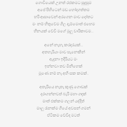
ගොවියෙක් උනත් රජකමට සුදුසුම
අපේ පිහිටෙන් මඩ හෝදගත්තම
හරි ආසාවෙන් අරගෙන මාව දෝතට
මං නම් හිතුවේම ගිල දැම්මොත් එහෙම
හීනයක් වේවි මගේ මුලු චාරිකාවම…
අනේ නැහැ කරදරයක්…
අතහැරියා මාව සැනෙකින්
ඇදුනා ඉදිරියට මං
ඉන්නවා තව මිනිහෙක්
මූණෙ නම් නෑ අහිංසක කමක්..
අතෑරියෙ නැතෑ කුණු ගොඩක්
දරාගන්නවත් බැරි මහා ගඳක්
මාත් එක්කම ගලන් යද්දිත්
මාලු රෑනක්ම ගියේ අවසන් ගමන්
ඒටිකම වේවිද මටත්