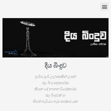
දිය බිංදුව
පුංචිම පුංචි උල්පතකින් උපන්
ජල බිංදු සනුහරේම
කියන දේ නාහන විසේකාරම
ජල බිංදුවක් මං
හිතේ හැටියට හැම පාරකම යන