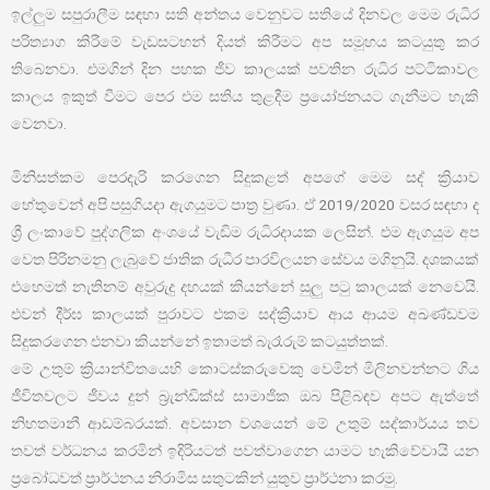
ඉල්ලුම සපුරාලීම සඳහා සති අන්තය වෙනුවට සතියේ දිනවල මෙම රුධිර
පරිත්‍යාග කිරීමේ වැඩසටහන් දියත් කිරීමට අප සමූහය කටයුතු කර
තිබෙනවා. එමගින් දින පහක ජීව කාලයක් පවතින රුධිර පට්ටිකාවල
කාලය ඉකුත් වීමට පෙර එම සතිය තුළදීම ප්‍රයෝජනයට ගැනීමට හැකි
වෙනවා.
මිනිසත්කම පෙරදැරි කරගෙන සිදුකළත් අපගේ මෙම සද් ක්‍රියාව
හේතුවෙන් අපි පසුගියදා ඇගයුමට පාත්‍ර වුණා. ඒ 2019/2020 වසර සඳහා ද
ශ්‍රී ලංකාවේ පුද්ගලික අංශයේ වැඩිම රුධිරදායක ලෙසින්. එම ඇගයුම අප
වෙත පිරිනමනු ලැබුවේ ජාතික රුධීර පාරවිලයන සේවය මගිනුයි. දශකයක්
එහෙමත් නැතිනම් අවුරුදු දහයක් කියන්නේ සුලු පටු කාලයක් නෙවෙයි.
එවන් දීර්ඝ කාලයක් පුරාවට එකම සද්ක්‍රියාව ආය ආයම අඛණ්ඩවම
සිදුකරගෙන එනවා කියන්නේ ඉතාමත් බැරෑරුම් කටයුත්තක්.
මේ උතුම් ක්‍රියාන්විතයෙහි කොටස්කරුවෙකු වෙමින් මිලිනවන්නට ගිය
ජීවිතවලට ජීවය දුන් බ්‍රැන්ඩික්ස් සාමාජික ඔබ පිළිබඳව අපට ඇත්තේ
නිහතමානී ආඩම්බරයක්. අවසාන වශයෙන් මේ උතුම් සද්කාර්යය තව
තවත් වර්ධනය කරමින් ඉදිරියටත් පවත්වාගෙන යාමට හැකිවේවායි යන
ප්‍රබෝධවත් ප්‍රාර්ථනය නිරාමිස සතුටකින් යුතුව ප්‍රාර්ථනා කරමු.