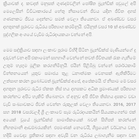
ක්‍රියාවක් ද. කවදත් මනුසත් ගුණදම්වලින් පෝෂිත බ්‍රැන්ඩික් පවුලේ අපි
මෙලෙසින් විවිධාකාරයේ හේතු නිසාවෙන් ජීවය යදින ජීවිත දහස්
ගණනකට ජීවය දෙන්නට සමත් වෙලා තියෙනවා. ඒ අඛණ්ඩව වසර
දහතුනක් පුරාවට රුධිරය පරිත්‍යාග කරමිනුයි. එයිනුත් වසර 10 ක් අඛණ්ඩව
පුද්ගලික අංශයේ වැඩිම රුධිරදායකයා වන්නේ අපි.
මෙම සද්ක්‍රියාව සඳහා ලංකාව පුරාම විහිදී සිටින බ්‍රැන්ඩික්ස් මෑණියන්ගේ දූ
දරුවන් වන අපි එකාමෙන් සහභාගී වෙන්නේ තවත් ජීවිතයක් රැක ගැනීමේ
උතුම් හැඟුම මූලික කරගනිමිනුයි. එයින් පිළිඹිබු වන්නේ පරාර්ථකාමී
චින්තනයෙන් යුතුව සමාජය තුළ ධනාත්මක වෙනසක් ඇතිකිරීමට
උත්සාහ කරන ප්‍රබෝධමත් බ්‍රැන්ඩික්ස් අපේ, අපේකමයි. ඒ නිසාම මේ වසර
දහතුන පුරාවට රුධිර ඒකක තිස් හය දහසකට අධික ප්‍රමාණයක් පරිත්‍යාග
කරන්නට අපිට හැකිවී තිබෙනවා. ඒ අනුව අපි ජීවිත තිස්හය දසකට වඩා
වැඩි සංඛ්‍යාවකට ජීවත් වෙන්න රුකුලක් වෙලා තියෙනවා. 2016, 2017
සහ 2018 වසරවලදී ශ්‍රී ලංකාවේ සෑම රුධිරදායකයින් සියයකගෙන්ම එක්
අයෙක් වූයේ බ්‍රැන්ඩික්ස් සාමාජිකයෙක් බවත් සිහිපත් කරන්නේ
නිහතමානි ආඩම්බරයකින්. එපමණක් ‌නෙවෙයි, ශීඝ්‍රයෙන් වර්ධනය වන,
හදිසි වෛද්‍ය ප්‍රතිකාර සඳහා අවැසි වන රුධිරය ලබාගැනීම සඳහා වන