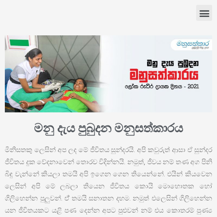
මනු දැය පුබුදන මනුසත්කාරය
මිනිසතකු ලෙසින් අප ලද මේ ජීවිතය සුන්දරයි. අපි කවුරුත් ආසා ඒ සුන්දර
ජීවිතය දුක වේදනාවෙන් තොරව විදින්නයි. නමුත්, ජීවය නම් තණ අග පිනි
බිඳු වැන්නේ කියලා තමයි අපි ඉගෙන ගෙන තියෙන්නේ. එයින් කියවෙන
ලෙසින් අපි මේ ලබලා තියෙන ජීවිතය කොයි මොහොතක හෝ
ගිලිහෙන්න පුලුවන්. ඒ් තමයි සනාතන දහම. නමුත් එලෙසින් ගිලිහෙන්න
යන ජීවිතයකට යළි පණ දෙන්න අපට පුළුවන් නම් එය කොතරම් පුණ්‍ය