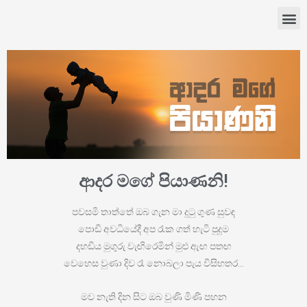
ආදර මගේ පියාණනි!
පවසමි තාත්තේ ඔබ ගැන මා දුටු ගුණ සුවඳ
පොඩි අවධියේදී අප රැක ගත් හැටි පුදුම
දහඩිය මුගුරු වැඟිරෙමින් මුළු ඇඟ පතඟ
වෙහෙස වුණා දිව රෑ නොබලා පැය විසිහතර…
මව නැති දින සිට ඔබ වුණි මිණි පහන