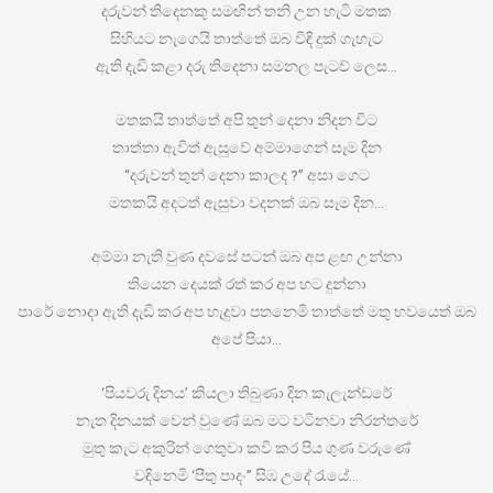
දරුවන් තිදෙනකු සමඟින් තනි උන හැටි මතක
සිහියට නැගෙයි තාත්තේ ඔබ විඳි දුක් ගැහැට
ඇති දැඩි කළා දරු තිදෙනා සමනල පැටව් ලෙස…
මතකයි තාත්තේ අපි තුන් දෙනා නිදන විට
තාත්තා ඇවිත් ඇසුවේ අම්මාගෙන් සෑම දින
“දරුවන් තුන් දෙනා කාලද ?” අසා ගෙට
මතකයි අදටත් ඇසුවා වදනක් ඔබ සෑම දින…
අම්මා නැති වුණ දවසේ පටන් ඔබ අප ළඟ උන්නා
තියෙන දෙයක් රත් කර අප හට දුන්නා
පාරේ නොදා ඇති දැඩි කර අප හැදුවා පතනෙමි තාත්තේ මතු භවයෙත් ඔබ
අපේ පියා…
‘පියවරු දිනය’ කියලා තිබුණා දින කැලැන්ඩරේ
නැත දිනයක් වෙන් වුණේ ඔබ මට වටිනවා නිරන්තරේ
මුතු කැට අකුරින් ගෙතුවා කවි කර පිය ගුණ වරුණේ
වඳිනෙමි ‘පීතු පාදං” සිඹ උදේ රැයේ…