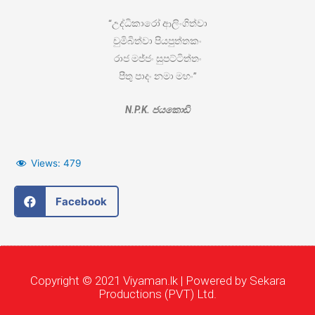
“උද්ධිකාරෝ ආලිංගිත්වා
චුමිබිත්වා පියපුත්තකං
රාජ මජ්ජං සුපට්ටිත්තං
පීතු පාදං නමා මහං”
N.P.K. ජයකොඩි
Views:
479
Facebook
Copyright © 2021 Viyaman.lk | Powered by Sekara
Productions (PVT) Ltd.