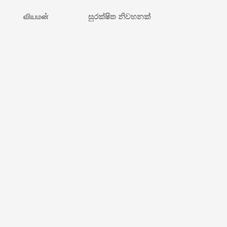
வியமன்
සුරක්ෂිත නිවහනක්