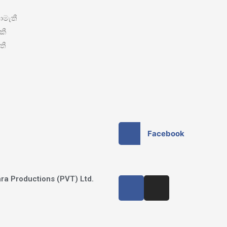
මැතී
කී
තී
Facebook
ra Productions (PVT) Ltd.