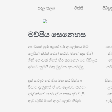
සඳලු තලය
විත්ති
පිබිදු
මව්පිය සෙනෙහස
දස මසක් පුරා කුසේ දරා ආලෝකය මට පෙන්
ලෙයින් කිරත් වෙන් කරවා මගේ කුස ගිනි නි
ගිනි ගොඩක් හිතේ හිර කරගෙන මට සිසිලස මව
අම්මේ නුඹයි මතු බුදුවන අප සම්බුදු සමිඳ
දුක් කරදර තම හිස මත කර පින්නා සිනාස
පීඩාව දැනුනත් ඒ බව ලොවට සඟවා උන්
දරුවන්ගේ හෙට දවස තකා අව් වැසි නො
නුඹ රජුයි මගේ ආදර ලොව කිරුළු දැරූ