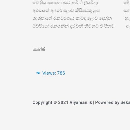
මව් පිය සෙනෙහසට කවි ගී ලියවිලා මදී
අම්මාගේ ආදරේ ලොව කිසිවෙකු ළඟ නො
තාත්තාගේ රැකවරණය කාටද ලොව දෙන්න හැ
මව්පියෝ රැකගනින් දරුවනි නිවනට ඒ පිනම ඇ
ශාන්ති
Views:
786
Copyright © 2021 Viyaman.lk | Powered by Seka