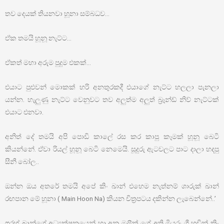
තව දෙයක් තියනවා හූනා සම්බධව…
ඒක තමයි හූනූ නැට්ට…
ඒකත් මහා අරුම පුදුම එකක්…
එයාට පුළුවන් මොකක් හරි අනතුරකදී එයාගේ නැට්ට හලලා පැනලා
යන්න. හැලුණු නැට්ට වෙනුවට තව අලුත්ම අලුත් බ්‍රෑන්ඩ් නිව් නැට්ටක්
එයාට එනවා.
අනිත් දේ තමයි අපි පොඩි කාලේ රස කර කාපු කෑමක් හූනූ බෙටි
කියන්නේ. ඒවා රියල් හූනූ බෙටි නෙමෙයි. සූදුරු ඇටවලට පාට දාලා හදපු
සීනී බෝල..
ඔන්න ඔය අතරේ තමයි අපේ කිං ඛාන් එහෙම නැත්නම් ශාරුක් ඛාන්
රඟපාන මේ හූනා ( Main Hoon Na) කියන චිත්‍රපටය දකින්න ලැබෙන්නේ..’
ෆරහ් ඛාන්ගේ අධ්‍යක්ෂනයෙන් හා අනු මලීක් ගේ අති මියුරු ගී හඬින් කිං