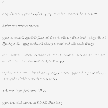
ඈ…
අර පුංචි හූනට පුළුවන් ද අපිට බලපෑම් කරන්න… එහෙම හිතෙනවා ද?
ඔන්න එහෙනම් අහගන්න…
හූනෙක් එහෙම ඇඟට වැටුනොත් එහෙම මොකද හිතන්නේ… දුවලා ගිහින්
ලිත බලනවා… හූනූ සාත්තරේ කියලා තියෙන්නේ මොකක්ද කියලා…
ඔයා ගමනක් යන්න හදනකොට හූනාත් මොකක් හරි දේකට එයාගේ
වොයිස් එක පිට කරරොත් ” චික් ,චික් ” ගාලා…
“දැන්ම යන්න එපා… ටිකක් වෙලා ඉඳලා යන්න… හූනෙක් ඇඬුවා” කියලා
කවුරුහරි වැඩිහිටියෙක් කියනවා නේද?
ඉතිං ඒක බලපෑමක් නෙමෙයි ද?
හූනා චික් චික් නොකියා බව් බව් කියන්න ද?