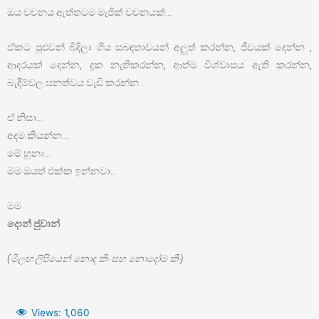
ඔය වචනය ඇත්තටම මැජික් වචනයක්…
ඒකට පුළුවන් බිදිලා ගිය සබඳතාවයන් අලුත් කරන්න, ජීවයක් දෙන්න ,
ආදරයක් දෙන්න, දුක නැතිකරන්න, ආත්ම විශ්වාසය ඇති කරන්න,
බැදීම්වල ඝනත්වය වැඩි කරන්න…
ඒ නිසා…
අදම කියන්න…
මේ හූනා…
මම ඔයත් එක්ක ඉන්නවා…
මම
දොන් ජුවාන්
(මීලඟ ලිපියෙන් නොද කිං සහ නොදෝම කිං)
Views:
1,060