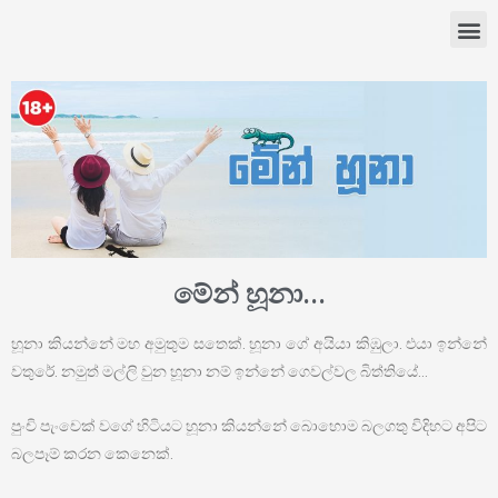
මේන් හූනා...
හූනා කියන්නේ මහ අමුතුම සතෙක්. හූනා ගේ අයියා කිඹුලා. එයා ඉන්නේ
වතුරේ. නමුත් මල්ලි වුන හූනා නම් ඉන්නේ ගෙවල්වල බිත්තියේ…
පුංචි පැංචෙක් වගේ හිටියට හූනා කියන්නේ බොහොම බලගතු විදිහට අපිට
බලපෑම් කරන කෙනෙක්.