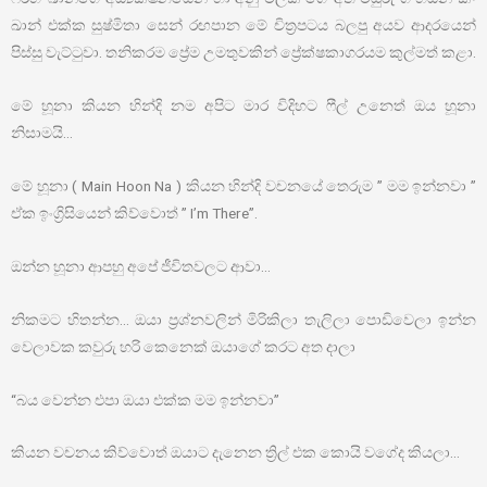
ඛාන් එක්ක සුෂ්මිතා සෙන් රඟපාන මේ චිත්‍රපටය බලපු අයව ආදරයෙන්
පිස්සු වැට්ටුවා. තනිකරම ප්‍රේම උමතුවකින් ප්‍රේක්ෂකාගරයම කුල්මත් කළා.
මේ හූනා කියන හින්දි නම අපිට මාර විදිහට ෆීල් උනෙත් ඔය හූනා
නිසාමයි…
මේ හූනා ( Main Hoon Na ) කියන හින්දි වචනයේ තෙරුම ” මම ඉන්නවා ”
ඒක ඉංග්‍රිසියෙන් කිව්වොත් ” I’m There”.
ඔන්න හූනා ආපහු අපේ ජීවිතවලට ආවා…
නිකමට හිතන්න… ඔයා ප්‍රශ්නවලින් මිරිකිලා තැලිලා පොඩිවෙලා ඉන්න
වෙලාවක කවුරු හරි කෙනෙක් ඔයාගේ කරට අත දාලා
“බය වෙන්න එපා ඔයා එක්ක මම ඉන්නවා”
කියන වචනය කිව්වොත් ඔයාට දැනෙන ත්‍රිල් එක කොයි වගේද කියලා…