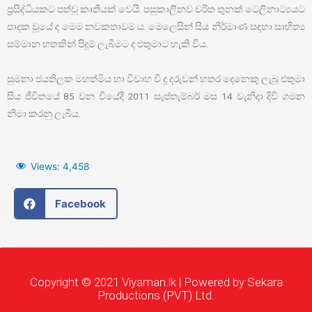
ප්‍රසිද්ධියකට පත්වූ කෘතියක් වෙයි. පසුකාලීනව චරිත තුනක් ටෙලිනාට්‍යයට
පාදක වූයේ ද මෙම නවකතාවම ය. මෙලෙසින් සිය නිර්මාණ සඳහා සාහිත්‍ය
සම්මාන හතකින් පිදුම් ලැබීමට ද එතුමාට හැකි විය.
සුමනා ජයතිලක මහත්මිය හා විවාහ වී දූ දරුවන් හතර දෙනෙකු ලැබූ එතුමා
සිය ජීවිතයේ 85 වන වියේදී 2011 සැප්තැම්බර් මස 14 වැනිදා දිවි ගමන
නිමා කරනු ලැබීය.
Views:
4,458
Facebook
Copyright © 2021 Viyaman.lk | Powered by Sekara
Productions (PVT) Ltd.