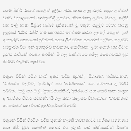
ගමේ පිහිටි රජයේ පාසලින් මූලික අධ්‍යාපනය ලැබූ එතුමා පසුව ලන්ඩන්
විශ්ව විද්‍යාලයෙන් ශාස්ත්‍රවේදී උපාධිය හිමිකරගනු ලැබීය. සිංහල, ඉංග්‍රීසි
සහ පාලි භාෂා පිළිබඳ සැබෑම දක්ෂයෙක් වූ එතුමා පළමුව රචනා කරනු
ලැබූයේ “ධර්ම රශ්මි” නම් සඟරාවට ගෙත්තම් කරන ලද පැදි පෙළකි. ඉන්
අනතුරුව නොයෙක් පුවත්පත් සඳහා ලිපි රචනා සපයමින් ලේඛන කලාවට
සම්ප්‍රාප්ත විය. ඉන් අනතුරුව නවකතා, කෙටිකතා, ළමා පොත් සහ විචාර
ග්‍රන්ථ රාශියක් රචනා කරමින් සිංහල සාහිත්‍යයට අමිල මෙහෙවරක් ඉටු
කිරීමට එතුමාට හැකි විය.
එතුමා විසින් රචිත කෘති අතර ‘චරිත තුනක්’, ‘පිතාමහ’, ‘අධිෂ්ඨානය’,
‘රාජපක්ෂ වලව්ව’, ‘පුංචිරාළ’ සහ ‘පරාජිතයෝ’ යන නවකතා ද, ‘වජිර
පබ්බත’, ‘කටු සහ මල්’, ‘පුනරුප්පත්තිය’, ‘අතීරණය’ යන කෙටි කතා සංග්‍රහ
ද, ‘සාහිත්‍ය විචාර සටහන්’, ‘සිංහල කතා කලාවේ විකාශනය’, ‘නවකතාව
හා සමාජය’ යන විචාර ග්‍රන්ථ සුවිශේෂී වෙයි.
එතුමන් විසින් විරචිත ‘චරිත තුනක්’ නැමති නවකතාවට සාහිත්‍ය සම්මානය
පවා හිමි වූවා පමණක් නොව එය මුද්‍රණ වාර කිහිපයකින් විශේෂ