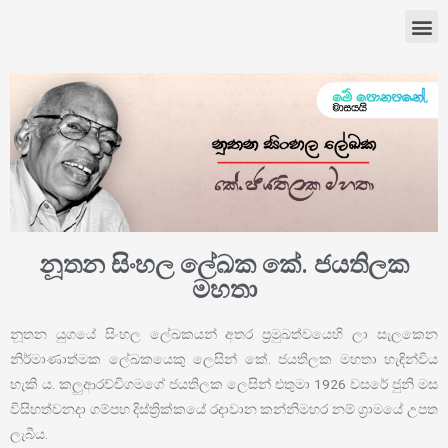
නූතන සිංහල ලේඛක කේ. ජයතිලක
මහතා
නූතන යුගයේ සිංහල ලේඛකයන් අතර ප්‍රමුඛත්වයෙහි ලා සැලකෙන
නිර්මාණාත්මක ලේඛකයෙකු ලෙසින් කේ. ජයතිලක මහතා හැඳින්විය
හැකි ය. කලුආරච්චිගමගේ ජයතිලක ලෙසින් එතුමා 1926 වසරේ ජුනි මස
විසිහත්වනදා ගම්පහ දිස්ත්‍රික්කයේ රදාවාන කන්නිමහර නම් ග්‍රාමයේ උපත
ලැබීය.