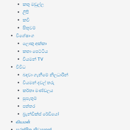
කතු මඬුල්ල
ලිපි
කවි
සිතුවම්
විශේෂාංග
ලොකු අක්කා
කතා පෙට්ටිය
වියමන් TV
විවිධ
බඳවා ගැනීමේ නිලධාරීන්
වියමන් දවල් තරු
කර්තෘ මණ්ඩලය
සුපැතුම්
පත්තර
බ්‍රැන්ඩික්ස් රේඩියෝ
வியமன்
සුරක්ෂිත නිවහනක්