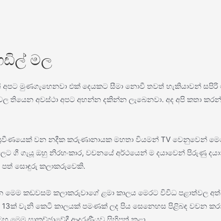
ෆඩිල් මල
 අපට මුණගැහෙනවා එක් දෙයකට සීමා නොවී තවත් හැකියාවන් සපිරි මි
න්වල තියෙන අවස්ථා අපට අහන්න දකින්න ලැබෙනවා. අද අපි කතා කර
ේත්‍රයේ ප්‍රවීණයෙක් වන නදීක කරුණානායක මහතා වියමන් TV වෙනුව
ී ගැයූ ඔහු නිරහංකාර, වචනයේ අර්ථයෙන් ම දයාවෙන් පිරුණු දයාන් වි
 පත් සොඳුරු කලාකරුවෙකි.
 මෙම කඩවසම් කලාකරුවාගේ ළමා කාලය මෙරට විවිධ පළාත්වල අත්දැ
13ක් වැනි කෙටි කාලයක් පමණක් ලද පිය සෙනෙහස පිළිබඳ වචන කරන්නේ
 මෙම සාකච්ඡාවේදී ආදරණීයව සිහිපත් කළා.