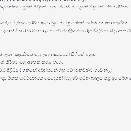
ෙදාගන්නා ලෙසත් ඔවුන්ව සතුටින් තබන ලෙසත් ඔහු තම රසික රසිකාවි
ායාරූප ශිල්පය ආරම්භ කළ අයුරුත් ඔහු සිහිපත් කරන්නේ ඉතා සතුටින්
දයාන් විතාරණ මහතා ලංකාවේ ජනප්‍රිය ඡායාරූප ශිල්පියෙක් වූ ආකාර
් ඇගේ කැපවීමත් ඔහු ඉතා ආසාවෙන් සිහිපත් කළා.
හිපත් කිරීමට ඔහු අමතක කළේ නැහැ.
අවධි පිළිබඳ මතකයන් අවුස්සමින් ඔහු මේ සාකච්ඡාව හැඩ කළා.
න් සුන්දර මතක ආවර්ජනයක යෙදෙමින් ඔහු මේ ගුවන් කාලය තුළ අප සමග 