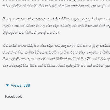
තම දෙමාපියන් ජීවත්ව සිටී නම් ඔවුන් සමග කතාබහ කර දුක සතුට බ
සිය අධ්‍යාපනයෙන් අනතුරුව වෘත්තීය ජීවිතය ඇරඹූ අයුරුත් ඒ අතර ඡ
අනූව දශකයේ විවාහ මංගල ඡායාරූප ක්ෂේත්‍රයට නව මානයක් එක් කළ 
පිළිබඳවත් ඔහු සිහිපත් කළේ සතුටින්.
ඒ විතරක් නෙමෙයි, සිය ඡායාරූප කටයුතු සඳහා මව සහය වූ ආකාරයත
එමෙන් ම සිය සංගීත දිවියේ ගුරුවරිය වූ විශාරද නන්දා මාලනිය ද සි
සිය දෙමාපියන් ගැන ගෞරවයෙන් සිහිපත් කරමින් සිය දිවියේ විවිධ 
එදා මෙදාතුර සිය ජීවිතයේ විවිධාකාරයේ අත්දැකීම් සිහිපත් කරමි
Views:
588
Facebook