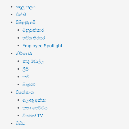
සඳලු තලය
විත්ති
පිබිදුණු අපි
මනුසත්කාර
හරිත තිරසර
Employee Spotlight
නිර්මාණ
කතු මඬුල්ල
ලිපි
කවි
සිතුවම්
විශේෂාංග
ලොකු අක්කා
කතා පෙට්ටිය
වියමන් TV
විවිධ