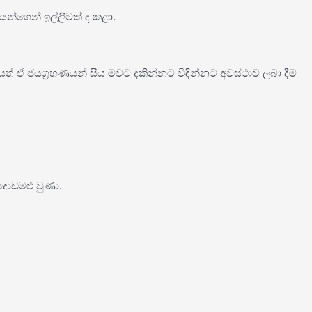
යන්ගෙන් ඉල්ලීමක් ද කළා.
යත් ඒ ජයග්‍රහණයන් සිය මවට දකින්නට විඳින්නට අවස්ථාව ලබා දීම
දොඩමළු වුණා.