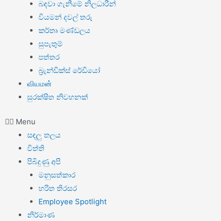
බඳවා ගැනීමේ නිලධාරීන්
වියමන් දවල් තරු
කර්තෘ මණ්ඩලය
සුපැතුම්
පත්තර
බ්‍රැන්ඩික්ස් රේඩියෝ
வியமன்
සුරක්ෂිත නිවහනක්
Menu
සඳලු තලය
විත්ති
පිබිදුණු අපි
මනුසත්කාර
හරිත තිරසර
Employee Spotlight
නිර්මාණ