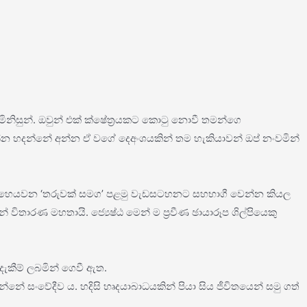
නිසුන්. ඔවුන් එක් ක්ෂේත්‍රයකට කොටු නොවී තමන්ගෙ
න්න හදන්නේ අන්න ඒ වගේ දෙඅංශයකින් තම හැකියාවන් ඔප් නංවමින්
ෙන් මෙහෙයවන ‘තරුවක් සමග’ පළමු වැඩසටහනට සහභාගී වෙන්න කියල
තාරණ මහතායි. ජ්‍යෙෂ්ඨ මෙන් ම ප්‍රවීණ ඡායාරූප ශිල්පියෙකු
කීම් ලබමින් ගෙවී ඇත.
 සංවේදීව ය. හදිසි හෘදයාබාධයකින් පියා සිය ජීවිතයෙන් සමු ගත්