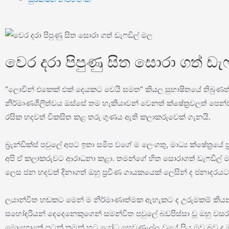
වෙර දරා පිපුණු සිත සොරා ගත් ඩැ
“ලොවින් එකෙක් එක් දෙයකට වෙයි සමත” කියල සුභාෂිතයේ තිබුණත්
නිර්මාණශීලීත්වය ඔස්සේ තම හැකියාවන් වෙනත් ක්ෂේත්‍රවලත් පෙ
රසික හදවත් විකසිත කළ තරු ගුණය ඇති කලාකරුවෙක් ගැනයි.
බ්‍රැන්ඩික්ස් පවුලේ අපට ඉතා සමීප වගේ ම ලෙංගතු, මාධ්‍ය ක්ෂ
අපි ඒ කලාකරුවට ආරාධනා කළා. තමන්ගේ හිත සොරාගත් ඩැෆඩිල් මලට ග
ලෙස ජන හදවත් දිනාගත් ඔහු ප්‍රවීණ ගායකයෙක් ලෙසින් ද ජනාදරයට
ලයාන්විත හඬකට මෙන් ම නිර්මාණාත්මක ඇහැකට ද උරුමකම් කියන
සහෝදරියන් දෙදෙනෙකුගෙන් සමන්විත පවුලේ බඩපිස්සා වූ ඔහු වසර 
මොහොතේ පටන් තමන් හට යෝධ සෙවණැල්ල වූයේ සිය මව බව ද ඔහු