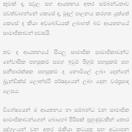
කුමක් ද, පවුල සහ ආයතනය අතර සම්බන්ධතාව
පවත්වාගන්නේ කෙසේ ද, මුදල් පාලනය කරගත යුත්තේ
කෙසේ ද කියා අවබෝධයක් ලබාගත් බව ආයතනයේ
සාමාජිකාවන් පවසයි.
තව ද ආයතනයේ සියලු සාමාජික සාමාජිකාවන්ට
නේවාසික පහසුකම් සමග ඉවුම් පිහුම් පහසුකම් සහ
සනීපාරක්ෂක පහසුකම් ද නොමිලේ ලබා දෙන්නේ
බ්‍රැන්ඩික්ස් ලොන්ජරි පර්ෂදයෙන් ලබා දෙන වරප්‍රසාද
ලෙසය.
විශේෂයෙන් ම ආයතනය හා සම්බන්ධ වන සාමාජික
සාමාජිකාවන්ගෙන් බොහෝ පිරිසක් පුහුණුවකින් තොර
පුද්ගලයන් වන අතර රැකියා කටයුතු සහ අධ්‍යාපන