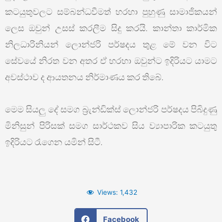
කටයුතුවලට සම්බන්ධවීමත් හරහා පුහුණු සාමාජිකයන්
ලෙස ඔවුන් උසස් කරලීම සිදු කරයි. කාන්තා කාර්මික
නිලධාරිනියන් ලොන්ජරි පර්ෂදය තුළ මේ වන විට
සේවයේ නිරත වන අතර ඒ හරහා ඔවුන්ට ඉදිරියට යාමට
අවස්ථාව ද ආයතනය නිර්මාණය කර තිබේ.
මෙම සියලු දේ සමග බ්‍රැන්ඩික්ස් ලොන්ජරි පර්ෂදය පිබිදුණු
මිනිසුන් පිරිසක් සමග සාර්ථකව සිය ව්‍යාපාරික කටයුතු
ඉදිරියට රැගෙන යමින් සිටී.
Views:
1,432
Facebook