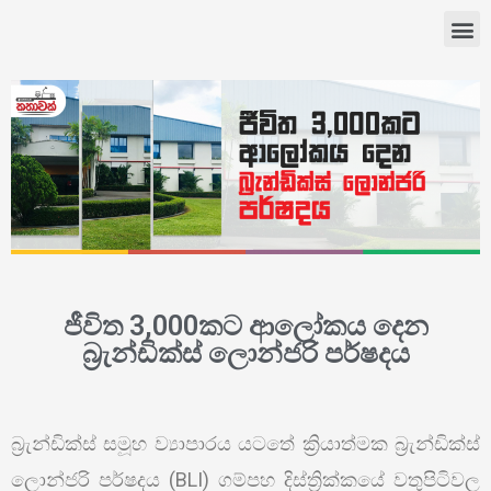
ජීවිත 3,000කට ආලෝකය දෙන
බ්‍රැන්ඩික්ස් ලොන්ජරි පර්ෂදය
බ්‍රැන්ඩික්ස් සමූහ ව්‍යාපාරය යටතේ ක්‍රියාත්මක බ්‍රැන්ඩික්ස්
ලොන්ජරි පර්ෂදය (BLI) ගම්පහ දිස්ත්‍රික්කයේ වතුපිටිවල