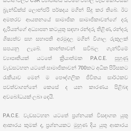
ස්ථානවලට CSR ව්‍යාපෘතිය යටතේ විශාල වැඩ කොටසක්
බ්‍රැන්ඩික්ස් ලොන්ජරි පර්ෂදය මගින් සිදු කර තිබේ. ඊට
අමතරව ආයතනයේ සාමාජික සාමාජිකාවන්ගේ දරු
දැරියන්ගේ අධ්‍යාපන කටයුතු සඳහා රන්දරු තිළිණ, රන්දරු
ශිෂ්‍යත්ව සහ සභාපති අරමුදල මගින් විශාල රුකුලක්
සපයනු ලැබේ. කාන්තාවන් සවිබල ගැන්වීමේ
ව්‍යාපෘතියක් යටතේ ක්‍රියාත්මක P.A.C.E. පුහුණු
වැඩසටහන යටතේ සාමාජිකාවන් 700කට අධික පිරිසකට
රැකියාව මෙන් ම පෞද්ගලික ජීවිතය සාර්ථකව
පවත්වාගන්නේ කෙසේ ද යන කාරණය පිළිබඳ
අවබෝධයක් ලබා දෙයි.
P.A.C.E. වැඩසටහන යටතේ ප්‍රශ්නයක් විසඳාගත යුතු
ආකාරය කුමක් ද, ප්‍රශ්නයකට මුහුණ දිය යුතු ආකාරය