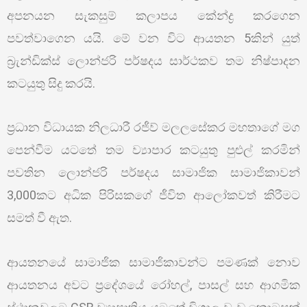
අපනයන සැකසුම් කලාපය කේන්ද්‍ර කරගෙන
පවත්වාගෙන යයි. මේ වන විට ආයතන 5කින් යුත්
බ්‍රැන්ඩික්ස් ලොන්ජරි පර්ෂදය සාර්ථකව තම නිෂ්පාදන
කටයුතු සිදු කරයි.
ප්‍රධාන විධායක නිලධාරී රජීව් මලලසේකර මහතාගේ මග
පෙන්වීම යටතේ තම ව්‍යාපාර කටයුතු පුළුල් කරමින්
පවතින ලොන්ජරි පර්ෂදය සාමාජික සාමාජිකාවන්
3,000කට අධික පිරිසකගේ ජීවිත ආලෝකවත් කිරීමට
සමත් වී ඇත.
ආයතනයේ සාමාජික සාමාජිකාවන්ට පමණක් නොව
ආයතනය අවට ප්‍රදේශයේ රෝහල්, පාසල් සහ ආගමික