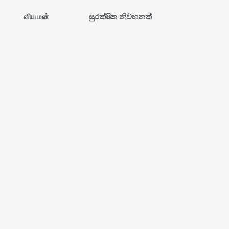
வியமன்
සුරක්ෂිත නිවහනක්