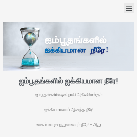
ஐம்பூதங்களில் ஐக்கியமான நீரே!
ஐம்பூதங்களில் ஒன்றாகி அகிலமெங்கும்
ஐக்கியமானாய் ஆனந்த நீரே!
உலகம் வாழ உறுதுணையும் நீரே! – அது