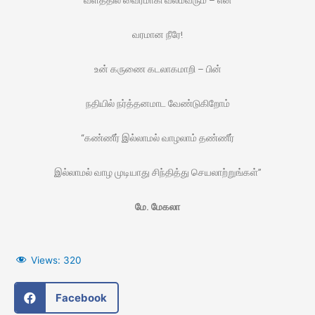
வளத்தில் வைரமாகி வலம்வரும் – என்
வரமான நீரே!
உன் கருணை கடலாகமாறி – பின்
நதியில் நர்த்தனமாட வேண்டுகிறோம்
“கண்ணீர் இல்லாமல் வாழலாம் தண்ணீர்
இல்லாமல் வாழ முடியாது சிந்தித்து செயலாற்றுங்கள்”
மே. மேகலா
Views:
320
Facebook