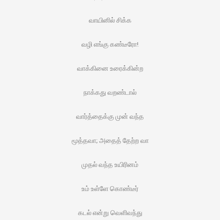
வாயினில் சிக்க
வழி எங்கு கண்டீரோ!
வாக்கினை உரைக்கின்ற
நாக்கது வறண்டால்
வார்த்தைக்கு முன் வந்த
மூத்தவா; அதைத் தேற்ற வா
முதல் வந்த உயிரினம்
உம் உள்ளே கொண்டீர்
கடல் என்று வெளிவந்து