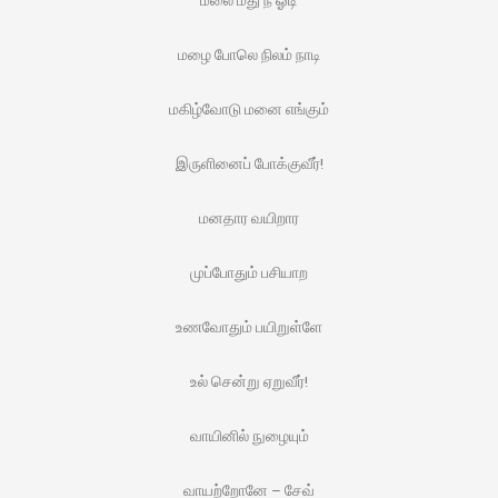
மலை மீது நீ ஓடி
மழை போலெ நிலம் நாடி
மகிழ்வோடு மனை எங்கும்
இருளினைப் போக்குவீர்!
மனதார வயிறார
முப்போதும் பசியாற
உணவோதும் பயிறுள்ளே
உல் சென்று ஏறுவீர்!
வாயினில் நுழையும்
வாயற்றோனே – சேவ்