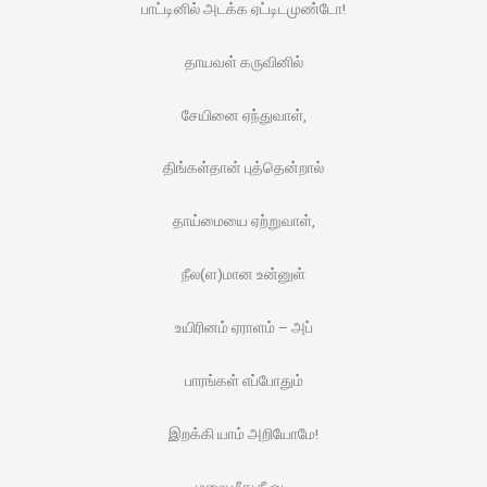
பாட்டினில் அடக்க ஏட்டிடமுண்டோ!
தாயவள் கருவினில்
சேயினை ஏந்துவாள்,
திங்கள்தான் புத்தென்றால்
தாய்மையை ஏற்றுவாள்,
நீல(ள)மான உன்னுள்
உயிரினம் ஏராளம் – அப்
பாரங்கள் எப்போதும்
இறக்கி யாம் அறியோமே!