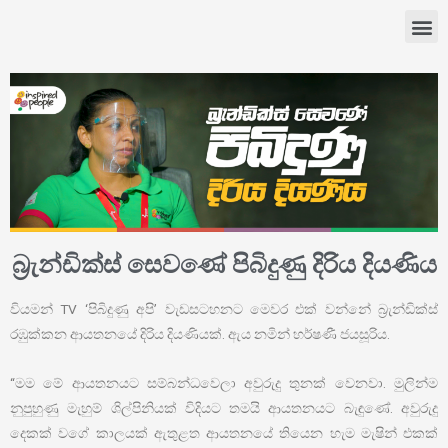
බ්‍රැන්ඩික්ස් සෙවණේ පිබිදුණු දිරිය දියණිය
වියමන් TV ‘පිබිදුණු අපි’ වැඩසටහනට මෙවර එක් වන්නේ බ්‍රැන්ඩික්ස්
රඹුක්කන ආයතනයේ දිරිය දියණියක්. ඇය නමින් හර්ෂණී ජයසූරිය.
“මම මේ ආයතනයට සම්බන්ධවෙලා අවුරුදු තුනක් වෙනවා. මුලින්ම
නුපුහුණු මැහුම් ශිල්පිනියක් විදියට තමයි ආයතනයට බැඳුණේ. අවුරුදු
දෙකක් වගේ කාලයක් ඇතුළත ආයතනයේ තියෙන හැම මැෂින් එකක්