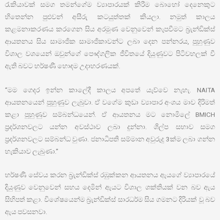
රැකියාවක් සමග තමන්ගේම ව්‍යාපාරයක් කිරීම බොහෝ දෙනෙකුට
හිතෙන්න පුළුවන් අසීරු කටයුත්තක් කියලා. නමුත් කාලය
කළමනාකරණය කරගෙන සිය අරමුණ වෙනුවෙන් කැපවීමට බ්‍රැන්ඩික්ස්
ආයතනය සිය සාමාජික සාමාජිකාවන්ට ලබා දෙන පන්නරය, පුහුණුව
විශාල වශයෙන් ඔවුන්ගේ පෞද්ගලික ජීවිතයේ දියුණුවට පිටිවහලක් වී
ඇති බවට හර්ෂණී හොඳම උදාහරණයක්.
“මම ගෙදර ඉන්න කාලේදී කාලය අපතේ යැව්වෙ නැහැ. NAITA
ආයතනයෙන් පුහුණුව ලැබුවා. ඒ වගේම කුඩා ව්‍යාපාර අංශය මාව දිරිමත්
කළා පුහුණුව සම්බන්ධයෙන්. ඒ ආයතනය මට නොමිලේ BMICH
ප්‍රදර්ශනවලට යන්න අවස්ථාව ලබා දුන්නා. ශිල්ප සභාව සමග
ප්‍රදර්ශනවලට සම්බන්ධ වුණා. ජනාධිපති සම්මාන අවුරුදු 3ක්ම ලබා ගන්න
හැකියාව ලැබුණා.”
හර්ෂණී සේවය කරන බ්‍රැන්ඩික්ස් රඹුක්කන ආයතනය ඇයගේ ව්‍යාපාරයේ
දියුණුව වෙනුවෙන් සහය දෙමින් ඇයට විශාල ශක්තියක් වන බව ඇය
සිහිපත් කළා. විශේෂයෙන්ම බ්‍රැන්ඩික්ස් සාරධර්ම සිය ගමනට දිරියක් වූ බව
ඇය පවසනවා.