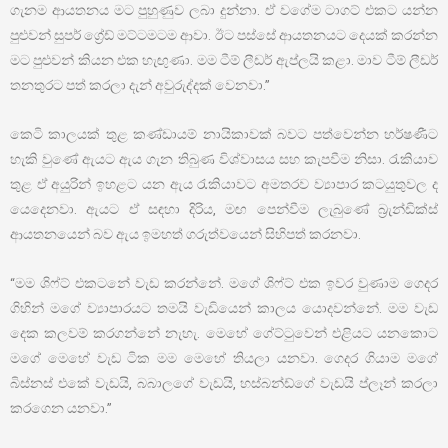
ගැනම ආයතනය මට පුහුණුව ලබා දුන්නා. ඒ වගේම ටාගට් එකට යන්න
පුළුවන් සුපර් ග්‍රේඩ් මට්ටමටම ආවා. ඊට පස්සේ ආයතනයට දෙයක් කරන්න
මට පුළුවන් කියන එක හැඟුණා. මම ටීම් ලීඩර් ඇප්ලයි කළා. මාව ටීම් ලීඩර්
තනතුරට පත් කරලා දැන් අවුරුද්දක් වෙනවා.”
කෙටි කාලයක් තුළ කණ්ඩායම් නායිකාවක් බවට පත්වෙන්න හර්ෂණීට
හැකි වුණේ ඇයට ඇය ගැන තිබුණ විශ්වාසය සහ කැපවීම නිසා. රැකියාව
තුළ ඒ අයුරින් ඉහළට යන ඇය රැකියාවට අමතරව ව්‍යාපාර කටයුතුවල ද
යෙදෙනවා. ඇයට ඒ සඳහා දිරිය, මඟ පෙන්වීම ලැබුණේ බ්‍රැන්ඩික්ස්
ආයතනයෙන් බව ඇය ඉමහත් ගරුත්වයෙන් සිහිපත් කරනවා.
“මම ශිෆ්ට් එකටනේ වැඩ කරන්නේ. මගේ ශිෆ්ට් එක ඉවර වුණාම ගෙදර
ගිහින් මගේ ව්‍යාපාරයට තමයි වැඩියෙන් කාලය යොදවන්නේ. මම වැඩ
දෙක කලවම් කරගන්නේ නැහැ. මෙහේ ගේට්ටුවෙන් එළියට යනකොට
මගේ මෙහේ වැඩ ටික මම මෙහේ තියලා යනවා. ගෙදර ගියාම මගේ
බිස්නස් එකේ වැඩයි, බබාලගේ වැඩයි, හස්බන්ඩ්ගේ වැඩයි ප්ලෑන් කරලා
කරගෙන යනවා.”