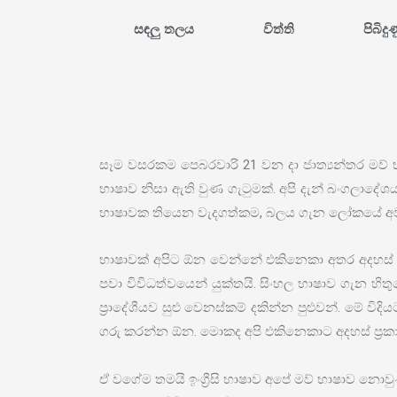
සඳලු තලය
විත්ති
පිබිදු
සෑම වසරකම පෙබරවාරි 21 වන දා ජාත්‍යන්තර මව් 
භාෂාව නිසා ඇති වුණ ගැටුමක්. අපි දැන් බංගලාදේශ
භාෂාවක තියෙන වැදගත්කම, බලය ගැන ලෝකයේ අව
භාෂාවක් අපිට ඕන වෙන්නේ එකිනෙකා අතර අදහස් හ
පවා විවිධත්වයෙන් යුක්තයි. සිංහල භාෂාව ගැන හිත
ප්‍රාදේශීයව සුළු වෙනස්කම් දකින්න පුළුවන්. මේ 
ගරු කරන්න ඕන. මොකද අපි එකිනෙකාට අදහස් ප්‍රක
ඒ වගේම තමයි ඉංග්‍රීසි භාෂාව අපේ මව් භාෂාව න