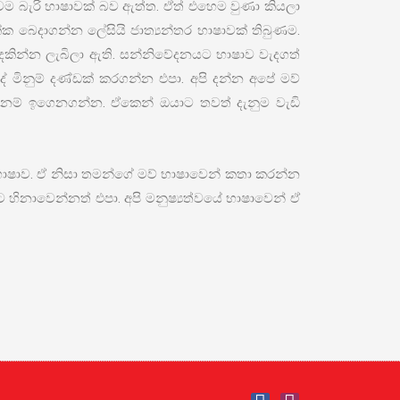
ුවම බැරි භාෂාවක් බව ඇත්ත. ඒත් එහෙම වුණා කියලා
ක්ක බෙදාගන්න ලේසියි ජාත්‍යන්තර භාෂාවක් තිබුණම.
ම් දකින්න ලැබිලා ඇති. සන්නිවේදනයට භාෂාව වැදගත්
නුම් දණ්ඩක් කරගන්න එපා. අපි දන්න අපේ මව්
නම් ඉගෙනගන්න. ඒකෙන් ඔයාට තවත් දැනුම වැඩි
භාෂාව. ඒ නිසා තමන්ගේ මව් භාෂාවෙන් කතා කරන්න
 හිනාවෙන්නත් එපා. අපි මනුෂ්‍යත්වයේ භාෂාවෙන් ඒ