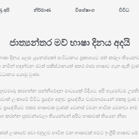
ණු අපි
නිර්මාණ
විශේෂාංග
විවිධ
ජාත්‍යන්තර මව් භාෂා දිනය අදයි
භාෂා දිනය ලෙස යුනෙස්කෝ සංවිධානය ප්‍රකාශයට පත් කරලා තියෙනවා.
ය නමින් හඳුන්වන රටත් පකිස්ථානයත් අතර රාජ්‍ය භාෂාව ගැන ඇති වු
ධානය යොමු වුණා.
ුවමාරු කරගන්න සන්නිවේදන මාධ්‍යයක් විදියට. අපි හැමෝටම උපති
ුවොත් ලංකාවේ විවිධ ප්‍රදේශ අනුව ප්‍රාදේශිය ව්‍යවහාරයෙන් එකතු
විදියට ප්‍රාදේශියව එකම භාෂාවක වුණත් වෙනස් වචන භාවිත වෙනවා නම
ාශ කරන්න පුළුවන්වෙලා තියෙන්නේ අපිට භාෂාවක් තියෙන නිසා.
ොවුණත් ලංකාවේ පවා බහුලව භාවිත වන භාෂාවක් බවට ඉංග්‍රීසි භාෂා