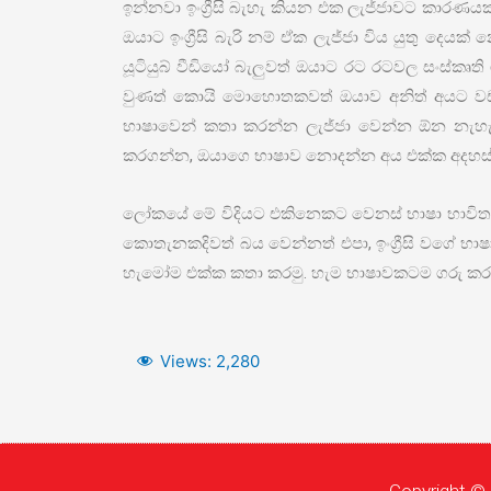
ඉන්නවා ඉංග්‍රීසි බැහැ කියන එක ලැජ්ජාවට කාරණය
ඔයාට ඉංග්‍රීසි බැරි නම් ඒක ලැජ්ජා විය යුතු දෙ
යූටියුබ් වීඩියෝ බැලුවත් ඔයාට රට රටවල සංස්කෘති
වුණත් කොයි මොහොතකවත් ඔයාව අනිත් අයට වඩා
භාෂාවෙන් කතා කරන්න ලැජ්ජා වෙන්න ඕන නැහැ
කරගන්න, ඔයාගෙ භාෂාව නොදන්න අය එක්ක අදහස් 
ලෝකයේ මේ විදියට එකිනෙකට වෙනස් භාෂා භාවිත ව
කොතැනකදිවත් බය වෙන්නත් එපා, ඉංග්‍රීසි වගේ භා
හැමෝම එක්ක කතා කරමු. හැම භාෂාවකටම ගරු කරම
Views:
2,280
Copyright © 