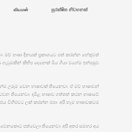
வியமன்
සුරක්ෂිත නිවහනක්
 මව් භාෂා දිනයක් ප්‍රකාශයට පත් කරන්න හේතුවත්
ණ ගැටුමකින් කිහිප දෙනෙක් මිය ගියා වගේම ඉන්පසුව
න්ම උරුම වෙන භාෂාවක් තියෙනවා. ඒ මව් භාෂාවන්
 වුණ වචන තියෙනවා. දමිළ භාෂාව ගත්තත් කථන භාෂාවේ
් එය විහිළුවට ලක් කරන්න එපා. අපි හැම භාෂාවකටම
ව මේ වෙනකොට පත්වෙලා තියෙනවා. අපි අතර සමහර අය