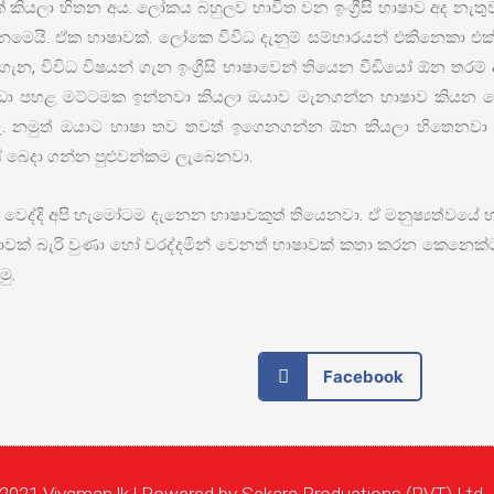
ක් කියලා හිතන අය. ලෝකය බහුලව භාවිත වන ඉංග්‍රීසි භාෂාව අද නැත
යක් නෙමෙයි. ඒක භාෂාවක්. ලෝකෙ විවිධ දැනුම් සම්භාරයන් එකිනෙකා එ
 ගැන, විවිධ විෂයන් ගැන ඉංග්‍රීසි භාෂාවෙන් තියෙන වීඩියෝ ඕන තර
 පහළ මට්ටමක ඉන්නවා කියලා ඔයාව මැනගන්න භාෂාව කියන දේ මි
. නමුත් ඔයාට භාෂා තව තවත් ඉගෙනගන්න ඕන කියලා හිතෙනවා 
බෙදා ගන්න පුළුවන්කම ලැබෙනවා.
ෙද්දි අපි හැමෝටම දැනෙන භාෂාවකුත් තියෙනවා. ඒ මනුෂ්‍යත්වයේ 
ෂාවක් බැරි වුණා හෝ වරද්දමින් වෙනත් භාෂාවක් කතා කරන කෙනෙක්ට
ු.
Facebook
2021 Viyaman.lk | Powered by Sekara Productions (PVT) Ltd.