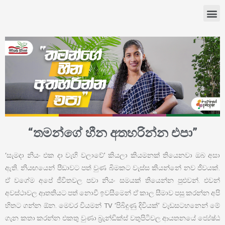
“තමන්ගේ හීන අතහරින්න එපා”
‘සැමදා නියං එක දා වැහි වලාවේ’ කියලා කියමනක් තියෙනවා ඔබ අසා
ඇති. නියඟයෙන් පීඩාවට පත් වුණ බිමකට වැස්ස කියන්නේ නව ජීවයක්.
ඒ වගේම අපේ ජීවිතවල පවා නියං සමයක් තියෙන්න පුළුවන්. එවන්
අවස්ථාවල ආතතියට පත් නොවී ඉවසීමෙන් ඒ කාල සීමාව පසු කරන්න අපි
හිතට ගන්න ඕන. මෙවර වියමන් TV ‘පිබිදුණු දිවියක්’ වැඩසටහනෙන් මේ
ගැන කතා කරන්න එකතු වුණා බ්‍රැන්ඩික්ස් වතුපිටිවල ආයතනයේ ජ්‍යේෂ්ඨ