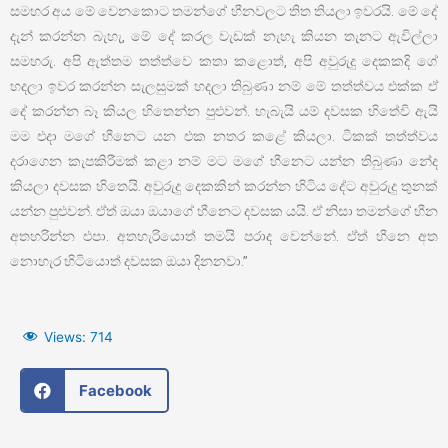
සමහර අය මේ වෙනකොට තමන්ගේ හීනවලට තිත තියලා ඉවරයි. මේ දේ
දැන් කරන්න බැහැ, මේ දේ කරල වැඩක් නැහැ කියන තැනට ඇවිල්ලා
සමහරු. අපි ඇත්තම තත්ත්වෙ කතා කළොත්, අපි අවුරුදු දෙකකදි ගේ
හදලා ඉවර කරන්න සැලසුමක් හදලා තිබුණා නම් මේ තත්ත්වය එක්ක ඒ
දේ කරන්න බෑ කියල හිතෙන්න පුළුවන්. හැබැයි යම් දවසක හිතේවි ඇයි
මම එදා මගේ හීනෙට යන එක නතර කළේ කියලා. ටිකක් තත්ත්වය
දරාගෙන කැපකිරීමක් කළා නම් මට මගේ හීනෙට යන්න තිබුණා නේද
කියලා දවසක හිතෙයි. අවුරුදු දෙකකින් කරන්න හිටිය දේට අවුරුදු තුනක්
යන්න පුළුවන්. ඒත් ඔයා ඔයාගේ හීනෙට දවසක යයි. ඒ නිසා තමන්ගේ හීන
අතහරින්න එපා. අතහැරියොත් තමයි පරාද වෙන්නේ. ඒත් හීනෙ අත
නොහැර හිටියොත් දවසක ඔයා දිනනවා.”
Views:
714
Facebook