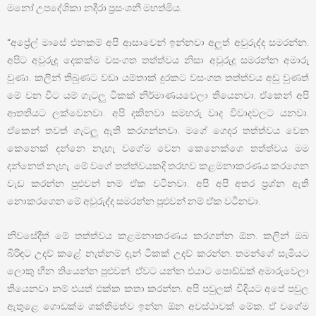
මනෝ උපදේශිකා නදීරා ප්‍රසංශනී මහත්මිය.
“අප්‍රේල් මාසේ එනකම් අපි ආසාවෙන් ඉන්නවා අලුත් අවුරුද්ද සමරන්න.
අපිට අවුරුදු දෙකක්ම වසංගත තත්ත්වය නිසා අවුරුදු සමරන්න අමාරු
වුණා. කලින් තිබුණට වඩා යම්තාක් දුරකට වසංගත තත්ත්වය අඩු වුණත්
මේ වන විට යම් ගැටලු ටිකක් නිර්මාණයවෙලා තියෙනවා. ඒකෙන් අපි
ආතතියට ලක්වෙනවා. අපි දකිනවා සමහරු වාද විවාදවලට යනවා.
ඒකෙන් තවත් ගැටලු ඇති කරගන්නවා. මගේ ගෙදර තත්ත්වය වෙන
කෙනෙක් දන්නෙ නැහැ වගේම වෙන කෙනෙක්ගෙ තත්ත්වය මම
දන්නෙත් නැහැ. මේ වගේ තත්ත්වයකදි තරහව කළමනාකරණය කරගෙන
වැඩ කරන්න පුළුවන් නම් ඒක වටිනවා. අපි අපි අතර ප්‍රශ්න ඇති
නොකරගෙන මේ අවුරුද්ද සමරන්න පුළුවන් නම් ඒක වටිනවා.
නිවසේදීත් මේ තත්ත්වය කළමනාකරණය කරගන්න ඕන. කලින් ඔබ
බිරිඳට උදව් කළේ නැත්නම් දැන් ටිකක් උදව් කරන්න. තමන්ගේ සැමියට
ලොකු හීන තියෙන්න පුළුවන්. ඒවට යන්න එයාට පොඩ්ඩක් අමාරුවෙලා
තියෙනවා නම් එයත් එක්ක කතා කරන්න. අපි පවුලක් විදියට අපේ පවුල
ඇතුළෙ ගොඩක්ම ශක්තිමත්ව ඉන්න ඕන අවස්ථාවක් මේක. ඒ වගේම