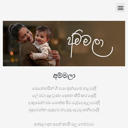
අම්මලා
සෙනෙහසින් ගී ගයා තුන්යමේ නළවද්දි
ලේ පවා සුදු වුණා දෙතන කිරි කර දෙද්දි
දංකුඩෙන් බඩ පොත්ත පිට මැද්දෙ ඇලවෙද්දි
බුදුවෙන්න පැතුවෙ නෑ දරු පැටවු තනිවෙද්දි
අප්පලා දහ අතේ කාසි මලු හෙව්වාට