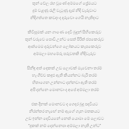
තුන් වේල රහ වුණේ අම්මගේ ප්‍රේමයට
දුම් වැදුණු රැලි වැටුණු දෑස් නිදි වැරුවාට
නිදිගත්තෙ කවදා ද දරුවො ගෙයි නැතිදාට
කිවිසුමක් යන ගාණෙ දෙවි බුදුන් සිහිකෙරුව
තුන් වරුවෙ පොඩි උන්ට සෙත් පිරිත් ජපකෙරුව
ආත්මෙම දරුවන්ගෙ ලෝකයට කැපකෙරුව
අම්මලා මහමේරු පරුවතකි නිදිවැරුව
සිනිඳු අත් දෙකක් උඩ ලොවක් මැවෙනා තරම්
හැංගිච්ච කඳුළු ඇති කියන්නට බැරි තරම්
හිතාගෙන උන්නාට දන්නවා ඇති තරම්
අපි දන්නෙ මොනවා ද අපේ අම්මලා තරම්
එක දිනක් මොනවට ද ගෙදර බුදු පදවියට
නිරන්තර නැඟේ නම් ඇගේ ගැන මතකයට
උඩ ඉන්න දෙවියනේ නෙත් යොමා මේ ලොවට
“දුකක් නම් දෙන්නෙපා අම්මලා නැති උන්ට”