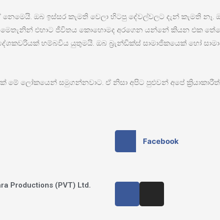
ෙමෙයි. ඔබ ඉස්සර කැමති වෙලා හිටපු දේවල්වලට දැන් කැමති නෑ. ඔ
ට මෙතැනින් එහාට ජීවිතය කොහොමද අරගෙන යන්නේ කියන එක තේර
යක් හම්බවිය යුතුමයි. ඔබ බ්‍රැන්ඩික්ස් සාමාජිකයෙක් හෝ සා
කෙනෙක් මේ ලෝකයෙන් සමුගන්නවාට. ඒ නිසා අපිට පුළුවන් අපේ ක්‍රිය
Facebook
ra Productions (PVT) Ltd.