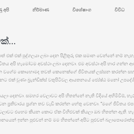
ණු අපි
නිර්මාණ
විශේෂාංග
විවිධ
්...
එක් එක් පුද්ගලයා ලබා දෙන පිළිතුරු එක සමාන වෙන්නේ නම් නැහ
ජීවිතය අපි හැමෝටම අවස්ථා ලබා දෙනවා. එම අවස්ථා අපි භාර ගන්න ආ
 ඕන වගේම කොහොමද තවත් කෙනෙක්ගේ ජීවිතයක් ලස්සන කරන්න ස
ට එක් වුණා බ්‍රැන්ඩික්ස් වතුපිටිවල ආයතනයේ ජ්‍යේෂ්ඨ මනෝ උපදේශික
ලා දෙනවා. සමහර වෙලාවට අපි හිතන්නේ නැති විදියේ අහිමිවීම්, හැර
්‍රතිචාරය ප්‍රශ්න තව වැඩි කරන්න හේතු වෙනවා. “මගේ ජීවිතය එප
ාවට එහෙම කියන කොට ඒක විහිළුවක් කියලා ඔබ හිතන්න ඇති. හැබැ
යෙන් ඉන්න පුළුවන් නම් මම හිතන්නේ අපිට පුළුවන් බලාපොරොත්ත