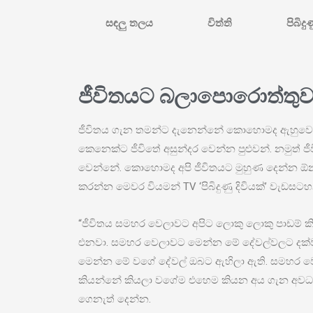
සඳලු තලය
විත්ති
පිබිදු
ජීවිතයට බලාපොරොත්තුවක
ජීවිතය ගැන තමන්ට දැනෙන්නේ කොහොමද ඇහුවොත් 
කෙනෙක්ට ජීවිතේ අසුන්දර වෙන්න පුළුවන්. නමුත් 
වෙන්නේ. කොහොමද අපි ජීවිතයට මුහුණ දෙන්න
කරන්න මෙවර වියමන් TV ‘පිබිදුණු දිවියක්’ වැඩසටහන
“ජීවිතය සමහර වෙලාවට අපිට ලොකු ලොකු පාඩම් කිය
එනවා. සමහර වෙලාවට මෙන්න මේ දේවල්වලට දක්වන ප
මෙන්න මේ වගේ දේවල් ඔබට ඇහිලා ඇති. සමහර වෙල
කියන්නේ කියලා වගේම එහෙම කියන අය ගැන අවධාන
ගෙනැත් දෙන්න.