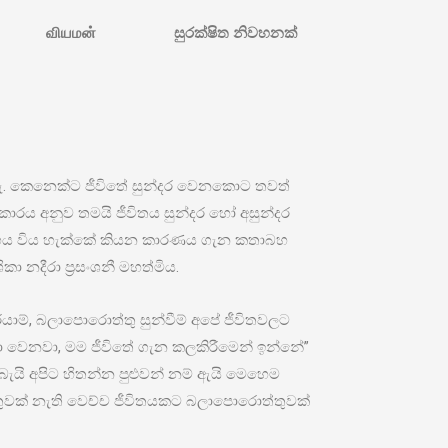
வியமன்
සුරක්ෂිත නිවහනක්
ැ. කෙනෙක්ට ජීවිතේ සුන්දර වෙනකොට තවත්
කාරය අනුව තමයි ජීවිතය සුන්දර හෝ අසුන්දර
හය විය හැක්කේ කියන කාරණය ගැන කතාබහ
ා නදීරා ප්‍රසංශනී මහත්මිය.
යාම්, බලාපොරොත්තු සුන්වීම් අපේ ජීවිතවලට
ා වෙනවා, මම ජීවිතේ ගැන කලකිරීමෙන් ඉන්නේ”
යි අපිට හිතන්න පුළුවන් නම් ඇයි මෙහෙම
ුවක් නැති වෙච්ච ජීවිතයකට බලාපොරොත්තුවක්