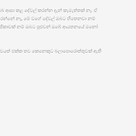
බ ආසා කළ දේවල් කරන්න දැන් කැමැත්තක් නෑ. ඒ
ෙන්නේ නෑ, මේ වගේ දේවල් ඔබට හිතෙනවා නම්
මාජිකාවක් නම් ඔබට පුළුවන් ඔබේ ආයතනයේ මනෝ
ාකාරීත්වයත් එක්ක තව කෙනෙකුට බලාපොරොත්තුවක් ඇති