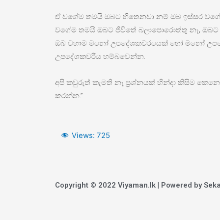
ඒ වගේම තමයි ඔබට හිතෙනවා නම් ඔබ ඉස්සර වගේ න
වගේම තමයි ඔබට ජීවිතේ බලාපොරොත්තු නෑ, ඔබ
ඔබ වහාම මනෝ උපදේශකවරයෙක් හෝ මනෝ උපදේශකවරි
උපදේශකවරිය හම්බවෙන්න.
අපි කවුරුත් කැමති නෑ ප්‍රශ්නයක් හින්දා කිසිම 
කරන්න.”
Views:
725
Copyright © 2022 Viyaman.lk | Powered by Seka