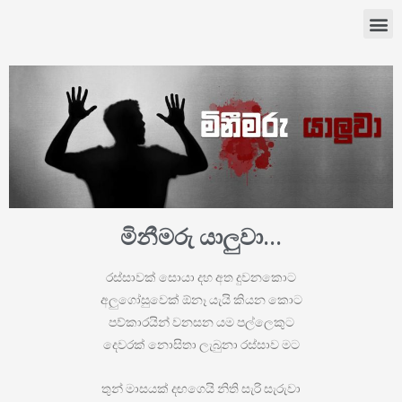
මිනීමරු යාලුවා...
රස්සාවක් සොයා දහ අත දුවනකොට
අලුගෝසුවෙක් ඕනෑ යැයි කියන කොට
පව්කාරයින් වනසන යම පල්ලෙකුට
දෙවරක් නොසිතා ලැබුනා රස්සාව මට
තුන් මාසයක් දඟගෙයි නිති සැරි සැරුවා