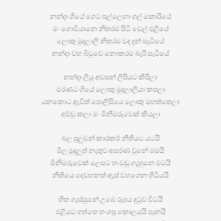
නන්දා ගියේ ගෙට පල්ලෙහා ගල් කොරියේ
මං ගොවියානෙ නිතරම සිටි වෙල් එළියේ
ලොකු මුදලාලි නිතරම වද දුන් සැටියේ
නන්දා වහ බිවුවෙ නොකරම බැරි සැටියේ
නන්දා ලියූ අවසන් ලිපියට කිපිලා
මරණට ගියේ ලොකු මුදලාලියා කපලා
යනකොට ඇවිත් පොලිසියෙ ලොකු මහත්තෙලා
අච්චු කලා මං මිනිමරුවෙක් කියලා
බල පුලුවන් කාරකම් නීතියට යටයි
මිල මුදලුත් නැතුව අසරණ වුනේ මමයි
මිනිමරුවෙක් ලෙසට හංවඩු ගැහුනෙ මටයි
නීතියෙ දෙවඟනත් ඇස් වහගෙන හිටියයි
හිත ගැස්සුනේ උඹෙ රූපය දුටුව විටයි
එළියට ගත්තෙ හංගපු කොලයයි පෑනයි