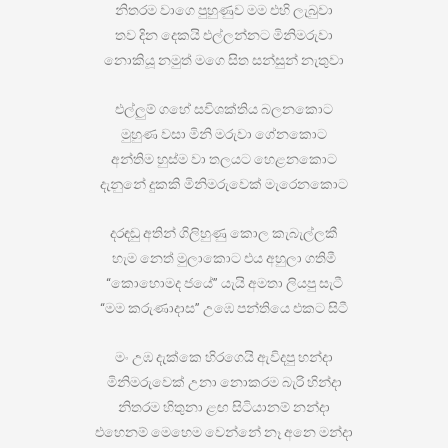
නිතරම වාගෙ පුහුණුව මම එහි ලැබුවා
තව දින දෙකයි එල්ලන්නට මිනිමරුවා
නොකියූ නමුත් මගෙ සිත සන්සුන් නැතුවා
එල්ලුම් ගහේ සවිශක්තිය බලනකොට
මුහුණ වසා මිනි මරුවා ගේනකොට
අන්තිම හුස්ම වා තලයට හෙළනකොට
දැනුනේ දුකකි මිනිමරුවෙක් මැරෙනකොට
දරඳඬු අතින් ගිලිහුණු කොල කැබැල්ලකී
හැම නෙත් මුලාකොට එය අහුලා ගතිමී
“කොහොමද ජයේ” යැයි අමතා ලියපු සැටී
“මම කරුණාදාස” උඹෙ පන්තියෙ එකට සිටී
මං උඹ දැක්කෙ හිරගෙයි ඇවිදපු හන්දා
මිනිමරුවෙක් උනා නොකරම බැරි හින්දා
නිතරම හිතුනා ළඟ සිටියානම් නන්දා
එහෙනම් මෙහෙම වෙන්නේ නෑ අනෙ මන්දා