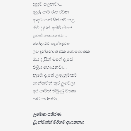
සුසුම් සලනවා…
අඳුරු පාට රූප රචන
ආදරයෙන් සිත්තම් කළ
හිමි වූවත් අහිමි හිතේ
ඉඩක් හොයනවා…
මන්දාරම් හැන්දෑවක
ඉඩ දුන්නොත් එක මොහොතක
ඔය දෑසින් මගේ දෑසේ
එළිය හොයනවා…
නුඹෙ දෑතේ උණුහුමකට
යාන්තමින් තුරුලුවෙලා
අළු පාටින් තිබුණු මතක
පාට කරනවා…
උමේෂා පතිරණ
බ්‍රැන්ඩික්ස් මීරිගම ආයතනය