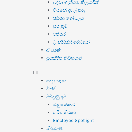
බඳවා ගැනීමේ නිලධාරීන්
වියමන් දවල් තරු
කර්තෘ මණ්ඩලය
සුපැතුම්
පත්තර
බ්‍රැන්ඩික්ස් රේඩියෝ
வியமன்
සුරක්ෂිත නිවහනක්
සඳලු තලය
විත්ති
පිබිදුණු අපි
මනුසත්කාර
හරිත තිරසර
Employee Spotlight
නිර්මාණ