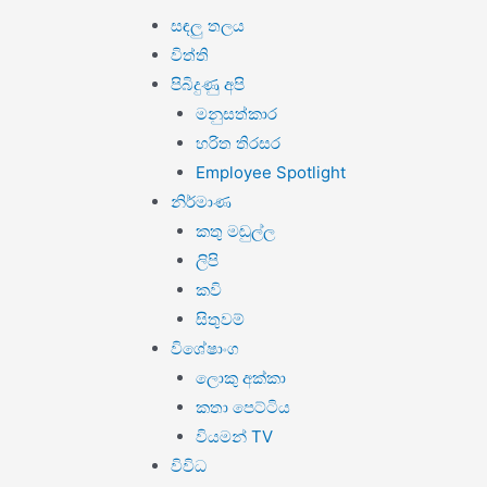
සඳලු තලය
විත්ති
පිබිදුණු අපි
මනුසත්කාර
හරිත තිරසර
Employee Spotlight
නිර්මාණ
කතු මඬුල්ල
ලිපි
කවි
සිතුවම්
විශේෂාංග
ලොකු අක්කා
කතා පෙට්ටිය
වියමන් TV
විවිධ