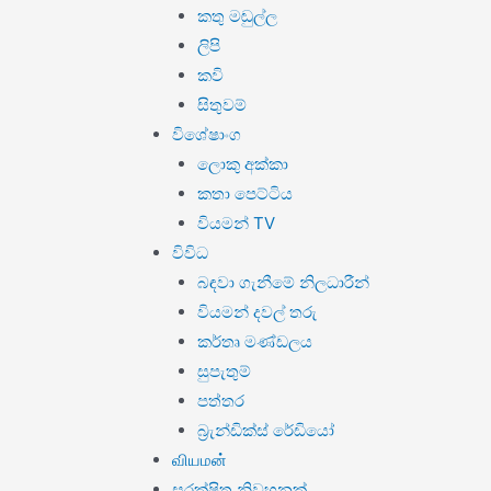
කතු මඬුල්ල
ලිපි
කවි
සිතුවම්
විශේෂාංග
ලොකු අක්කා
කතා පෙට්ටිය
වියමන් TV
විවිධ
බඳවා ගැනීමේ නිලධාරීන්
වියමන් දවල් තරු
කර්තෘ මණ්ඩලය
සුපැතුම්
පත්තර
බ්‍රැන්ඩික්ස් රේඩියෝ
வியமன்
සුරක්ෂිත නිවහනක්