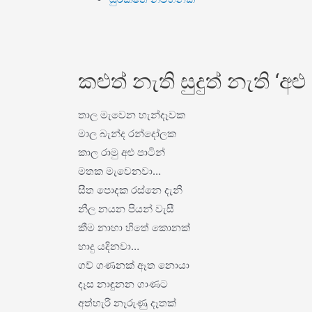
කළුත් නැති සුදුත් නැති ‘අළු
තාල මැවෙන හැන්දෑවක
මාල බැන්ද රන්දෝලක
කාල රාමු අළු පාටින්
මතක මැවෙනවා…
සීත පොදක රස්නෙ දැනී
නීල නයන පියන් වැසී
කීම නාහා හිතේ කොනක්
හාදු යදිනවා…
ගව් ගණනක් ඈත නොයා
දෑස නාඳුනන ගාණට
අත්හැරි නෑරුණු දෑතක්