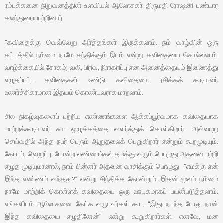
ரம்புக்கனை நிறுவனத்தின் உளவியல் ஆலோசகர் திருமதி ரோஷனி பண்டார
கலந்துரையாற்றினார்.
“கவிதைக்கு வெவ்வேறு அர்த்தங்கள் இருக்கலாம். நம் வாழ்வின் ஒரு
கட்டத்தில் நம்மை நாமே சந்திக்கும் இடம் என்று கவிதையை சொல்லலாம்.
வாழ்க்கையில் சோகம், வலி, பிரிவு, நிராகரிப்பு என அனைத்தையும் இணைத்து
எழுதப்பட்ட கவிதைகள் உண்டு. கவிதையை ரசிக்கக் கூடியவர்
உணர்ச்சிகரமான இதயம் கொண்டவராக மாறலாம்.
சில நிகழ்வுகளைப் பற்றிய எண்ணங்களை ஆக்கப்பூர்வமாக கவிதையாக
மாற்றக்கூடியவர் சுய ஒழுக்கத்தை வளர்த்துக் கொள்கிறார். அவ்வாறு
செய்வதில் அந்த நபர் பெரும் ஆறுதலைக் பெறுகிறார் என்றும் கூறமுடியும்.
கோபம், வெறுப்பு போன்ற எண்ணங்கள் தமக்கு வரும் பொழுது அதனை பற்றி
எழுத முடியுமானால், நாம் பின்னர் அதனை வாசிக்கும் பொழுது “எமக்கு ஏன்
இந்த எண்ணம் வந்தது?” என்று சிந்திக்க தோன்றும். இதன் மூலம் நம்மை
நாமே மாற்றிக் கொள்ளக் கவிதையை ஒரு ஊடகமாகப் பயன்படுத்தலாம்.
எங்களிடம் ஆலோசனை கேட்க வருபவர்கள் கூட, “இது நடந்த போது நான்
இந்த கவிதையை எழுதினேன்” என்று கூறுகிறார்கள். எனவே, மன