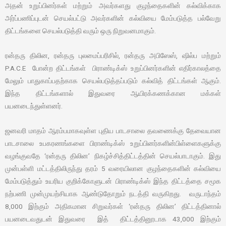
அதன் உறுப்பினர்கள் மற்றும் அவர்களது குழந்தைகளின் கல்விக்காக
அர்ப்பணிப்புடன் செயல்பட்டு அவர்களின் கல்வியை மேம்படுத்த பல்வேறு
திட்டங்களை செயல்படுத்தி வரும் ஒரு நிறுவனமாகும்.
ரன்தரு திலின, ரன்தரு புலமைப்பரிசில், ரன்தரு அபிஸேஸ், ஷில்ப மற்றும்
P.A.C.E போன்ற திட்டங்கள் பிராண்டிக்ஸ் உறுப்பினர்களின் எதிர்காலத்தை
மேலும் பாதுகாப்பதற்காக செயல்படுத்தப்படும் கல்வித் திட்டங்கள் ஆகும்.
இந்த திட்டங்களால் இதுவரை ஆயிரக்கணக்கான மக்கள்
பயனடைந்துள்ளனர்.
ஜனவரி மாதம் ஆரம்பமாகவுள்ள புதிய பாடசாலை தவணைக்கு தேவையான
பாடசாலை உபகரணங்களை பிராண்டிக்ஸ் உறுப்பினர்களின்பிள்ளைகளுக்கு
வழங்குவதே ‘ரன்தரு திலின’ நிகழ்ச்சித்திட்டத்தின் செயல்பாடாகும். இது
முன்பள்ளி மட்டத்திலிருந்து தரம் 5 வரையிலான குழந்தைகளின் கல்வியை
மேம்படுத்தும் உயரிய குறிக்கோளுடன் பிராண்டிக்ஸ் இந்த திட்டத்தை சமூக
நற்பணி முன்முயற்சியாக ஆண்டுதோறும் நடத்தி வருகிறது. வருடாந்தம்
8,000 இற்கும் அதிகமான சிறுவர்கள் ‘ரன்தரு திலின’ திட்டத்தினால்
பயனடைவதுடன் இதுவரை இத் திட்டத்தினூடாக 43,000 இற்கும்