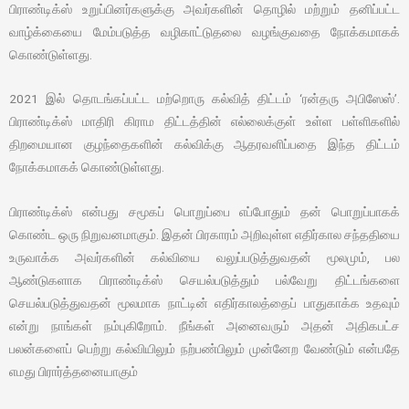
பிராண்டிக்ஸ் உறுப்பினர்களுக்கு அவர்களின் தொழில் மற்றும் தனிப்பட்ட
வாழ்க்கையை மேம்படுத்த வழிகாட்டுதலை வழங்குவதை நோக்கமாகக்
கொண்டுள்ளது.
2021 இல் தொடங்கப்பட்ட மற்றொரு கல்வித் திட்டம் ‘ரன்தரு அபிஸேஸ்’.
பிராண்டிக்ஸ் மாதிரி கிராம திட்டத்தின் எல்லைக்குள் உள்ள பள்ளிகளில்
திறமையான குழந்தைகளின் கல்விக்கு ஆதரவளிப்பதை இந்த திட்டம்
நோக்கமாகக் கொண்டுள்ளது.
பிராண்டிக்ஸ் என்பது சமூகப் பொறுப்பை எப்போதும் தன் பொறுப்பாகக்
கொண்ட ஒரு நிறுவனமாகும். இதன் பிரகாரம் அறிவுள்ள எதிர்கால சந்ததியை
உருவாக்க அவர்களின் கல்வியை வலுப்படுத்துவதன் மூலமும், பல
ஆண்டுகளாக பிராண்டிக்ஸ் செயல்படுத்தும் பல்வேறு திட்டங்களை
செயல்படுத்துவதன் மூலமாக நாட்டின் எதிர்காலத்தைப் பாதுகாக்க உதவும்
என்று நாங்கள் நம்புகிறோம். நீங்கள் அனைவரும் அதன் அதிகபட்ச
பலன்களைப் பெற்று கல்வியிலும் நற்பண்பிலும் முன்னேற வேண்டும் என்பதே
எமது பிரார்த்தனையாகும்