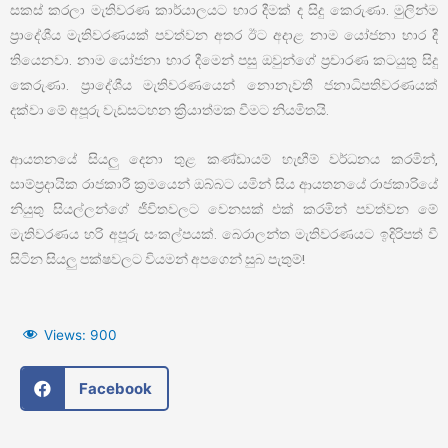
සකස් කරලා මැතිවරණ කාර්යාලයට භාර දීමක් ද සිදු කෙරුණා. මුලින්ම
ප්‍රාදේශීය මැතිවරණයක් පවත්වන අතර ඊට අදාළ නාම යෝජනා භාර දී
තියෙනවා. නාම යෝජනා භාර දීමෙන් පසු ඔවුන්ගේ ප්‍රචාරණ කටයුතු සිදු
කෙරුණා. ප්‍රාදේශීය මැතිවරණයෙන් නොනැවතී ජනාධිපතිවරණයක්
දක්වා මේ අපූරු වැඩසටහන ක්‍රියාත්මක වීමට නියමිතයි.
ආයතනයේ සියලු දෙනා තුළ කණ්ඩායම් හැඟීම් වර්ධනය කරමින්,
සාම්ප්‍රදායික රාජකාරී ක්‍රමයෙන් ඔබ්බට යමින් සිය ආයතනයේ රාජකාරියේ
නියුතු සියල්ලන්ගේ ජීවිතවලට වෙනසක් එක් කරමින් පවත්වන මේ
මැතිවරණය හරි අපූරු සංකල්පයක්. බෙරාලන්ත මැතිවරණයට ඉදිරිපත් වී
සිටින සියලු පක්ෂවලට වියමන් අපගෙන් සුබ පැතුම්!
Views:
900
Facebook