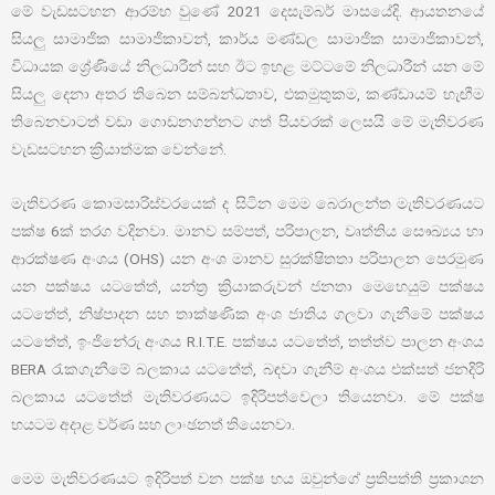
මේ වැඩසටහන ආරම්භ වුණේ 2021 දෙසැම්බර් මාසයේදි. ආයතනයේ
සියලු සාමාජික සාමාජිකාවන්, කාර්ය මණ්ඩල සාමාජික සාමාජිකාවන්,
විධායක ශ්‍රේණියේ නිලධාරීන් සහ ඊට ඉහළ මට්ටමේ නිලධාරීන් යන මේ
සියලු දෙනා අතර තිබෙන සම්බන්ධතාව, එකමුතුකම, කණ්ඩායම් හැඟීම
තිබෙනවාටත් වඩා ගොඩනගන්නට ගත් පියවරක් ලෙසයි මේ මැතිවරණ
වැඩසටහන ක්‍රියාත්මක වෙන්නේ.
මැතිවරණ කොමසාරිස්වරයෙක් ද සිටින මෙම බෙරාලන්ත මැතිවරණයට
පක්ෂ 6ක් තරග වදිනවා. මානව සම්පත්, පරිපාලන, වෘත්තිය සෞඛ්‍යය හා
ආරක්ෂණ අංශය (OHS) යන අංශ මානව සුරක්ෂිතතා පරිපාලන පෙරමුණ
යන පක්ෂය යටතේත්, යන්ත්‍ර ක්‍රියාකරුවන් ජනතා මෙහෙයුම් පක්ෂය
යටතේත්, නිෂ්පාදන සහ තාක්ෂණික අංශ ජාතිය ගලවා ගැනීමේ පක්ෂය
යටතේත්, ඉංජිනේරු අංශය R.I.T.E. පක්ෂය යටතේත්, තත්ත්ව පාලන අංශය
BERA රැකගැනීමේ බලකාය යටතේත්, බඳවා ගැනීම් අංශය එක්සත් ජනදිරි
බලකාය යටතේත් මැතිවරණයට ඉදිරිපත්වෙලා තියෙනවා. මේ පක්ෂ
හයටම අදාළ වර්ණ සහ ලාංඡනත් තියෙනවා.
මෙම මැතිවරණයට ඉදිරිපත් වන පක්ෂ හය ඔවුන්ගේ ප්‍රතිපත්ති ප්‍රකාශන