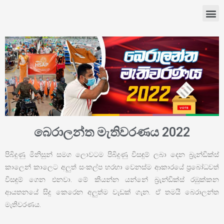
බෙරාලන්ත මැතිවරණය 2022
පිබිදුණු මිනිසුන් සමග ලොවටම පිබිදුණු විසඳුම් ලබා දෙන බ්‍රැන්ඩික්ස්
කාලෙන් කාලෙට අලුත් සංකල්ප හරහා වෙනස්ම ආකාරයේ ප්‍රබෝධවත්
විසඳුම් ගෙන එනවා. මේ කියන්න යන්නේ බ්‍රැන්ඩික්ස් රඹුක්කන
ආයතනයේ සිදු කෙරෙන අලුත්ම වැඩක් ගැන. ඒ තමයි බෙරාලන්ත
මැතිවරණය.