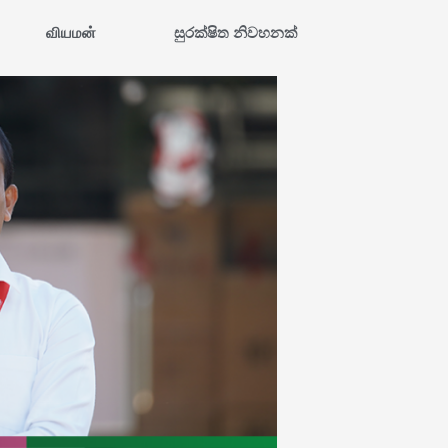
வியமன்
සුරක්ෂිත නිවහනක්