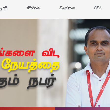
ණු අපි
නිර්මාණ
විශේෂාංග
විවිධ