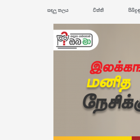
සඳලු තලය
විත්ති
පිබිදු