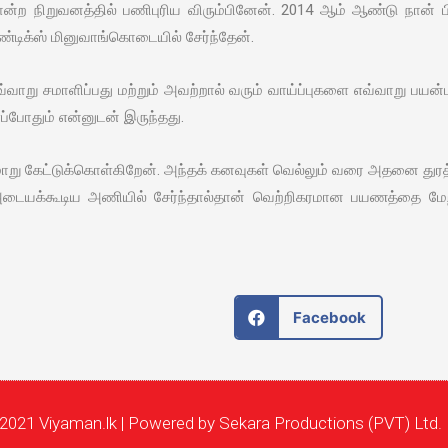
 போன்ற நிறுவனத்தில் பணிபுரிய விரும்பினேன். 2014 ஆம் ஆண்டு நா
்டிக்ஸ் மினுவாங்கொடையில் சேர்ந்தேன்.
எவ்வாறு சமாளிப்பது மற்றும் அவற்றால் வரும் வாய்ப்புகளை எவ்வாறு பய
்போதும் என்னுடன் இருந்தது.
ு கேட்டுக்கொள்கிறேன். அந்தக் கனவுகள் வெல்லும் வரை அதனை துரத்தி
அடையக்கூடிய அணியில் சேர்ந்தால்தான் வெற்றிகரமான பயணத்தை மேற்
Facebook
2021 Viyaman.lk | Powered by Sekara Productions (PVT) Ltd.