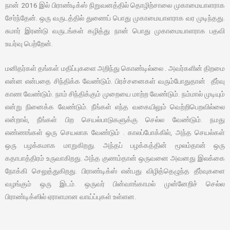
நான் 2016 இல் பிராண்டிக்ஸ் நிறுவனத்தில் தொழிற்சாலை முகாமையாளராக
சேர்ந்தேன். ஒரு வருடத்தில் துணைப் பொது முகாமையாளராக வர முடிந்தது.
சுமார் இரண்டு வருடங்கள் கழித்து நான் பொது முகாமையாளராக பதவி
உயர்வு பெற்றேன்.
மனிதர்கள் தங்கள் மதிப்புகளை அறிந்து கொண்டில்லை . அவர்களின் திறமை
என்ன என்பதை சிந்திக்க வேண்டும். பிரச்சனைகள் வரும்போதுதான் தீர்வு
காண வேண்டும். நாம் சிந்திக்கும் முறையை மாற்ற வேண்டும். நம்மால் முடியும்
என்று நினைக்க வேண்டும். நீங்கள் எந்த வகையிலும் வெற்றிபெறவில்லை
என்றால், நீங்கள் பிற செயல்பாடுகளுக்கு செல்ல வேண்டும். நமது
எண்ணங்கள் ஒரு செயலாக வேண்டும் . காலப்போக்கில், அந்த செயல்கள்
ஒரு பழக்கமாக மாறுகிறது. அந்தப் பழக்கத்தின் மூலம்தான் ஒரு
கதாபாத்திரம் உருவாகிறது. அந்த குணம்தான் ஒருவனை அவனது இலக்கை
நோக்கி செலுத்துகிறது. பிராண்டிக்ஸ் என்பது விழித்தெழுந்த தீர்வுகளை
வழங்கும் ஒரு இடம். ஒருவர் பின்வாங்காமல் முன்னேறிச் செல்ல
பிராண்டிக்ஸில் ஏராளமான வாய்ப்புகள் உள்ளன.