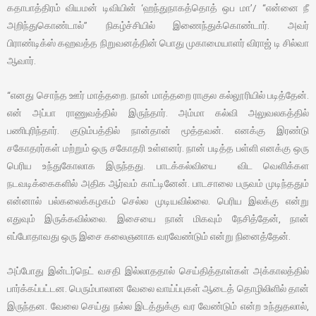
கதாபாத்திரம் வியமன் டிவியின் ‘ஹந்துநாகத்தொத் ஒப மா’/ “என்னை நீ
அறிந்துகொண்டால்” நிகழ்ச்சியில் இணைந்துக்கொண்டார். அவர்
பிராண்டிக்ஸ் கஹவத்த நிறுவனத்தின் பொது முகாமையாளர் விராஜ் டி சில்வா
ஆவார்.
“எனது சொந்த ஊர் மாத்தறை. நான் மாத்தறை ராகுல கல்லூரியில் படித்தேன்.
என் அப்பா ராணுவத்தில் இருந்தார். அம்மா கல்வி அலுவலகத்தில்
பணிபுரிந்தார். குடும்பத்தில் நான்தான் மூத்தவன். எனக்கு இரண்டு
சகோதரர்கள் மற்றும் ஒரு சகோதரி உள்ளனர். நான் படித்த பள்ளி எனக்கு ஒரு
பெரிய உந்துகோலாக இருந்தது. பாடக்கல்வியை விட வெளிக்கள
நடவடிக்கைகளில் அதிக ஆர்வம் காட்டினேன். பாடசாலை பருவம் முடிந்ததும்
என்னால் பல்கலைக்கழகம் செல்ல முடியவில்லை. பெரிய இலக்கு என்று
எதுவும் இருக்கவில்லை. இசையை நான் மிகவும் நேசித்தேன், நான்
எப்போதாவது ஒரு இசை கலைஞனாக வரவேண்டும் என்று நினைத்தேன்.
அப்போது இன்டர்நெட் வசதி இல்லாததால் செய்தித்தாள்கள் அக்காலத்தில்
பார்க்கப்பட்டன. பெரும்பாலான வேலை வாய்ப்புகள் ஆடைத் தொழிலிளில் தான்
இருந்தன. வேலை செய்து நல்ல இடத்துக்கு வர வேண்டும் என்ற உந்துதலால்,