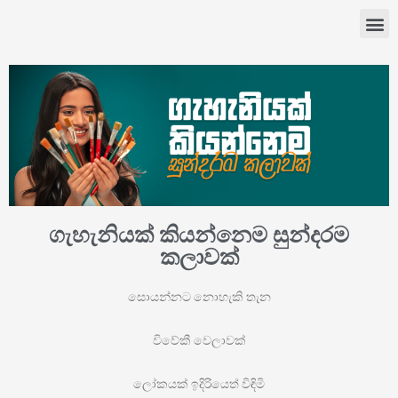
ගැහැනියක් කියන්නෙම සුන්දරම
කලාවක්
සොයන්නට නොහැකි තැන
විවේකී වෙලාවක්
ලෝකයක් ඉදිරියෙත් විඳිමි