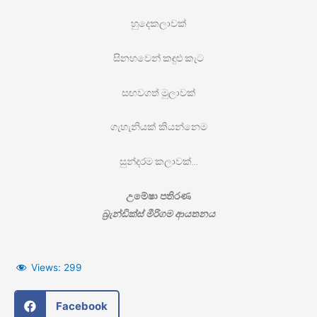
හුදෙකලාවක්
සිනහවෙන් කඳුළු කැට
සඟවගත් මුලාවක්
ගැහැනියක් කියන්නෙම
සුන්දරම කලාවක්…
උමේෂා පතිරණ
බ්‍රැන්ඩික්ස් මීරිගම ආයතනය
Views:
299
Facebook