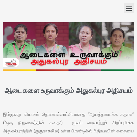
ஆடைகளை உருவாக்கும் அதுகல்புர அதிசயம்
இம்முறை வியமன் தொலைக்காட்சியானது “ஆயத்தனயக்க கதாவ”
(“ஒரு நிறுவனத்தின் கதை”) மூலம் வரலாற்றுச் சிறப்புமிக்க
அதுகல்புரத்தில் (குருநாகலில்) உள்ள பிரண்டிக்ஸ் ரிதீகமவின் கதையை