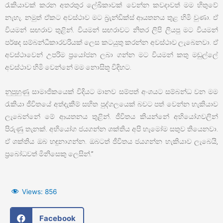
රැකියාවක් කරන අතරතුර ලේඛිකාවක් වෙන්න කවදාවත් මම හිතුවේ
නැහැ. නමුත් ඒකට අවස්ථාව මට බ්‍රැන්ඩික්ස් ආයතනය තුළ හිමි වුණා. ඒ
වියමන් සඟරාව තුළින්. වියමන් සඟරාවට නිතර ලිපි ලියපු මට වියමන්
පර්ෂද සම්බන්ධීකාරවරියක් ලෙස කටයුතු කරන්න අවස්ථාව ලැබෙනවා. ඒ
අවස්ථාවෙන් උපරිම ප්‍රයෝජන ලබා ගන්න මට වියමන් කතු මඬුල්ලේ
අවස්ථාව හිමි වෙන්නේ මම නොසිතූ විදිහට.
නුපුහුණු සාමාජිකයෙක් විදියට මානව සම්පත් අංශයට සම්බන්ධ වන මම
රැකියා ජීවිතයේ අත්දැකීම් සහිත පුද්ගලයෙක් බවට පත් වෙන්න හැකියාව
ලැබෙන්නේ මේ ආයතනය තුළින්. ජීවිතය කියන්නේ අභියෝගවලින්
පිරුණු තැනක්. අභියෝග ජයගන්න ශක්තිය අපි හැමෝම සතුව තියෙනවා.
ඒ ශක්තිය ඔබ හඳුනාගන්න. ඔබටත් ජීවිතය ජයගන්න හැකියාව ලැබෙයි,
ප්‍රබෝධවත් මිනිසෙකු ලෙසින්.”
Views:
856
Facebook