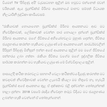
වියමන් TV ‘පිබිදුණු අපි’ වැඩසටහන තුළින් ඔබ හමුවට එන්නෙත් එවන්
චරිතයක්. ඇය බ්‍රැන්ඩික්ස් මීරිගම ආයතනයේ මානව සම්පත් විධායක
නිලධාරිනී බුද්ධිකා කාරියවසම්.
“රැකියාවක් හොයාගෙන බ්‍රැන්ඩික්ස් මීරිගම ආයතනයට ආව මට
නිවේදිකාවක්, ලේඛිකාවක් වෙන්න පාර හොයලා දුන්නේ බ්‍රැන්ඩික්ස්
මීරිගම ආයතනය. මගේ ජීවිතයේ අභියෝගවලට මුහුණ දෙන්න, ජීවිතය
ජයග්‍රහණය කරන්න හැකියාව ලැබුණේ මේ ආයතනයෙන්. සාරධර්මවලින්
පිරිපුන් පිබිදුණු මිනිසුන් ඉන්න අපේ ආයතනය තුළින් මම මගේ ජීවිතයේ
පන්නරය ලබා ගත්තා. රැකියා ජීවිතය වගේම මගේ පුද්ගලික ජීවිතය
සාර්ථක කරගන්න මට හැකියාව ලැබුණෙ මේ විශ්වවිද්‍යාලය තුළින්.
පාසලේදී කථික තරගවලට සහභාගී වෙලා කථිකත්වය දියුණු කරගත්ත මට
කවදාවත් නිවේදිකාවක් වෙන්න ලැබෙයි කියලා මම හිතුවේ නෑ. හැබැයි
බ්‍රැන්ඩික්ස් අපේ ආයතනය තුළ ඒ දක්ෂතාව එළි දක්වන්න තෝතැන්නක්
හදලා දුන්නා. 2018 වසරේ රසදිය නිවේදන තරුව විදියට මට ජයග්‍රහණය
ලබන්න හැකි වෙන්නේ ඒ තෝතැන්නෙන්.