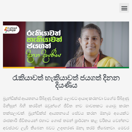
රැකියාවත් හැකියාවත් ජයගත් දිනන
දියණිය
බ්‍රැන්ඩික්ස් ආයතනය පිබිදුණු විසඳුම් ලොවට දායාද කරනවා වගේම පිබිදුණු
මිනිසුන් බිහි කරමින් ඔවුන්ගේ ජීවිත නව මාවතකට යොමු කරන
තක්සලාවක්. බ්‍රැන්ඩික්ස් ආයතනයේ සේවය කරන ඕනෑම අයෙක්ට
රාජකාරි ජීවිතයෙන් එහාට ගොස් තමන් ප්‍රාර්ථනා කළ චරිතය වෙන්නට
අවස්ථාව ලැබී තිබෙන බවට උදාහරණ ඕනෑ තරම් තිබෙනවා. මෙවර