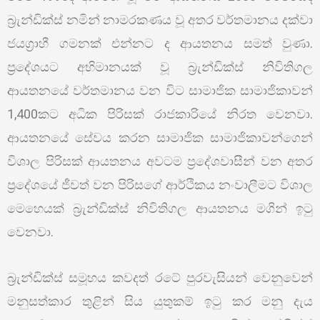
බ්‍රැන්ඩික්ස් නමින් නාමරකණය වූ අතර වර්තමානය දක්වා
ජයග්‍රාහී ගමනක් එන්නට ද ආයතනය සමත් වුණා.
ප්‍රදේශයට අභිමානයක් වූ බ්‍රැන්ඩික්ස් නිවිතිගල
ආයතනයේ වර්තමානය වන විට සාමාජික සාමාජිකාවන්
1,400කට අධික පිරිසක් රාජකාරියේ නිරත වෙනවා.
ආයතනයේ සේවය කරන සාමාජික සාමාජිකාවන්ගෙන්
විශාල පිරිසක් ආයතනය අවටම ප්‍රදේශවාසීන් වන අතර
ප්‍රදේශයේ ජීවත් වන පිරිසගේ ආර්ථිකය නංවාලීමට විශාල
මෙහෙයක් බ්‍රැන්ඩික්ස් නිවිතිගල ආයතනය මගින් ඉටු
වෙනවා.
බ්‍රැන්ඩික්ස් සමූහය කවදත් රටේ පුරවැසියන් වෙනුවෙන්
මනුසත්කාර තුළින් සිය යුතුකම් ඉටු කර මනු දැය