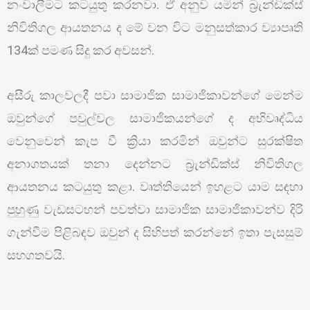
නංවාලීමට කටයුතු කරනවා. ඒ අනුව යමින් බ්‍රැන්ඩික්ස්
නිවිතිගල ආයතනය ද මේ වන විට මනුසත්කාර ව්‍යාපෘති
134ක් පමණ සිදු කර අවසන්.
අසීරු කාලවලදී පවා සාමාජික සාමාජිකාවන්ගේ මෙන්ම
ඔවුන්ගේ පවුල්වල සාමාජිකයන්ගේ ද අභිවෘද්ධිය
වෙනුවෙන් කැප වී ක්‍රියා කරමින් ඔවුන්ට සුරක්ෂිත
අනාගතයක් තනා දෙන්නට බ්‍රැන්ඩික්ස් නිවිතිගල
ආයතනය කටයුතු කළා. වෘත්තියෙන් ඉහළට යාම සඳහා
පුහුණු වැඩසටහන් පවත්වා සාමාජික සාමාජිකාවන්ව දිරි
ගැන්වීම පිළිබඳව ඔවුන් ද සිහිපත් කරන්නේ ඉතා පැසසුම්
සහගතවයි.