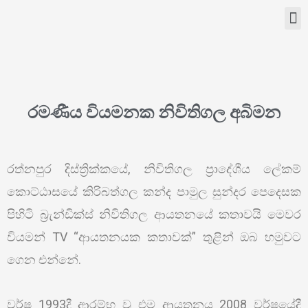
රමණීය වියමනක නිවිතිගල අබිමන
රත්නපුර දිස්ත්‍රික්කයේ, නිවිතිගල ප්‍රාදේශීය ලේකම්
කොට්ඨාසයේ කිරිබත්ගල කන්ද පාමුල සුන්දර පෙදෙසක
පිහිටි බ්‍රැන්ඩික්ස් නිවිතිගල ආයතනයේ කතාවයි මෙවර
වියමන් TV “ආයතනයක කතාවක්” තුළින් ඔබ හමුවට
ගෙන එන්නේ.
වර්ෂ 1993දී ආරම්භ වූ එම ආයතනය 2008 වර්ෂයේදී