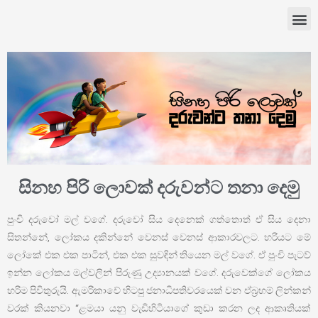
සිනහ පිරි ලොවක් දරුවන්ට තනා දෙමු
පුංචි දරුවෝ මල් වගේ. දරුවෝ සිය දෙනෙක් ගත්තොත් ඒ සිය දෙනා
සිතන්නේ, ලෝකය දකින්නේ වෙනස් වෙනස් ආකාරවලට. හරියට මේ
ලෝකේ එක එක පාටින්, එක එක සුවඳින් තියෙන මල් වගේ. ඒ පුංචි පැටව්
ඉන්න ලෝකය මල්වලින් පිරුණු උද්‍යානයක් වගේ. දරුවෙක්ගේ ලෝකය
හරිම පිවිතුරුයි. ඇමරිකාවේ හිටපු ජනාධිපතිවරයෙක් වන ඒබ්‍රහම් ලින්කන්
වරක් කියනවා “ළමයා යනු වැඩිහිටියාගේ කුඩා කරන ලද ආකෘතියක්