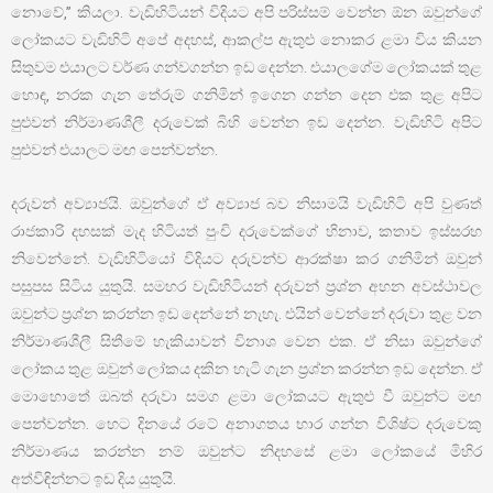
නොවේ,” කියලා. වැඩිහිටියන් විදියට අපි පරිස්සම් වෙන්න ඕන ඔවුන්ගේ
ලෝකයට වැඩිහිටි අපේ අදහස්, ආකල්ප ඇතුළු නොකර ළමා විය කියන
සිතුවම එයාලට වර්ණ ගන්වගන්න ඉඩ දෙන්න. එයාලගේම ලෝකයක් තුළ
හොඳ, නරක ගැන තේරුම් ගනිමින් ඉගෙන ගන්න දෙන එක තුළ අපිට
පුළුවන් නිර්මාණශීලී දරුවෙක් බිහි වෙන්න ඉඩ දෙන්න. වැඩිහිටි අපිට
පුළුවන් එයාලට මඟ පෙන්වන්න.
දරුවන් අව්‍යාජයි. ඔවුන්ගේ ඒ අව්‍යාජ බව නිසාමයි වැඩිහිටි අපි වුණත්
රාජකාරි දහසක් මැද හිටියත් පුංචි දරුවෙක්ගේ හිනාව, කතාව ඉස්සරහ
නිවෙන්නේ. වැඩිහිටියෝ විදියට දරුවන්ව ආරක්ෂා කර ගනිමින් ඔවුන්
පසුපස සිටිය යුතුයි. සමහර වැඩිහිටියන් දරුවන් ප්‍රශ්න අහන අවස්ථාවල
ඔවුන්ට ප්‍රශ්න කරන්න ඉඩ දෙන්නේ නැහැ. එයින් වෙන්නේ දරුවා තුළ වන
නිර්මාණශීලී සිතීමේ හැකියාවන් විනාශ වෙන එක. ඒ නිසා ඔවුන්ගේ
ලෝකය තුළ ඔවුන් ලෝකය දකින හැටි ගැන ප්‍රශ්න කරන්න ඉඩ දෙන්න. ඒ
මොහොතේ ඔබත් දරුවා සමග ළමා ලෝකයට ඇතුළු වී ඔවුන්ට මඟ
පෙන්වන්න. හෙට දිනයේ රටේ අනාගතය භාර ගන්න විශිෂ්ට දරුවෙකු
නිර්මාණය කරන්න නම් ඔවුන්ට නිදහසේ ළමා ලෝකයේ මිහිර
අත්විඳින්නට ඉඩ දිය යුතුයි.