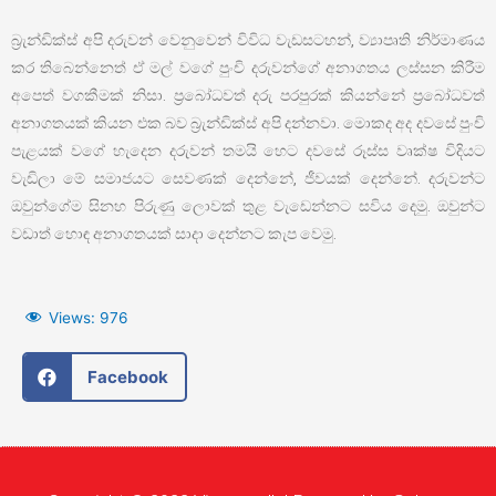
බ්‍රැන්ඩික්ස් අපි දරුවන් වෙනුවෙන් විවිධ වැඩසටහන්, ව්‍යාපෘති නිර්මාණය
කර තිබෙන්නෙත් ඒ මල් වගේ පුංචි දරුවන්ගේ අනාගතය ලස්සන කිරීම
අපෙත් වගකීමක් නිසා. ප්‍රබෝධවත් දරු පරපුරක් කියන්නේ ප්‍රබෝධවත්
අනාගතයක් කියන එක බව බ්‍රැන්ඩික්ස් අපි දන්නවා. මොකද අද දවසේ පුංචි
පැළයක් වගේ හැදෙන දරුවන් තමයි හෙට දවසේ රූස්ස වෘක්ෂ විදියට
වැඩිලා මේ සමාජයට සෙවණක් දෙන්නේ, ජීවයක් දෙන්නේ. දරුවන්ට
ඔවුන්ගේම සිනහ පිරුණු ලොවක් තුළ වැඩෙන්නට සවිය දෙමු. ඔවුන්ට
වඩාත් හොඳ අනාගතයක් සාදා දෙන්නට කැප වෙමු.
Views:
976
Facebook