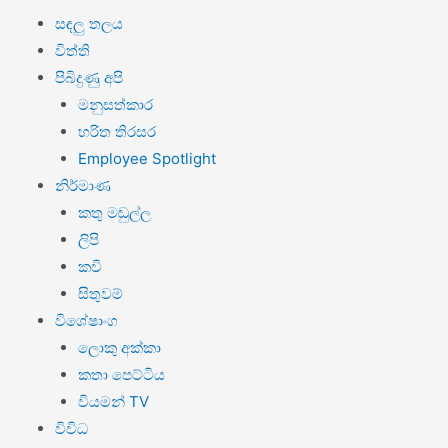
සඳලු තලය
විත්ති
පිබිදුණු අපි
මනුසත්කාර
හරිත තිරසර
Employee Spotlight
නිර්මාණ
කතු මඬුල්ල
ලිපි
කවි
සිතුවම්
විශේෂාංග
ලොකු අක්කා
කතා පෙට්ටිය
වියමන් TV
විවිධ