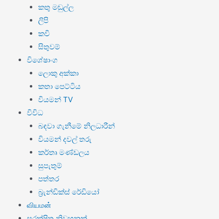
කතු මඬුල්ල
ලිපි
කවි
සිතුවම්
විශේෂාංග
ලොකු අක්කා
කතා පෙට්ටිය
වියමන් TV
විවිධ
බඳවා ගැනීමේ නිලධාරීන්
වියමන් දවල් තරු
කර්තෘ මණ්ඩලය
සුපැතුම්
පත්තර
බ්‍රැන්ඩික්ස් රේඩියෝ
வியமன்
සුරක්ෂිත නිවහනක්