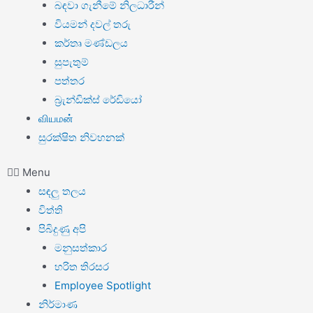
බඳවා ගැනීමේ නිලධාරීන්
වියමන් දවල් තරු
කර්තෘ මණ්ඩලය
සුපැතුම්
පත්තර
බ්‍රැන්ඩික්ස් රේඩියෝ
வியமன்
සුරක්ෂිත නිවහනක්
Menu
සඳලු තලය
විත්ති
පිබිදුණු අපි
මනුසත්කාර
හරිත තිරසර
Employee Spotlight
නිර්මාණ