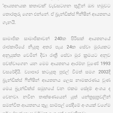
‘ආයතනයක කතාවක්’ වැඩසටහන තුළින් ඔබ හමුවට
තොරතුරු ගෙන එන්නේ. ඒ බ්‍රැන්ඩික්ස් ෆිනිෂින් ආයතනය
ගැනයි.
සාමාජික සාමාජිකාවන් 240ක පිරිසක් ආයතනයේ
රාජකාරියේ නියුතු අතර පැය 24ක සේවා මුරයකට
අනුයුක්ත වෙමින් දිවා රාත්‍රී සේවා මුර ක්‍රමයට අනුව
පවත්වාගෙන යන මෙම ආයතනය ආරම්භ වුණේ 1993
වසරේදීයි. ව්‍යාපාර කටයුතු පුළුල් වීමත් සමග 2002දී
බ්‍රැන්ඩික්ස් ෆිනිෂින් ආයතනය ලෙස නාමකරණය වුණ
මෙය බ්‍රැන්ඩික්ස් සමූහයේ වන එකම සේදුම් අංශය ද
වෙනවා. නවීන තාක්ෂණයෙන් යුත් යන්ත්‍රසූත්‍රවලින්
සමන්විත ආයතනය තුළ සාම්පල් සේදීමේ අංශයක් වගේම