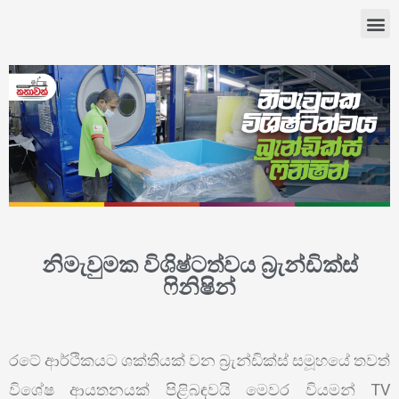
නිමැවුමක විශිෂ්ටත්වය බ්‍රැන්ඩික්ස්
ෆිනිෂින්
රටේ ආර්ථිකයට ශක්තියක් වන බ්‍රැන්ඩික්ස් සමූහයේ තවත්
විශේෂ ආයතනයක් පිළිබඳවයි මෙවර වියමන් TV