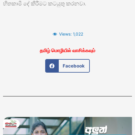
හිතකාමී දේ කිරීමට කටයුතු කරනවා.
Views:
1,022
தமிழ் மொழியில் வாசிக்கவும்
Facebook