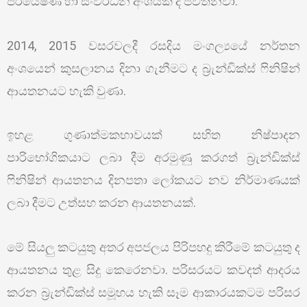
පර්යේෂණ හා සංවර්ධන අංශයක් ද පවතිනවා.
2014, 2015 වසරවලදී රසදිය මංගල්‍යයේ නර්තන
අංශයෙන් කුසලානය දිනා ගැනීමට ද බ්‍රැන්ඩික්ස් ෆිනිෂින්
ආයතනයට හැකි වුණා.
ඉහළ ගුණාත්මකභාවයක් සහිත නිෂ්පාදන
පාරිභෝගිකයාට ලබා දීම අරමුණු කරගත් බ්‍රැන්ඩික්ස්
ෆිනිෂින් ආයතනය දිනපතා ලෝකයට නව නිර්මාණයක්
ලබා දීමට උත්සහ කරන ආයතනයක්.
මේ සියලු කටයුතු අතර අපජලය පිරිපහදු කිරීමේ කටයුතු ද
ආයතනය තුළ සිදු කෙරෙනවා. පරිසරයට කවදත් ආදරය
කරන බ්‍රැන්ඩික්ස් සමූහය හැකි සෑම ආකාරයකටම පරිසර