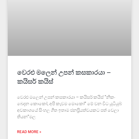
වෙරළු මලෙන් උපන් කසකාරයා –
කයිසර් කයිස්
වෙරළු මලෙන් උපන් කසකාරයා – කයිසර් කයිස් “නිකං
බෙදන කොකෝ, අපි කෑවම මොකෝ” මේ වන විට යූටියුබ්
අවකාශයේ සිංහල ගීත ඉතාම ජනප්‍රියත්වයකට පත් වෙලා
තියන”මල
READ MORE »