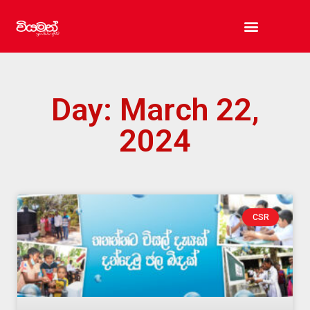
සඳලු තලය
පිබිදුණු අපි
සුරක්ෂිත නිවහනක්
Day: March 22,
2024
CSR