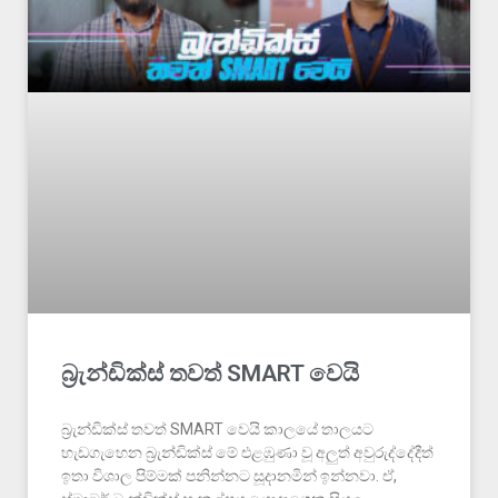
බ්‍රැන්ඩික්ස් තවත් SMART වෙයි
බ්‍රැන්ඩික්ස් තවත් SMART වෙයි කාලයේ තාලයට
හැඩගැහෙන බ්‍රැන්ඩික්ස් මේ එළඹුණා වූ අලුත් අවුරුද්දේදීත්
ඉතා විශාල පිම්මක් පනින්නට සූදානමින් ඉන්නවා. ඒ,