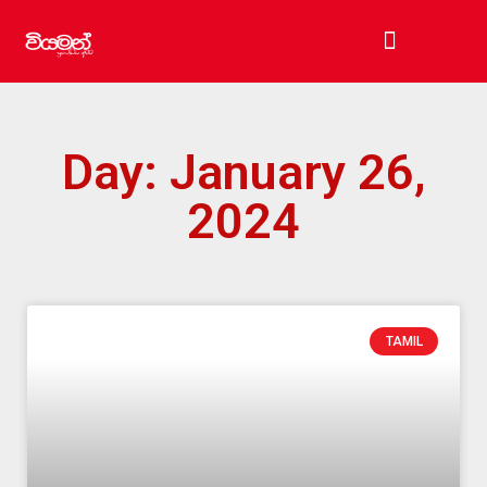
සඳලු තලය
පිබිදුණු අපි
සුරක්ෂිත නිවහනක්
Day: January 26,
2024
TAMIL