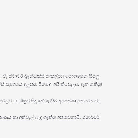
 ඒ, ස්මාටර් බ්‍රැන්ඩික්ස් සංකල්පය යොදාගෙන සියලු
ක්ස් සමූහයේ අලුත්ම පිම්ම? අපි කියවලාම දැන ගනිමු!
 සරලව හා ශීඝ්‍රව සිදු කරගැනීම අපේක්ෂා කෙරෙනවා.
 හා අත්වැල් බැඳ ගැනීම අත්‍යාවශ්‍යයි. ස්මාර්ටර්