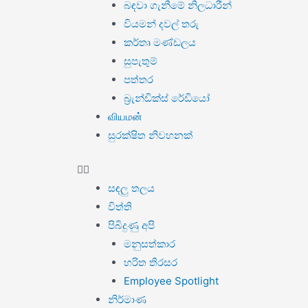
බඳවා ගැනීමේ නිලධාරීන්
වියමන් දවල් තරු
කර්තෘ මණ්ඩලය
සුපැතුම්
පත්තර
බ්‍රැන්ඩික්ස් රේඩියෝ
வியமன்
සුරක්ෂිත නිවහනක්
සඳලු තලය
විත්ති
පිබිදුණු අපි
මනුසත්කාර
හරිත තිරසර
Employee Spotlight
නිර්මාණ