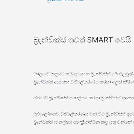
බ්‍රැන්ඩික්ස් තවත් SMART වෙයි
කාලයේ තාලයට හැඩගැහෙන බ්‍රැන්ඩික්ස් මේ එළඹුණා වූ
බ්‍රැන්ඩික්ස් ආයතන ඩිජිටල්කරණය හරහා අලුත් කිරීම
ස්මාටර් බ්‍රැන්ඩික්ස් සංකල්පය හරහා බ්‍රැන්ඩික්
මුළු ලෝකයව ඩිජිටල්කරණය වන විට බ්‍රැන්ඩික්ස් අපට
බ්‍රැන්ඩික්ස් සංකල්පය අප ක්‍රියාත්මක කළ යුතු වන්නේ 