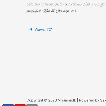
අපේක්ෂා කෙරෙනවා. ඒ සඳහා අවශ්‍ය යටිතල පහසුකම් 
පුහුණුවත් ඉදිරියේදී ලබා දෙනු ඇති.
Views:
721
Copyright © 2023 Viyaman.lk | Powered by Sek