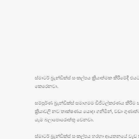
ස්මාටර් බ්‍රැන්ඩික්ස් සංකල්පය ක්‍රියාත්මක කිරීමේදී
කෙරෙනවා.
සම්පූර්ණ බ්‍රැන්ඩික්ස් සමාගමම ඩිජිටල්කරණය කිරීම ස්
ක්‍රියාවලි නව තාක්ෂණය යොදා ගනිමින්, වඩා ගුණ
යෑම බලාපොරොත්තු වෙනවා.
ස්මාටර් බ්‍රැන්ඩික්ස් සංකල්පය හරහා ආයතනයේ වැඩ 