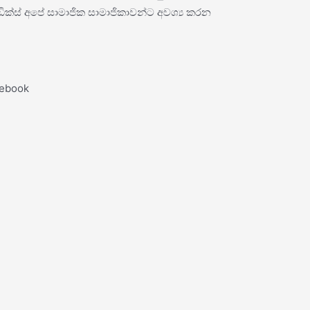
ඩික්ස් අපේ සාමාජික සාමාජිකාවන්ට අවශ්‍ය කරන
ebook