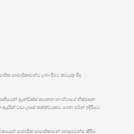
සාමාජික සාමාජිකාවන්ට ලබා දීමට කටයුතු සිදු
‍යාපෘතියෙන් බ්‍රැන්ඩික්ස් ආයතන හා ඒවායේ නිෂ්පාදන
අයුරින් වඩා උසස් තත්ත්වයකට ගෙන එමින් ඉදිරියට
භාවිතයෙන් සාමාජික සාමාජිකාවන් පහසුවෙන්ම කිරීම