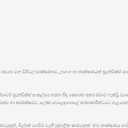
 එයට අවශ්‍ය වන ඩිජිටල් සාක්ෂරතාව, උපාංග හා තාක්ෂණයත් බ්‍රැන්ඩික්ස් 
මාටර් බ්‍රැන්ඩික්ස් සංකල්පය හරහා සිදු කෙරෙන අතර ස්මාට් ෆැක්ට්‍රි ව්
ාත්මකව හා කාර්‍යක්ෂමව, ලෝක වෙළෙඳපොළේ තරඟකාරීත්වයට ගැළපෙන 
කටයුතුත්, බිල්පත් ගෙවීම වැනි පුද්ගලික කාර්‍යයනුත් නව තාක්ෂණය 