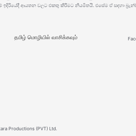
ඉදිරියේදී ආයතන වලට එකතු කිරීමට නියමිතයි. එසේම ඒ සඳහා බ්‍රැන්
தமிழ் மொழியில் வாசிக்கவும்
Fac
ara Productions (PVT) Ltd.