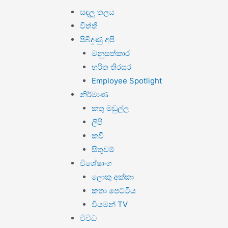
සඳලු තලය
විත්ති
පිබිදුණු අපි
මනුසත්කාර
හරිත තිරසර
Employee Spotlight
නිර්මාණ
කතු මඬුල්ල
ලිපි
කවි
සිතුවම්
විශේෂාංග
ලොකු අක්කා
කතා පෙට්ටිය
වියමන් TV
විවිධ