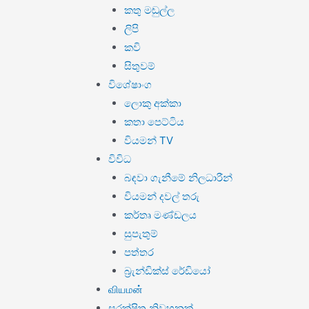
කතු මඬුල්ල
ලිපි
කවි
සිතුවම්
විශේෂාංග
ලොකු අක්කා
කතා පෙට්ටිය
වියමන් TV
විවිධ
බඳවා ගැනීමේ නිලධාරීන්
වියමන් දවල් තරු
කර්තෘ මණ්ඩලය
සුපැතුම්
පත්තර
බ්‍රැන්ඩික්ස් රේඩියෝ
வியமன்
සුරක්ෂිත නිවහනක්