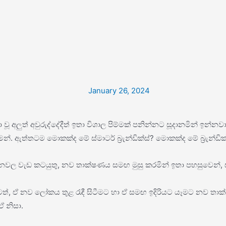
January 26, 2024
 අලුත් අවුරුද්දේදීත් ඉතා විශාල පිම්මක් පනින්නට සූදානමින් ඉන්නවා.
ෙන්. ඇත්තටම මොකක්ද මේ ස්මාටර් බ්‍රැන්ඩික්ස්? මොකක්ද මේ බ්‍රැන්ඩි
ස් ආයතනවල වැඩ කටයුතු, නව තාක්ෂණය සමඟ මුසු කරමින් ඉතා පහසුවෙන්,
ත්, ඒ නව ලෝකය තුළ රැඳී සිටීමට හා ඒ සමඟ ඉදිරියට යෑමට නව තාක්ෂණය
ඒ නිසා.