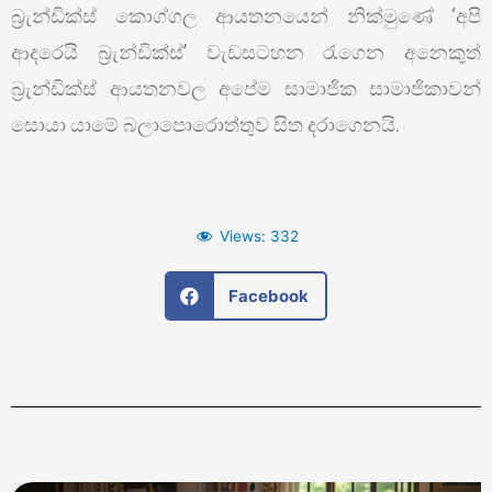
බ්‍රැන්ඩික්ස් කොග්ගල ආයතනයෙන් නික්මුණේ ‘අපි
ආදරෙයි බ්‍රැන්ඩික්ස්’ වැඩසටහන රැගෙන අනෙකුත්
බ්‍රැන්ඩික්ස් ආයතනවල අපේම සාමාජික සාමාජිකාවන්
සොයා යාමේ බලාපොරොත්තුව සිත දරාගෙනයි.
Views:
332
Facebook