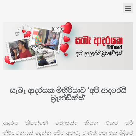
සැබෑ ආදරයක මිහිරියාව ‘අපි ආදරෙයි
බ්‍රැන්ඩික්ස්’
ආදරය කියන්නේ මොකක්ද කියන එකට හරි
නිර්වචනයක් දෙන්න අපිට අමාරු වුණත් එක එක විදියේ