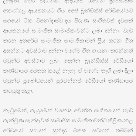
ලැබුණ මිහිරි තෑග්ගක්. ආදරයත් රැගෙන බ්‍රැන්ඩික්ස්
කොග්ගල ආයතනයට ගිය අපේ බ්‍රන්ඩික්ස් රේඩියෝවේ
සගයෝ ටික විනෝදාස්වාදය පිරුණු සංගීතවත් දවසක්
ආයතනයේ සාමාජික සාමාජිකාවන්ට ලබා දුන්නා. වැඩ
කරන අතරේම සාමාජික සාමාජිකාවන් ප්‍රිය කරන ගීත
අසන්නට අවස්ථාව දුන්නා වගේම ගීත ගායනා කරන්නත්
ඔවුන්ට අවස්ථාව ලබා දෙන්න බ්‍රැන්ඩික්ස් රේඩියෝ
කණ්ඩායම අමතක කළේ නැහැ. ඒ වගේම තෑගි ලබා දීලා
ඔවුන්ව ප්‍රබෝධයෙන් පුරවන්නත් රේඩියෝ කණ්ඩායම
කටයුතු කළා.
නැටුමෙන්, ගැයුමෙන් විනෝද වෙන්න සංගීතයෙන් හැඩ
ගැන්වුණ සැන්දෑවක් සාමාජික සාමාජිකාවන්ට තිළිණ කළ
රේඩියෝ සගයන් සුන්දර මතක සටහන් තබමින්