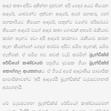
ආදර කතා අපිට දකින්න පුළුවන්. අපි ගෙදර අයට තියෙන
ආදරේ, යාළුවන්ට දක්වන ආදරේ, අපේ සහකරු හෝ
සහකාරියට තියෙන ආදරේ, සතුන්ට වගේම පරිසරයට
තියෙන ආදරේ වගේ ආදර කතා ගොඩක් අතරේ රැකියාව
කරන තැනට පවා අපි ආදරේ කරනවා. රැකියාව කරන
තැන කියන්නේ ගෙදර තරම්ම අපිට සමීප තැනක්, සමීප
හැඟීමක්. ඒ සමීප බව තවත් වැඩි කරමින්
බ්‍රැන්ඩික්ස්
රේඩියෝ කණ්ඩායම
පහුගිය දවසක ගියා
බ්‍රැන්ඩික්ස්
කොග්ගල ආයතනය
ට. ඒ ගියේ අපේ ආදරණීය සාමාජික
සාමාජිකාවන්ට ‘අපි ආදරෙයි බ්‍රැන්ඩික්ස්’ වැඩසටහනත්
අරගෙනයි.
මේ වැඩසටහන බ්‍රැන්ඩික්ස් රේඩියෝ කණ්ඩායමෙන්