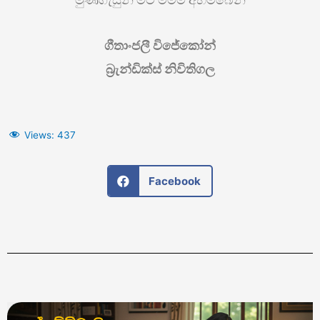
ගීතාංජලී විජේකෝන්
බ්‍රැන්ඩික්ස් නිවිතිගල
Views:
437
Facebook