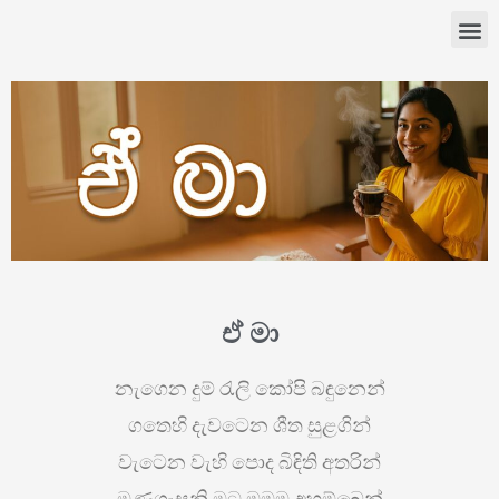
ඒ මා
නැගෙන දුම් රැලි කෝපි බඳුනෙන්
ගතෙහි දැවටෙන ශීත සුළගින්
වැටෙන වැහි පොද බිඳිති අතරින්
මුණගැසුනි මට මමම අහම්බෙන්