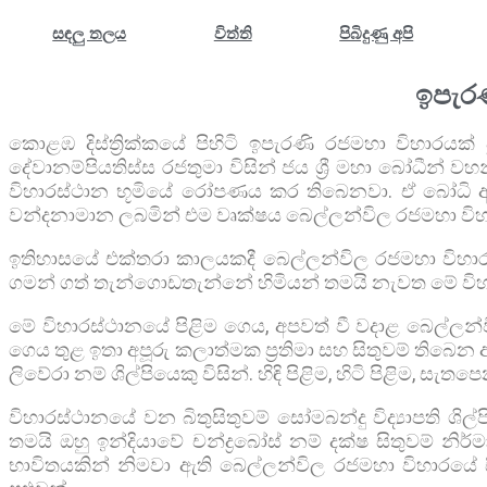
සඳලු තලය
විත්ති
පිබිදුණු අපි
ඉපැරණ
කොළඹ දිස්ත්‍රික්කයේ පිහිටි ඉපැරණි රජමහා විහාරය
දේවානම්පියතිස්ස රජතුමා විසින් ජය ශ්‍රී මහා බෝධීන් 
විහාරස්ථාන භූමියේ රෝපණය කර තිබෙනවා. ඒ බෝධි අ
වන්දනාමාන ලබමින් එම වෘක්ෂය බෙල්ලන්විල රජමහා ව
ඉතිහාසයේ එක්තරා කාලයකදී බෙල්ලන්විල රජමහා විහාර
ගමන් ගත් තැන්ගොඩතැන්නේ හිමියන් තමයි නැවත මේ ව
මේ විහාරස්ථානයේ පිළිම ගෙය, අපවත් වී වදාළ බෙල්ලන
ගෙය තුළ ඉතා අපූරු කලාත්මක ප්‍රතිමා සහ සිතුවම් තිබෙන අත
ලිවේරා නම් ශිල්පියෙකු විසින්. හිඳි පිළිම, හිටි පිළිම, 
විහාරස්ථානයේ වන බිතුසිතුවම් සෝමබන්දු විද්‍යාපති ශ
තමයි ඔහු ඉන්දියාවේ චන්ද්‍රබෝස් නම් දක්ෂ සිතුවම් න
භාවිතයකින් නිමවා ඇති බෙල්ලන්විල රජමහා විහාරයේ ස