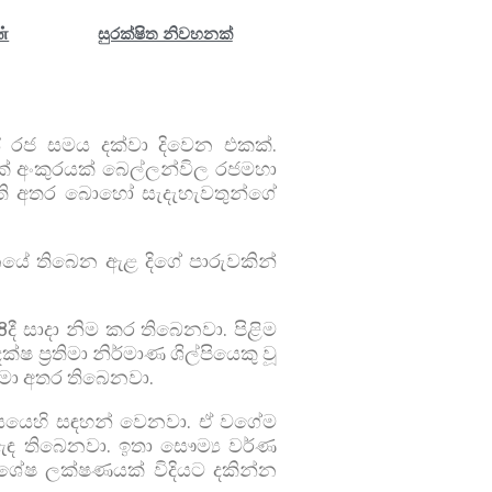
்
සුරක්ෂිත නිවහනක්
ස් රජ සමය දක්වා දිවෙන එකක්.
එක් අංකුරයක් බෙල්ලන්විල රජමහා
ඇති අතර බොහෝ සැදැහැවතුන්ගේ
නයේ තිබෙන ඇළ දිගේ පාරුවකින්
ී සාදා නිම කර තිබෙනවා. පිළිම
 ප්‍රතිමා නිර්මාණ ශිල්පියෙකු වූ
රතිමා අතර තිබෙනවා.
තිහාසයෙහි සඳහන් වෙනවා. ඒ වගේම
් ඇඳ තිබෙනවා. ඉතා සෞම්‍ය වර්ණ
ිශේෂ ලක්ෂණයක් විදියට දකින්න