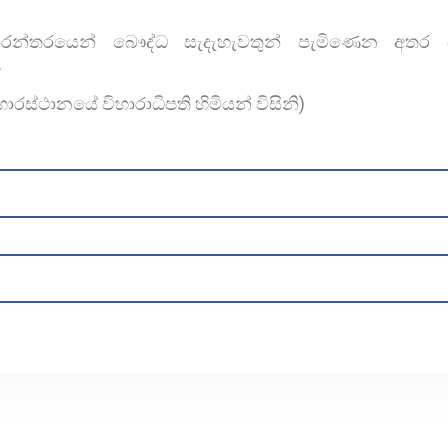
නිරන්තරයෙන් බෞද්ධ සැදැහැවතුන් පැමිණෙන අතර
.
ස්ථානයේ විහාරාධිපති හිමියන් විසිනි)