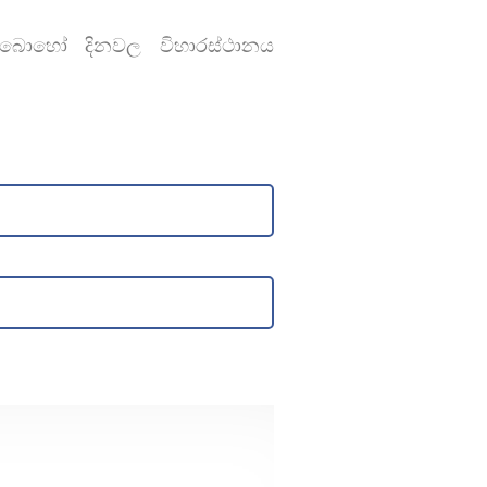
 බොහෝ දිනවල විහාරස්ථානය