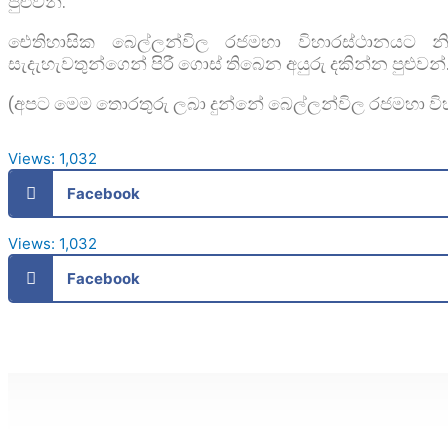
පුළුවන්.
ඓතිහාසික බෙල්ලන්විල රජමහා විහාරස්ථානයට 
සැදැහැවතුන්ගෙන් පිරී ගොස් තිබෙන අයුරු දකින්න පුළුවන්
(අපට මෙම තොරතුරු ලබා දුන්නේ බෙල්ලන්විල රජමහා විහාර
Views:
1,032
Facebook
Views:
1,032
Facebook