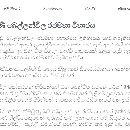
නිර්මාණ
විශේෂාංග
විවිධ
வியமன
ි බෙල්ලන්විල රජමහා විහාරය
ක් වූ බෙල්ලන්විල රජමහා විහාරයේ ඉතිහාසය දෙවනපෑති
වහන්සේගේ අංකුර ලංකාද්වීපය පුරා බෙදාහැර ඇති අතර එහි 
ංකුරය අද වන විට විශාල බෝධි වෘක්ෂයක් ලෙස වැඩී 
ිහාරස්ථානයේ විරාජමානව බැබළෙනවා.
ස්ථානය වල්බිහි වී ගොස් තිබූ අතර විහාරස්ථානය ආසන්
ිහාරස්ථානය ගොඩනගා තිබෙන්නේ.
්විල සෝමරතන හිමියන්ගේ මඟ පෙන්වීම යටතේ වර්ෂ 1948ද
ර ඒ ප්‍රතිමා නිර්මාණය කර තිබෙන්නේ වැලිගම ප්‍රදේශයේ දක්ෂ
සැතපෙන පිළිම වගේම පිරිනිවන් මංචකය ද විහාරස්ථානයේ වන ප්‍
ිල්පියා අතින් නිමවුණු බව බෙල්ලන්විල රජමහා විහාර ඉ
ිර්මාණ ශිල්පියෙකුගෙන් ගුරුහරුකම් ලබා ගෙන මේ සිතුවම
ිතුවම්වල තැඹිලි වර්ණයේ ප්‍රභේද භාවිත කර ඇති බව ව