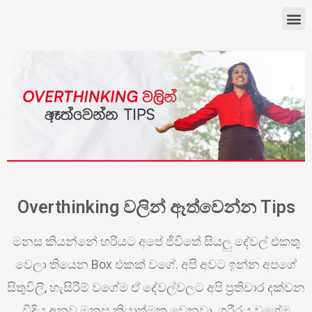
Overthinking වලින් ඈත්වෙන්න Tips
මනස කියන්නේ හරියට අපේ ජීවිතේ සියලු දේවල් එකතු
වෙලා තියෙන Box එකක් වගේ. අපි අවට ඉන්න අපගේ
සිතුවිලි, හැසිරීම් වගේම ඒ දේවල්වලට අපි ප්‍රතිචාර දක්වන
විදිය අනුව මනස ක්‍රියාත්මක වෙනවා. ශරීරය වගේම