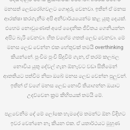
මනසත් ලෙඩරෝගවලට ගොදුරු වෙනවා. ඉතින් ඒ මනස
ආරක්ෂා කරගැනීම අපි අනිවාර්යයෙන්ම කළ යුතු දෙයක්.
එහෙම නොවුණොත් අපේ දෛනික ජීවිතය ගෙනියන්න
අපිට බැරි වෙනවා. හිත වගේම ගතත් ලෙඩ වෙනවා. මේ
මනස ලෙඩ වෙන්න එක හේතුවක් තමයි overthinking
කියන්නේ. පුංචිම පුංචි සිදුවීම් ගැන, ඒ තරම් කලබල
නොවිය යුතු දේවල් ගැන ඕනෑවට වඩා සිතීමෙන්
ආතතියට පත්වීම නිසා ඔබේ මනස ලෙඩ වෙන්න පුලුවන්.
ඉතින් ඒ වගේ මනස ලෙඩ නොවී තියාගන්න ඔයාට
උදව්වෙන ක්‍රම කිහිපයක් තමයි මේ.
පළවෙනිම දේ මේ ලෝකෙ හැමදේම තමන්ට ඕන විදිහට
ඉවර වෙන්නෙ නෑ කියන එක. ඒ යතාර්ථයට මුහුණ