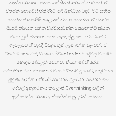
දෙන්න ඔයාගෙ මනස ශක්තිමත් කරගන්න ඕනේ. ඒ
විතරක් නෙවෙයි හිත් රිදීම්, සම්බන්ධතා බිඳවැටීම් සනීප
වෙන්නත්‍ යම්කිසි කාලයක් අවශ්‍ය වෙනවා. ඒ වගේම
ඔයාට තියෙන ප්‍රශ්න විශ්වාසවන්ත කෙනෙක්ට කියන
එකෙනුත් ඔයාගෙ මනස සැහැල්ලු වෙනවා වගේම
ගැටලුවට නිවැරදි විසඳුමකුත් ලැබෙන්න පුලුවන්. ඒ
විතරක් නෙවෙයි, ඔයාගෙ ජීවිතේ නරකම දේවල් වගේම
හොඳම දේවලුත් වෙනවා කියන දේ නිතරම
සිහිතබාගන්න. එතකොට ඔයාට ඕනෑම දුකකට, සතුටකට
මුහුණ දෙන්න අනිවාර්යයෙන්ම පුලුවන්. මෙන්න මේ
දේවල් අනුගමනය කළොත් Overthinking වලින්
ඈත්වෙන්න ඔයාට ඉක්මනින්ම පුලුවන් වෙනවා.