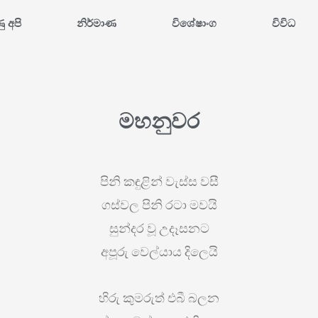
ණු අපි
නිර්මාණ
විශේෂාංග
විවිධ
මහනුවර
පිනි කඳුළින් වැස්ස වසී
ගස්වල පිනි රටා මවයි
සුන්දර වූ උදෑසනට
අපූරු වෙල්යාය දිලෙයි
හිරු කුමරුත් එබී බලන