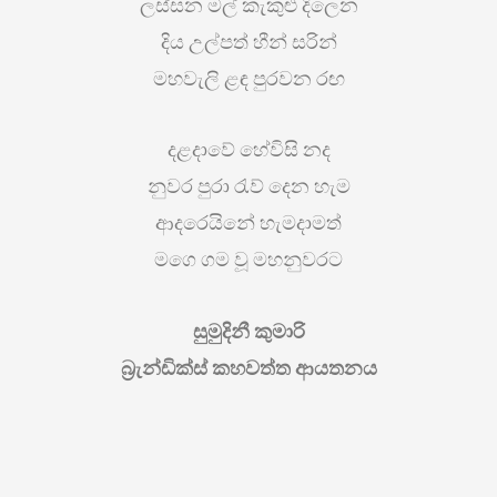
ලස්සන මල් කැකුළු දිලෙන
දිය උල්පත් හීන් සරින්
මහවැලි ළඳ පුරවන රඟ
දළදාවේ හේවිසි නද
නුවර පුරා රැව් දෙන හැම
ආදරෙයිනේ හැමදාමත්
මගෙ ගම වූ මහනුවරට
සුමුදිනී කුමාරි
බ්‍රැන්ඩික්ස් කහවත්ත ආයතනය