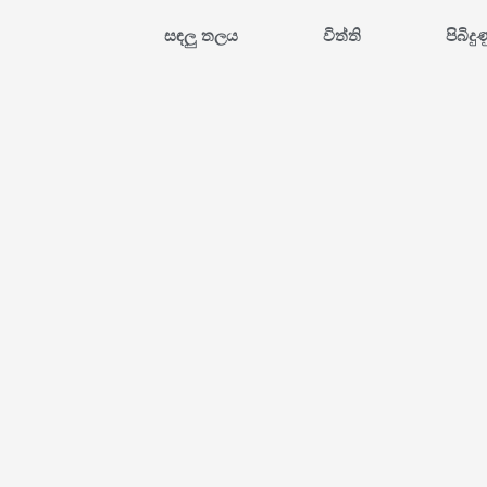
සඳලු තලය
විත්ති
පිබිදු