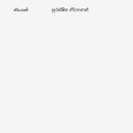
வியமன்
සුරක්ෂිත නිවහනක්