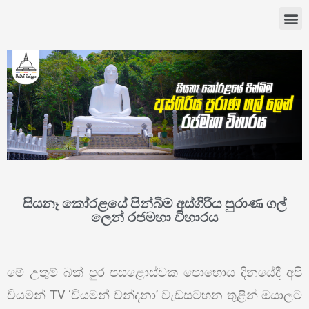
සියනෑ කෝරළයේ පින්බිම අස්ගිරිය පුරාණ ගල්
ලෙන් රජමහා විහාරය
මේ උතුම් බක් පුර පසළොස්වක පොහොය දිනයේදී අපි
වියමන් TV ‘වියමන් වන්දනා’ වැඩසටහන තුළින් ඔයාලට