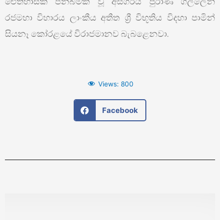
ඓතිහාසික පින්බිමක් වූ අස්ගිරිය පුරාණ ගල්ලෙන්
රජමහා විහාරය ලාංකීය අතීත ශ්‍රී විභූතිය විදහා පාමින්
සියනෑ කෝරළයේ විරාජමානව බැබළෙනවා.
Views:
800
Facebook