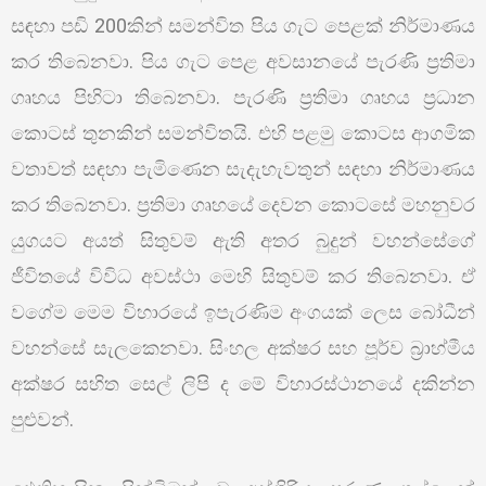
සඳහා පඩි 200කින් සමන්විත පිය ගැට පෙළක් නිර්මාණය
කර තිබෙනවා. පිය ගැට පෙළ අවසානයේ පැරණි ප්‍රතිමා
ගෘහය පිහිටා තිබෙනවා. පැරණි ප්‍රතිමා ගෘහය ප්‍රධාන
කොටස් තුනකින් සමන්විතයි. එහි පළමු කොටස ආගමික
වතාවත් සඳහා පැමිණෙන සැදැහැවතුන් සඳහා නිර්මාණය
කර තිබෙනවා. ප්‍රතිමා ගෘහයේ දෙවන කොටසේ මහනුවර
යුගයට අයත් සිතුවම් ඇති අතර බුදුන් වහන්සේගේ
ජීවිතයේ විවිධ අවස්ථා මෙහි සිතුවම් කර තිබෙනවා. ඒ
වගේම මෙම විහාරයේ ඉපැරණිම අංගයක් ලෙස බෝධීන්
වහන්සේ සැලකෙනවා. සිංහල අක්ෂර සහ පූර්ව බ්‍රාහ්මීය
අක්ෂර සහිත සෙල් ලිපි ද මේ විහාරස්ථානයේ දකින්න
පුළුවන්.