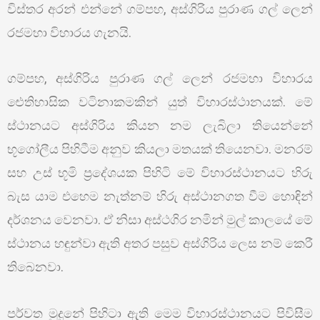
විස්තර අරන් එන්නේ ගම්පහ, අස්ගිරිය පුරාණ ගල් ලෙන්
රජමහා විහාරය ගැනයි.
ගම්පහ, අස්ගිරිය පුරාණ ගල් ලෙන් රජමහා විහාරය
ඓතිහාසික වටිනාකමකින් යුත් විහාරස්ථානයක්. මේ
ස්ථානයට අස්ගිරිය කියන නම ලැබිලා තියෙන්නේ
භූගෝලීය පිහිටීම අනුව කියලා මතයක් තියෙනවා. මනරම්
සහ උස් භූමි ප්‍රදේශයක පිහිටි මේ විහාරස්ථානයට හිරු
බැස යාම එහෙම නැත්නම් හිරු අස්ථානගත වීම හොඳින්
දර්ශනය වෙනවා. ඒ නිසා අස්ථගිර නමින් මුල් කාලයේ මේ
ස්ථානය හඳුන්වා ඇති අතර පසුව අස්ගිරිය ලෙස නම් කෙරී
තිබෙනවා.
පර්වත මුදුනේ පිහිටා ඇති මෙම විහාරස්ථානයට පිවිසීම